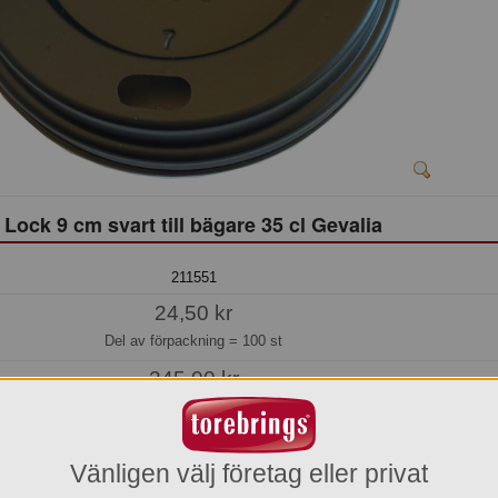
Lock 9 cm svart till bägare 35 cl Gevalia
211551
24,50 kr
Del av förpackning =
100 st
245,00 kr
Hel förpackning =
10*100 st
Jmf.pris:
0,25
kr/st
Vänligen välj företag eller privat
Beställningsvara