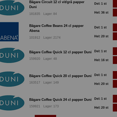
Bägare Circuit 12 cl vit/grå papper
Del: 1 st
Duni
Hel: 36 st
181835 Lager: 84
Bägare Coffee Beans 24 cl papper
Del: 1 st
Abena
Hel: 20 st
101912 Lager: 2174
Del: 1 st
Bägare Coffee Quick 12 cl papper Duni
159920 Lager: 48
Hel: 16 st
Del: 1 st
Bägare Coffee Quick 20 cl papper Duni
163517 Lager: 149
Hel: 20 st
Del: 1 st
Bägare Coffee Quick 24 cl papper Duni
159921 Lager: 173
Hel: 20 st