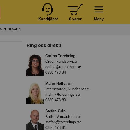
Kundtjänst
0 varor
Meny
5 CL GEVALIA
Ring oss direkt!
Carina Torebring
Order, kundservice
carina@torebrings.se
0380-478 84
Malin Hellström
Internetorder, kundservice
malin@torebrings.se
0380-478 80
Stefan Grip
Kaffe- Varuautomater
stefan@torebrings.se
0380-478 81