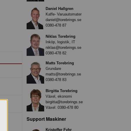
Daniel Hallgren
Kaffe- Varuautomater
daniel@torebrings.se
0380-478 87
Niklas Torebring
Inköp, logistik, IT
niklas@torebrings.se
0380-478 82
Matts Torebring
Grundare
matts@torebrings.se
0380-478 83
Birgitta Torebring
Växel, ekonomi
birgitta@torebrings.se
Växel:
0380-478 80
Support Maskiner
Kristoffer Fyhr