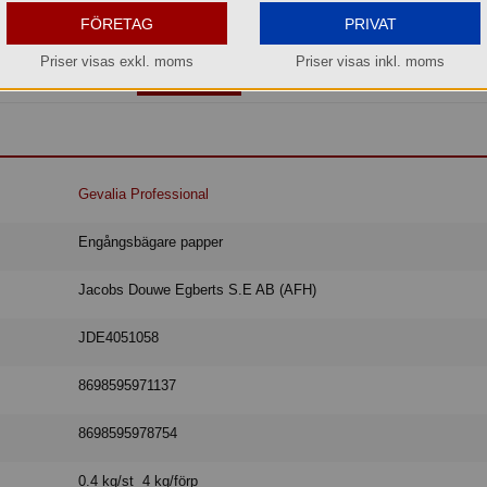
os oss kan du alltid beställa även om varan inte finns i lager.
FÖRETAG
PRIVAT
beräknar vi kunna leverera inom 5-8 arbetsdagar, eller senare om du önskar.
Priser visas exkl. moms
Priser visas inkl. moms
Köp »
Gevalia Professional
Engångsbägare papper
Jacobs Douwe Egberts S.E AB (AFH)
JDE4051058
8698595971137
8698595978754
0.4 kg/st 4 kg/förp