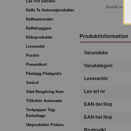
H
Lax Vilt Serrano
Beställ nu så 
Kaffe Te Automatprodukter
Kaffeautomater
Kaffebryggare
Produktinformation
Köksprodukter
Livsmedel
Varumärke
Porslin
Varukategori
Presentkort
Påskägg Påskgodis
Leverantör
Små-el
Lev art nr
Städ Rengöring Kem
Tillbehör Automater
EAN del förp
Torkpapper Tejp
Emballage
EAN hel förp
Uteprodukter Fiskars
Bruttovikt