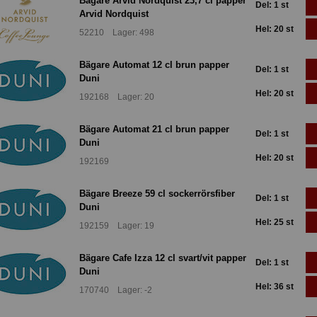
Bägare Arvid Nordquist 23,7 cl papper
Del: 1 st
Arvid Nordquist
Hel: 20 st
52210 Lager: 498
Bägare Automat 12 cl brun papper
Del: 1 st
Duni
Hel: 20 st
192168 Lager: 20
Bägare Automat 21 cl brun papper
Del: 1 st
Duni
Hel: 20 st
192169
Bägare Breeze 59 cl sockerrörsfiber
Del: 1 st
Duni
Hel: 25 st
192159 Lager: 19
Bägare Cafe Izza 12 cl svart/vit papper
Del: 1 st
Duni
Hel: 36 st
170740 Lager: -2