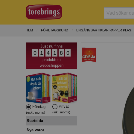
HEM
FÖRETAGSKUND
ENGÅNGSARTIKLAR PAPPER PLAST
Just nu finns
0
1
4
1
8
0
produkter i
webbshoppen
Privat
Företag
(inkl. moms)
(exkl. moms)
Startsida
Nya varor