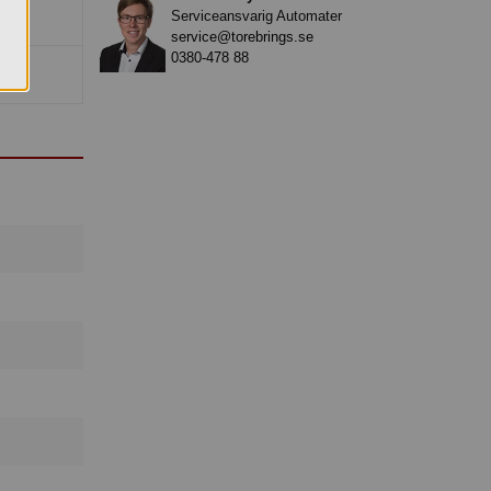
Serviceansvarig Automater
service@torebrings.se
0380-478 88