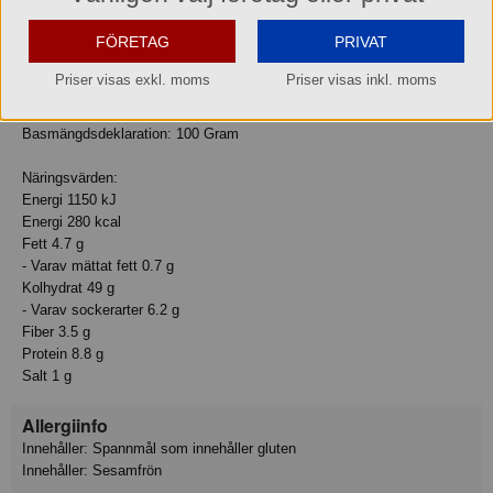
VETEMJÖL, vatten, invertsocker, rapsolja, jäst, SESAMFRÖ, salt,
vegetabiliskt emulgeringsmedel E471, maltmjöl av VETE,
FÖRETAG
PRIVAT
mjölbehandlingsmedel (E300).
Priser visas exkl. moms
Priser visas inkl. moms
Näringsvärde
Basmängdsdeklaration: 100 Gram
Näringsvärden:
Energi 1150 kJ
Energi 280 kcal
Fett 4.7 g
- Varav mättat fett 0.7 g
Kolhydrat 49 g
- Varav sockerarter 6.2 g
Fiber 3.5 g
Protein 8.8 g
Salt 1 g
Allergiinfo
Innehåller: Spannmål som innehåller gluten
Innehåller: Sesamfrön