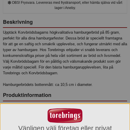
OBS! Frysvara. Levereras med frystransport, eller hämta själva vid vårt
lager i Aneby.
Beskrivning
Upptäck Korvbrödsbagarns högkvalitativa hamburgerbröd på 85 gram,
perfekt för alla dina hamburgarfester. Dessa bröd är speciellt framtagna
för att ge en saftig och smakrik upplevelse, och fungerar utmärkt med alla
typer av hamburgare. Hos Torebrings erbjuder vi snabb leverans och
konkurrenskraftiga priser på hela vårt sortiment av bröd och livsmedel.
Välj Korvbrödsbagarn för en pålitlig och välsmakande produkt som gör
varje måltid speciell. För den bästa hamburgarupplevelsen, lita på
Torebrings och Korvbrödsbagarn.
Hamburgerbrödets bottenmått: ca 10,5 cm i diameter.
Produktinformation
Relaterade sökord
Hamburgare
Hamburgebröd
Vänligen välj företag eller privat
Ingredienser