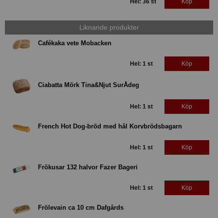
Hel: 36 st
Köp
Liknande produkter
Cafékaka vete Mobacken
Hel: 1 st
Köp
Ciabatta Mörk Tina&Njut SurÅdeg
Hel: 1 st
Köp
French Hot Dog-bröd med hål Korvbrödsbagarn
Hel: 1 st
Köp
Frökusar 132 halvor Fazer Bageri
Hel: 1 st
Köp
Frölevain ca 10 cm Dafgårds