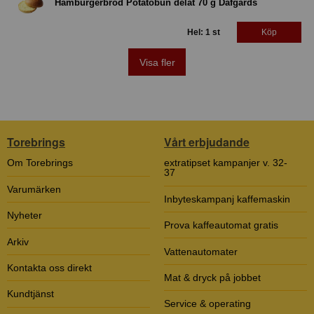
Hamburgerbröd Potatobun delat 70 g Dafgårds
Hel: 1 st
Köp
Visa fler
Torebrings
Vårt erbjudande
Om Torebrings
extratipset kampanjer v. 32-
37
Varumärken
Inbyteskampanj kaffemaskin
Nyheter
Prova kaffeautomat gratis
Arkiv
Vattenautomater
Kontakta oss direkt
Mat & dryck på jobbet
Kundtjänst
Service & operating