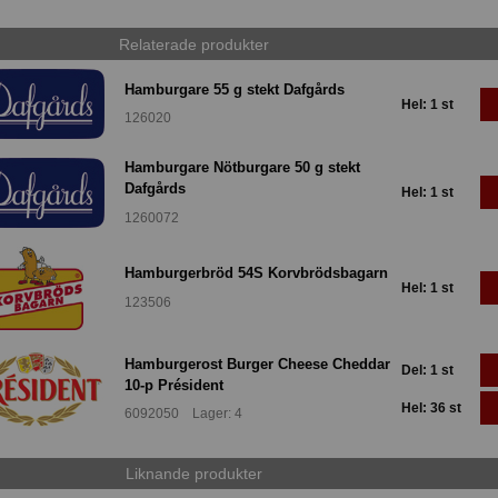
Relaterade produkter
Hamburgare 55 g stekt Dafgårds
Hel: 1 st
126020
Hamburgare Nötburgare 50 g stekt
Dafgårds
Hel: 1 st
1260072
Hamburgerbröd 54S Korvbrödsbagarn
Hel: 1 st
123506
Hamburgerost Burger Cheese Cheddar
Del: 1 st
10-p Président
Hel: 36 st
6092050 Lager: 4
Liknande produkter