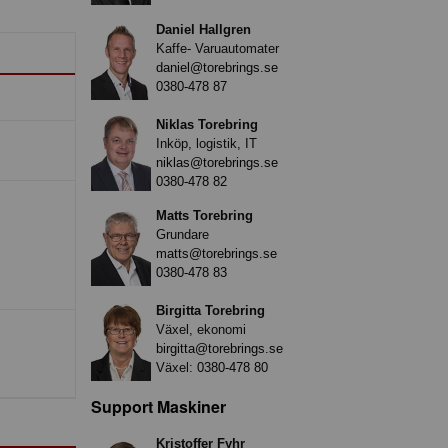
Daniel Hallgren
Kaffe- Varuautomater
daniel@torebrings.se
0380-478 87
Niklas Torebring
Inköp, logistik, IT
niklas@torebrings.se
0380-478 82
Matts Torebring
Grundare
matts@torebrings.se
0380-478 83
Birgitta Torebring
Växel, ekonomi
birgitta@torebrings.se
Växel:
0380-478 80
Support Maskiner
Kristoffer Fyhr