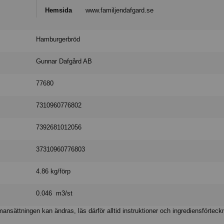
Hemsida
www.familjendafgard.se
Hamburgerbröd
Gunnar Dafgård AB
77680
7310960776802
7392681012056
37310960776803
4.86 kg/förp
0.046 m3/st
nsättningen kan ändras, läs därför alltid instruktioner och ingrediensförteck