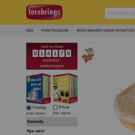
HEM
FÖRETAGSKUND
BRÖD BAKVERK KAKOR KONDITORI
Just nu finns
0
1
4
1
7
9
produkter i
webbshoppen
Privat
Företag
(inkl. moms)
(exkl. moms)
Startsida
Nya varor