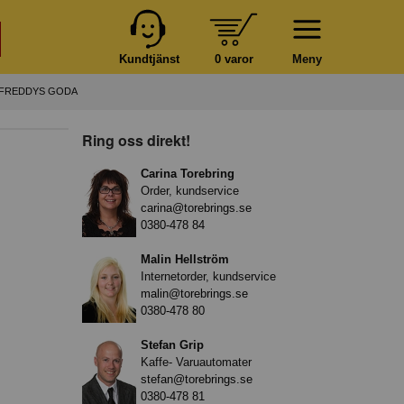
Kundtjänst
0 varor
Meny
 FREDDYS GODA
Ring oss direkt!
Carina Torebring
Order, kundservice
carina@torebrings.se
0380-478 84
Malin Hellström
Internetorder, kundservice
malin@torebrings.se
0380-478 80
Stefan Grip
Kaffe- Varuautomater
stefan@torebrings.se
0380-478 81