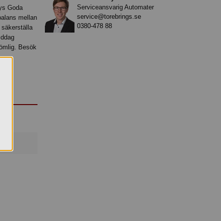
Serviceansvarig Automater
ddys Goda
service@torebrings.se
balans mellan
0380-478 88
säkerställa
iddag
lömlig. Besök