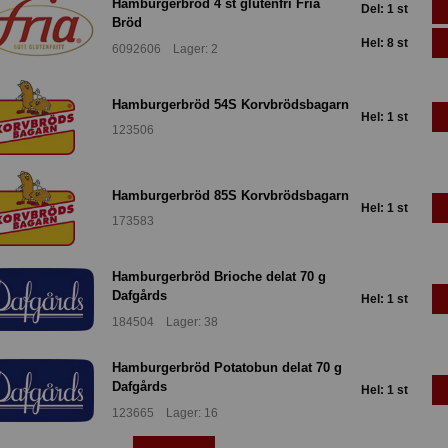
Hamburgerbröd 4 st glutenfri Fria
Del: 1 st
Bröd
Hel: 8 st
6092606 Lager: 2
Hamburgerbröd 54S Korvbrödsbagarn
Hel: 1 st
123506
Hamburgerbröd 85S Korvbrödsbagarn
Hel: 1 st
173583
Hamburgerbröd Brioche delat 70 g
Dafgårds
Hel: 1 st
184504 Lager: 38
Hamburgerbröd Potatobun delat 70 g
Dafgårds
Hel: 1 st
123665 Lager: 16