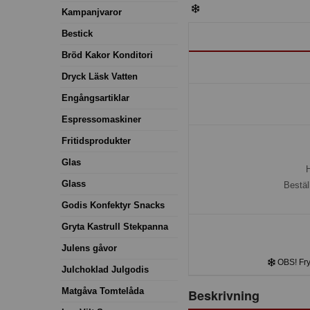
Kampanjvaror
Bestick
Bröd Kakor Konditori
Dryck Läsk Vatten
Engångsartiklar
Espressomaskiner
Fritidsprodukter
Glas
H
Glass
Bestäl
Godis Konfektyr Snacks
Gryta Kastrull Stekpanna
Julens gåvor
OBS! Frys
Julchoklad Julgodis
Matgåva Tomtelåda
Beskrivning