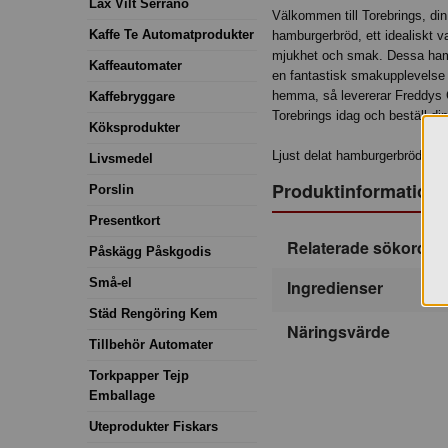
Lax Vilt Serrano
Välkommen till Torebrings, din
Kaffe Te Automatprodukter
hamburgerbröd, ett idealiskt v
mjukhet och smak. Dessa hamb
Kaffeautomater
en fantastisk smakupplevelse 
hemma, så levererar Freddys G
Kaffebryggare
Torebrings idag och beställ d
Köksprodukter
Ljust delat hamburgerbröd 96 
Livsmedel
Produktinformation
Porslin
Presentkort
Relaterade sökord
Påskägg Påskgodis
Små-el
Ingredienser
Städ Rengöring Kem
Näringsvärde
Tillbehör Automater
Torkpapper Tejp
Emballage
Uteprodukter Fiskars