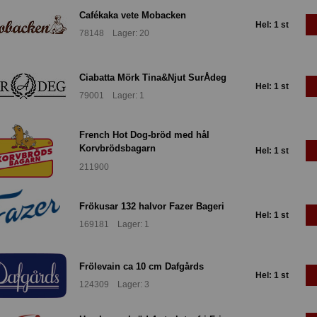
Cafékaka vete Mobacken
Hel: 1 st
78148 Lager: 20
Ciabatta Mörk Tina&Njut SurÅdeg
Hel: 1 st
79001 Lager: 1
French Hot Dog-bröd med hål
Korvbrödsbagarn
Hel: 1 st
211900
Frökusar 132 halvor Fazer Bageri
Hel: 1 st
169181 Lager: 1
Frölevain ca 10 cm Dafgårds
Hel: 1 st
124309 Lager: 3