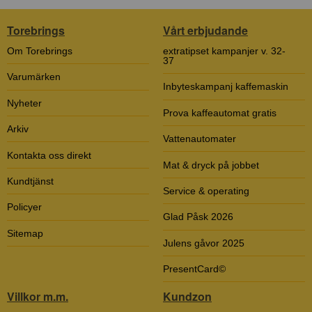
Torebrings
Vårt erbjudande
Om Torebrings
extratipset kampanjer v. 32-
37
Varumärken
Inbyteskampanj kaffemaskin
Nyheter
Prova kaffeautomat gratis
Arkiv
Vattenautomater
Kontakta oss direkt
Mat & dryck på jobbet
Kundtjänst
Service & operating
Policyer
Glad Påsk 2026
Sitemap
Julens gåvor 2025
PresentCard©
Villkor m.m.
Kundzon