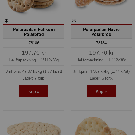
Polarpärlan Fullkorn
Polarpärlan Havre
Polarbröd
Polarbröd
78186
78184
197,70 kr
197,70 kr
Hel förpackning =
1*112x38g
Hel förpackning =
1*112x38g
Jmf.pris:
47,07
kr/kg
(1,77 kr/st)
Jmf.pris:
47,07
kr/kg
(1,77 kr/st)
Lager: 7 förp.
Lager: 6 förp.
Köp »
Köp »