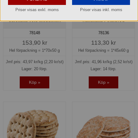
Priser visas exkl. moms
Priser visas inkl. moms
Cafékaka vete Mobacken
Hällakaka Polarbröd
78148
78136
153,90 kr
113,30 kr
Hel förpackning =
1*70x50 g
Hel förpackning =
1*45x60 g
Jmf.pris:
43,97
kr/kg
(2,20 kr/st)
Jmf.pris:
41,96
kr/kg
(2,52 kr/st)
Lager: 20 förp.
Lager: 14 förp.
Köp »
Köp »