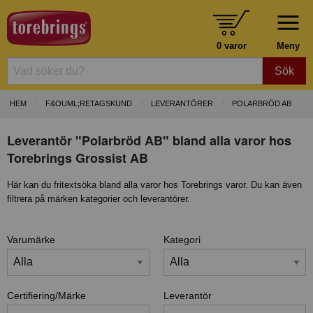
0 varor
Meny
Sök
HEM
F&OUML;RETAGSKUND
LEVERANTÖRER
POLARBRÖD AB
Leverantör "Polarbröd AB" bland alla varor hos
Torebrings Grossist AB
Här kan du fritextsöka bland alla varor hos Torebrings varor. Du kan även
filtrera på märken kategorier och leverantörer.
Varumärke
Kategori
Certifiering/Märke
Leverantör