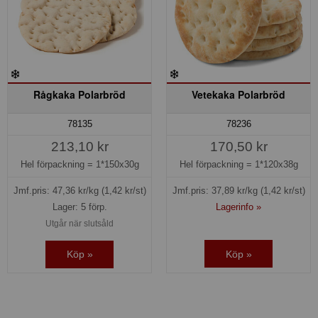
Rågkaka Polarbröd
Vetekaka Polarbröd
78135
78236
213,10 kr
170,50 kr
Hel förpackning =
1*150x30g
Hel förpackning =
1*120x38g
Jmf.pris:
47,36
kr/kg
(1,42 kr/st)
Jmf.pris:
37,89
kr/kg
(1,42 kr/st)
Lager: 5 förp.
Lagerinfo »
Utgår när slutsåld
Köp »
Köp »