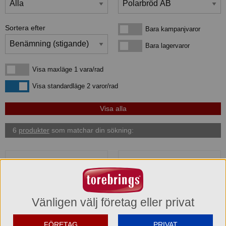
Sortera efter
Bara kampanjvaror
Bara kampanjvaror
Bara lagervaror
Bara lagervaror
Visa maxläge 1 vara/rad
Visa maxläge 1 vara/rad
Visa standardläge
Visa standardläge 2 varor/rad
6
produkter
som matchar din sökning:
Vänligen välj företag eller privat
FÖRETAG
PRIVAT