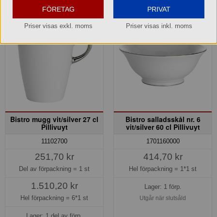
FÖRETAG
PRIVAT
Priser visas exkl. moms
Priser visas inkl. moms
Bistro mugg vit/silver 27 cl
Bistro salladsskål nr. 6
Pillivuyt
vit/silver 60 cl Pillivuyt
11102700
1701160000
251,70 kr
414,70 kr
Del av förpackning =
1 st
Hel förpackning =
1*1 st
1.510,20 kr
Lager: 1 förp.
Hel förpackning =
6*1 st
Utgår när slutsåld
Lager: 1 del av förp.