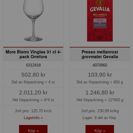
More Bistro Vinglas 31 cl 4-
Presso mellanrost
pack Orrefors
grovmalet Gevalia
6312418
4070960
502,80 kr
103,90 kr
Del av förpackning =
4 st
Del av förpackning =
450 g
2.011,20 kr
1.246,80 kr
Hel förpackning =
4*4 st
Hel förpackning =
12*450 g
Jmf.pris:
125,70
kr/st
Jmf.pris:
230,89
kr/kg
Lagerinfo »
Lager: 9 del av förp.
Köp »
Köp »