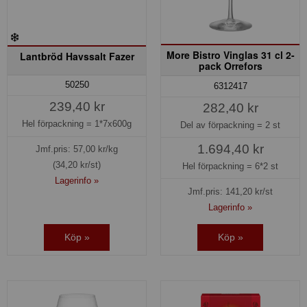
More Bistro Vinglas 31 cl 2-
Lantbröd Havssalt Fazer
pack Orrefors
50250
6312417
239,40 kr
282,40 kr
Hel förpackning =
1*7x600g
Del av förpackning =
2 st
1.694,40 kr
Jmf.pris:
57,00
kr/kg
(34,20 kr/st)
Hel förpackning =
6*2 st
Lagerinfo »
Jmf.pris:
141,20
kr/st
Lagerinfo »
Köp »
Köp »