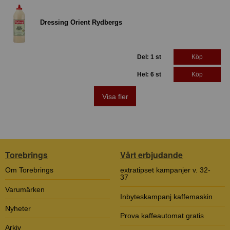
Dressing Orient Rydbergs
Del: 1 st
Köp
Hel: 6 st
Köp
Visa fler
Torebrings
Vårt erbjudande
Om Torebrings
extratipset kampanjer v. 32-
37
Varumärken
Inbyteskampanj kaffemaskin
Nyheter
Prova kaffeautomat gratis
Arkiv