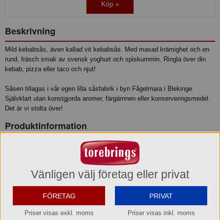
Köp »
Beskrivning
Mild kebabsås, även kallad vit kebabsås. Med maxad krämighet och en
rund, fräsch smak av svensk yoghurt och spiskummin. Ringla över din
kebab, pizza eller taco och njut!
Såsen tillagas i vår egen lilla såsfabrik i byn Fågelmara i Blekinge.
Självklart utan konstgjorda aromer, färgämnen eller konserveringsmedel.
Det är vi stolta över!
Produktinformation
Relaterade sökord
Mild Kebabsås
Vit Kebabsås
Kebabsås
Kebab
Sås
Felix
Vänligen välj företag eller privat
Felix Mild Kebabsås
Godaste Kebabsåsen
Världens Godaste
Kebabsås
Schysst Käk Kebabsås
FÖRETAG
PRIVAT
Ingredienser
Vatten, rapsolja, YOGHURT (20 %), socker, ÄGGula, salt,
Priser visas exkl. moms
Priser visas inkl. moms