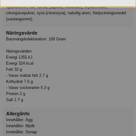
SENAPsfrö, vitvinsvinäger, vitlök, majsstärkelse, ättika, kryddor (bl.a.
spiskummin, lök, tomat, paprika, koriander), kryddextrakt,
citronjuicepulver, syra (citronsyra), naturlig arom, förtjockningsmedel
(xantangummi).
Näringsvärde
Basmängdsdeklaration: 100 Gram
Näringsvärden:
Energi 1355 kJ
Energi 324 kcal
Fett 32 g
- Varav mättat fett 2.7 g
Kolhydrat 7.6 g
- Varav sockerarter 5.3 g
Protein 2 g
Salt 1.7 g
Allergiinfo
Innehåller: Ägg
Innehåller: Mjölk
Innehåller: Senap