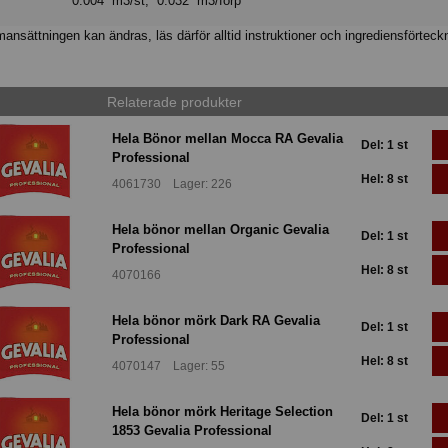
0.004 m3/st, 0.032 m3/förp
nsättningen kan ändras, läs därför alltid instruktioner och ingrediensförteck
Relaterade produkter
Hela Bönor mellan Mocca RA Gevalia
Del: 1 st
Professional
Hel: 8 st
4061730 Lager: 226
Hela bönor mellan Organic Gevalia
Del: 1 st
Professional
Hel: 8 st
4070166
Hela bönor mörk Dark RA Gevalia
Del: 1 st
Professional
Hel: 8 st
4070147 Lager: 55
Hela bönor mörk Heritage Selection
Del: 1 st
1853 Gevalia Professional