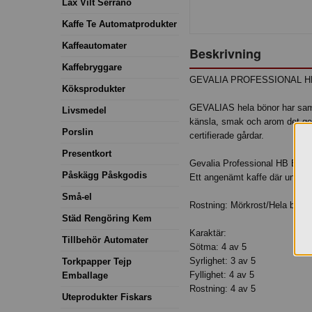
Lax Vilt Serrano
Kaffe Te Automatprodukter
Kaffeautomater
Beskrivning
Kaffebryggare
GEVALIA PROFESSIONAL 
Köksprodukter
GEVALIAS hela bönor har sam
Livsmedel
känsla, smak och arom det ger
Porslin
certifierade gårdar.
Presentkort
Gevalia Professional HB Ecol
Påskägg Påskgodis
Ett angenämt kaffe där under
Små-el
Rostning: Mörkrost/Hela bönor
Städ Rengöring Kem
Karaktär:
Tillbehör Automater
Sötma: 4 av 5
Syrlighet: 3 av 5
Torkpapper Tejp
Fyllighet: 4 av 5
Emballage
Rostning: 4 av 5
Uteprodukter Fiskars