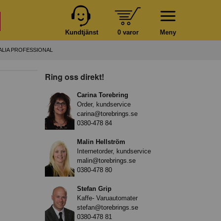
Kundtjänst
0 varor
Meny
LIA PROFESSIONAL
Ring oss direkt!
Carina Torebring
Order, kundservice
carina@torebrings.se
0380-478 84
Malin Hellström
Internetorder, kundservice
malin@torebrings.se
0380-478 80
Stefan Grip
Kaffe- Varuautomater
stefan@torebrings.se
0380-478 81