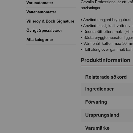
Gevalia Professional är ett ka
Varuautomater
anvisningar:
Vattenautomater
• Använd rengjord bryggutrustn
Villeroy & Boch Signature
• Använd friskt, kallt vatten v
Övrigt Specialvaror
• Dosera rätt efter smak. (Ett
• Bästa bryggtemperatur ligge
Alla kategorier
• Värmehåll kaffe i max 30 mi
• Häll aldrig över gammalt kaf
Produktinformation
Relaterade sökord
Ingredienser
Förvaring
Ursprungsland
Varumärke