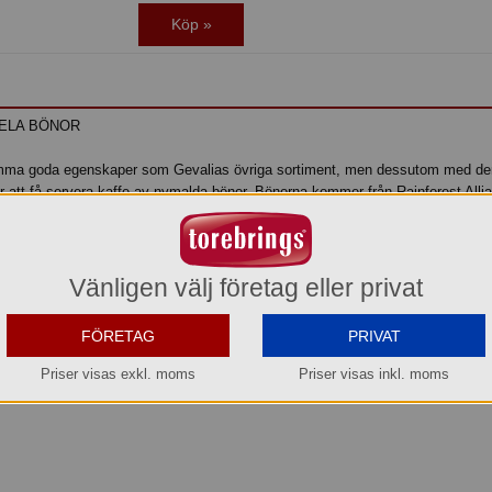
Köp »
HELA BÖNOR
ma goda egenskaper som Gevalias övriga sortiment, men dessutom med den
 att få servera kaffe av nymalda bönor. Bönorna kommer från Rainforest Alli
ogico Mörkrost/Hela bönor
 toner av mörk choklad, kanel och kardemumma möts.
Vänligen välj företag eller privat
.
FÖRETAG
PRIVAT
Priser visas exkl. moms
Priser visas inkl. moms