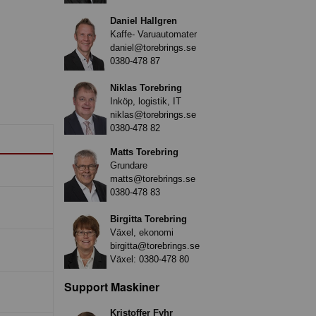
Daniel Hallgren
Kaffe- Varuautomater
daniel@torebrings.se
0380-478 87
Niklas Torebring
Inköp, logistik, IT
niklas@torebrings.se
0380-478 82
Matts Torebring
Grundare
matts@torebrings.se
0380-478 83
Birgitta Torebring
Växel, ekonomi
birgitta@torebrings.se
Växel:
0380-478 80
Support Maskiner
Kristoffer Fyhr