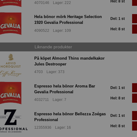
Hel: 8 st
4070146 Lager: 222
Hela bönor mörk Heritage Selection
Del: 1 st
1920 Gevalia Professional
Hel: 8 st
4090522 Lager: 109
Liknande produkter
På köpet Almond Thins mandelkakor
Jules Destrooper
4703 Lager: 373
Espresso hela bönor Aroma Bar
Del: 1 st
Gevalia Professional
Hel: 8 st
4032711 Lager: 7
Espresso hela bönor Bellezza Zoégas
Del: 1 st
Professional
Hel: 8 st
12355936 Lager: 16