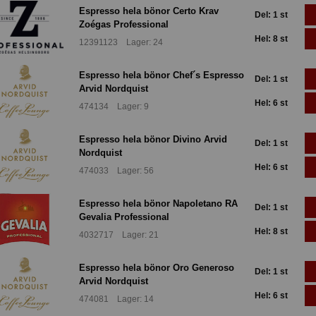
Espresso hela bönor Certo Krav
Del: 1 st
Zoégas Professional
Hel: 8 st
12391123 Lager: 24
Espresso hela bönor Chef´s Espresso
Del: 1 st
Arvid Nordquist
Hel: 6 st
474134 Lager: 9
Espresso hela bönor Divino Arvid
Del: 1 st
Nordquist
Hel: 6 st
474033 Lager: 56
Espresso hela bönor Napoletano RA
Del: 1 st
Gevalia Professional
Hel: 8 st
4032717 Lager: 21
Espresso hela bönor Oro Generoso
Del: 1 st
Arvid Nordquist
Hel: 6 st
474081 Lager: 14