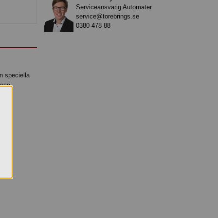
Serviceansvarig Automater
service@torebrings.se
0380-478 88
 speciella
ance-