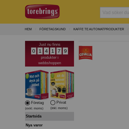
HEM
FÖRETAGSKUND
KAFFE TE AUTOMATPRODUKTER
Just nu finns
0
1
4
1
7
9
produkter i
webbshoppen
Privat
Företag
(inkl. moms)
(exkl. moms)
Startsida
Nya varor