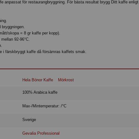
ffe anpassat för restaurangbryggning. För bästa resultat brygg Ditt kaffe enlig
ing.
id bryggningen.
 mått/skopa = 8 gr kaffe per kopp).
r mellan 92-96°C.
n.
fe i färskbryggt kaffe då försämras kaffets smak.
Hela Bönor Kaffe
Mörkrost
100% Arabica kaffe
Max-/Mintemperatur: /°C
Sverige
Gevalia Professional