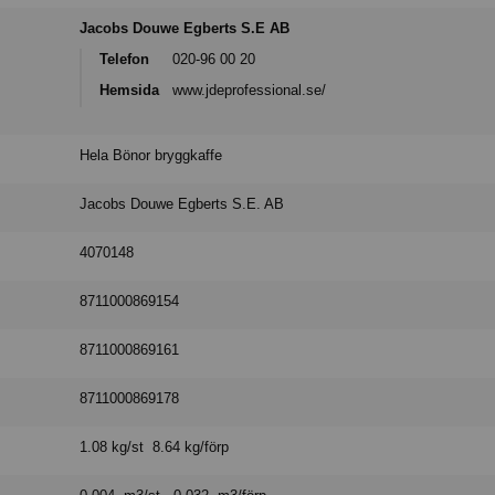
Jacobs Douwe Egberts S.E AB
Telefon
020-96 00 20
Hemsida
www.jdeprofessional.se/
Hela Bönor bryggkaffe
Jacobs Douwe Egberts S.E. AB
4070148
8711000869154
8711000869161
8711000869178
1.08 kg/st 8.64 kg/förp