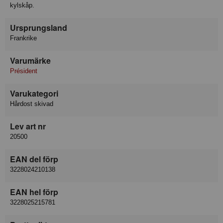
kylskåp.
Ursprungsland
Frankrike
Varumärke
Président
Varukategori
Hårdost skivad
Lev art nr
20500
EAN del förp
3228024210138
EAN hel förp
3228025215781