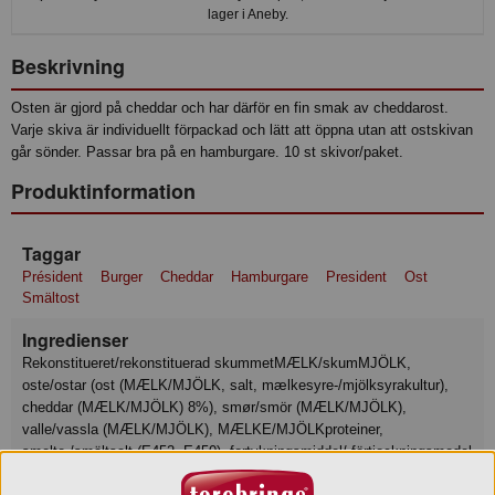
lager i Aneby.
Beskrivning
Osten är gjord på cheddar och har därför en fin smak av cheddarost.
Varje skiva är individuellt förpackad och lätt att öppna utan att ostskivan
går sönder. Passar bra på en hamburgare. 10 st skivor/paket.
Produktinformation
Taggar
Président
Burger
Cheddar
Hamburgare
President
Ost
Smältost
Ingredienser
Rekonstitueret/rekonstituerad skummetMÆLK/skumMJÖLK,
oste/ostar (ost (MÆLK/MJÖLK, salt, mælkesyre-/mjölksyrakultur),
cheddar (MÆLK/MJÖLK) 8%), smør/smör (MÆLK/MJÖLK),
valle/vassla (MÆLK/MJÖLK), MÆLKE/MJÖLKproteiner,
smelte-/smältsalt (E452, E450), fortykningsmiddel/ förtjockningsmedel
(E407), salt, citronsyre/ citronsyra (E330), konserveringsmiddel/-