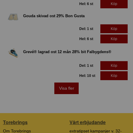
Hel: 6 st
Köp
Gouda skivad ost 29% Bon Gusta
Del: 1 st
Köp
Hel: 6 st
Köp
Grevé® lagrad ost 12 mån 28% bit Falbygdens®
Del: 1 st
Köp
Hel: 10 st
Köp
Visa fler
Torebrings
Vårt erbjudande
Om Torebrings
extratipset kampanjer v. 32-