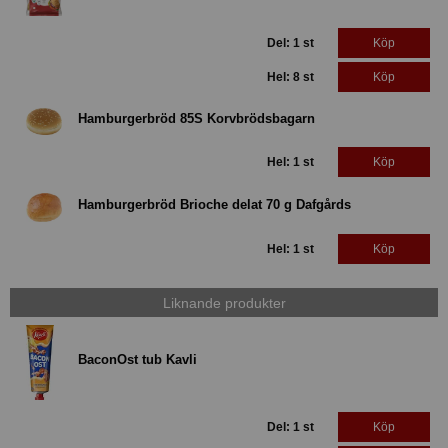
Del: 1 st
Köp
Hel: 8 st
Köp
Hamburgerbröd 85S Korvbrödsbagarn
Hel: 1 st
Köp
Hamburgerbröd Brioche delat 70 g Dafgårds
Hel: 1 st
Köp
Liknande produkter
BaconOst tub Kavli
Del: 1 st
Köp