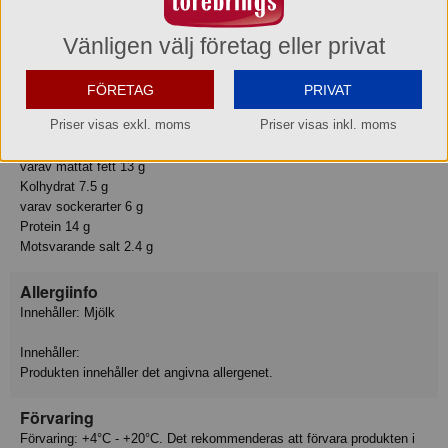
medel (E202), farvestof/färgämne (E160b(i)).
Vänligen välj företag eller privat
Näringsvärde
Tillagningsstatus: Ej tillagad
Basmängdeklaration: 100
FÖRETAG
PRIVAT
Energi 1032 kJ
Priser visas exkl. moms
Priser visas inkl. moms
Energi 248 kcal
Fett 18 g
varav mättat fett 13 g
Kolhydrat 7.5 g
varav sockerarter 6 g
Protein 14 g
Motsvarande salt 2.4 g
Allergiinfo
Innehåller: Mjölk
Innehåller:
Produkten innehåller det angivna allergenet.
Förvaring
Förvaring: +4°C - +20°C. Det rekommenderas att förvara produkten i