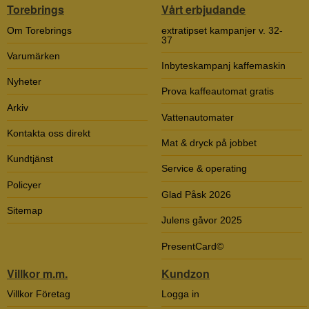
Torebrings
Vårt erbjudande
Om Torebrings
extratipset kampanjer v. 32-
37
Varumärken
Inbyteskampanj kaffemaskin
Nyheter
Prova kaffeautomat gratis
Arkiv
Vattenautomater
Kontakta oss direkt
Mat & dryck på jobbet
Kundtjänst
Service & operating
Policyer
Glad Påsk 2026
Sitemap
Julens gåvor 2025
PresentCard©
Villkor m.m.
Kundzon
Villkor Företag
Logga in