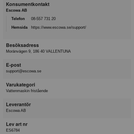
Konsumentkontakt
Escowa AB
Telefon
08-557 731 20
Hemsida
https://www.escowa.se/support/
Besöksadress
Moränvägen 9, 186 40 VALLENTUNA
E-post
support@escowa.se
Varukategori
Vattenmaskin fristående
Leverantör
Escowa AB
Lev art nr
ES6784