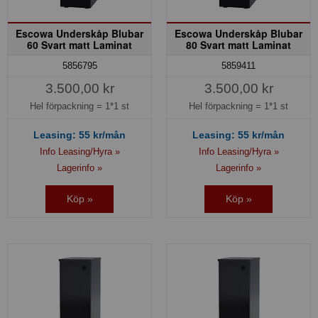
Escowa Underskåp Blubar
Escowa Underskåp Blubar
60 Svart matt Laminat
80 Svart matt Laminat
5856795
5859411
3.500,00 kr
3.500,00 kr
Hel förpackning =
1*1 st
Hel förpackning =
1*1 st
Leasing:
55
kr/mån
Leasing:
55
kr/mån
Info Leasing/Hyra »
Info Leasing/Hyra »
Lagerinfo »
Lagerinfo »
Köp »
Köp »