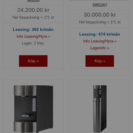
585200
5855207
24.200,00 kr
30.000,00 kr
Hel förpackning =
1*1 st
Hel förpackning =
1*1 st
Leasing:
382
kr/mån
Leasing:
474
kr/mån
Info Leasing/Hyra »
Info Leasing/Hyra »
Lager: 2 förp.
Lagerinfo »
Köp »
Köp »