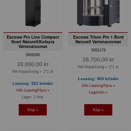
Escowa Pro Line Compact
Escowa Triton Pro 1 Bord
Svart Naturell/Kolsyra
Naturell Vattenautomat
Vattenatuomat
5855179
5859360
28.700,00 kr
33.000,00 kr
Hel förpackning =
1*1 st
Hel förpackning =
1*1 st
Leasing:
453
kr/mån
Leasing:
521
kr/mån
Info Leasing/Hyra »
Info Leasing/Hyra »
Lagerinfo »
Lager: 1 förp.
Köp »
Köp »