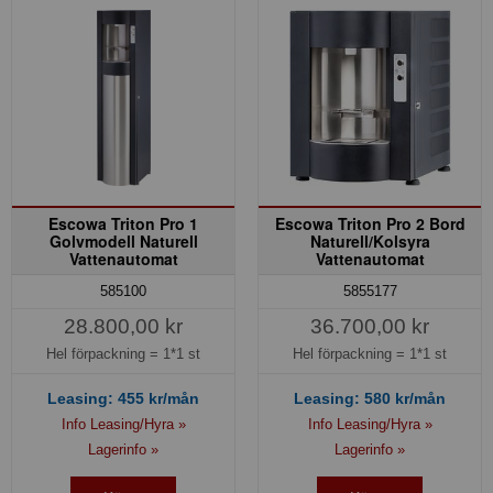
Escowa Triton Pro 1
Escowa Triton Pro 2 Bord
Golvmodell Naturell
Naturell/Kolsyra
Vattenautomat
Vattenautomat
585100
5855177
28.800,00 kr
36.700,00 kr
Hel förpackning =
1*1 st
Hel förpackning =
1*1 st
Leasing:
455
kr/mån
Leasing:
580
kr/mån
Info Leasing/Hyra »
Info Leasing/Hyra »
Lagerinfo »
Lagerinfo »