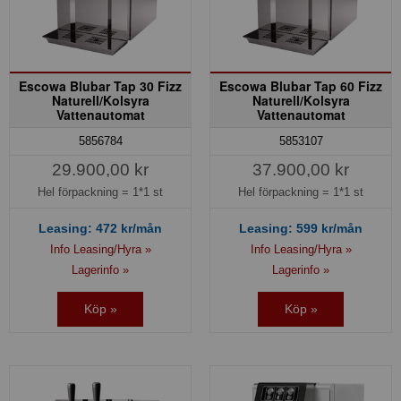
Escowa Blubar Tap 30 Fizz
Escowa Blubar Tap 60 Fizz
Naturell/Kolsyra
Naturell/Kolsyra
Vattenautomat
Vattenautomat
5856784
5853107
29.900,00 kr
37.900,00 kr
Hel förpackning =
1*1 st
Hel förpackning =
1*1 st
Leasing:
472
kr/mån
Leasing:
599
kr/mån
Info Leasing/Hyra »
Info Leasing/Hyra »
Lagerinfo »
Lagerinfo »
Köp »
Köp »