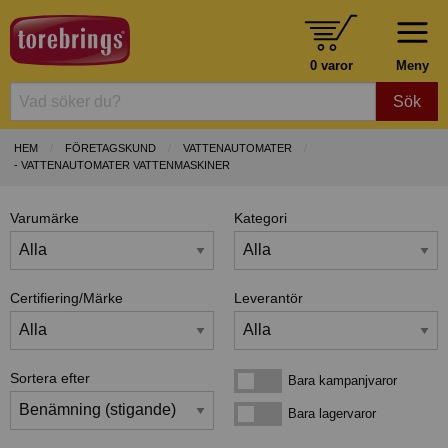
0 varor
Meny
Sök
HEM
FÖRETAGSKUND
VATTENAUTOMATER
- VATTENAUTOMATER VATTENMASKINER
Varumärke
Kategori
Certifiering/Märke
Leverantör
Sortera efter
Bara kampanjvaror
Bara kampanjvaror
Bara lagervaror
Bara lagervaror