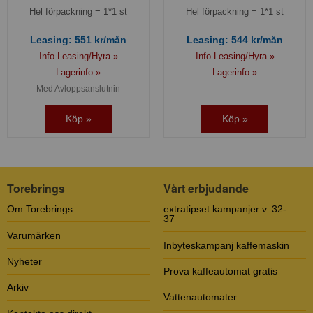
Hel förpackning =
1*1 st
Hel förpackning =
1*1 st
Leasing:
551
kr/mån
Leasing:
544
kr/mån
Info Leasing/Hyra »
Info Leasing/Hyra »
Lagerinfo »
Lagerinfo »
Med Avloppsanslutnin
Köp »
Köp »
Torebrings
Vårt erbjudande
Om Torebrings
extratipset kampanjer v. 32-
37
Varumärken
Inbyteskampanj kaffemaskin
Nyheter
Prova kaffeautomat gratis
Arkiv
Vattenautomater