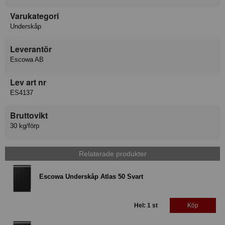
Varukategori
Underskåp
Leverantör
Escowa AB
Lev art nr
ES4137
Bruttovikt
30 kg/förp
Relaterade produkter
Escowa Underskåp Atlas 50 Svart
Hel: 1 st
Köp