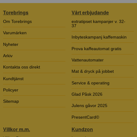
Torebrings
Vårt erbjudande
Om Torebrings
extratipset kampanjer v. 32-
37
Varumärken
Inbyteskampanj kaffemaskin
Nyheter
Prova kaffeautomat gratis
Arkiv
Vattenautomater
Kontakta oss direkt
Mat & dryck på jobbet
Kundtjänst
Service & operating
Policyer
Glad Påsk 2026
Sitemap
Julens gåvor 2025
PresentCard©
Villkor m.m.
Kundzon