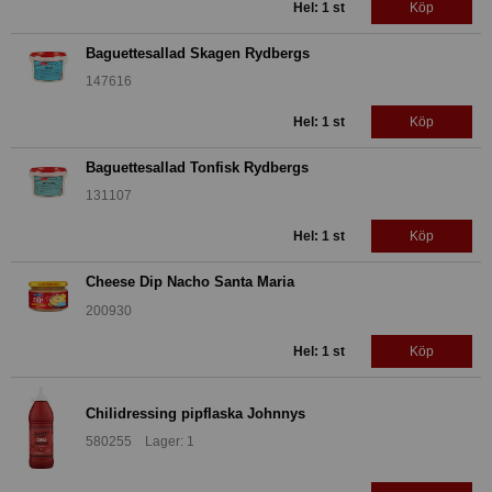
Hel: 1 st
Köp
Baguettesallad Skagen Rydbergs
147616
Hel: 1 st
Köp
Baguettesallad Tonfisk Rydbergs
131107
Hel: 1 st
Köp
Cheese Dip Nacho Santa Maria
200930
Hel: 1 st
Köp
Chilidressing pipflaska Johnnys
580255 Lager: 1