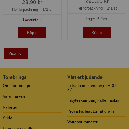
296,10 kr
23,90 kr
Hel förpackning =
1*1 st
Hel förpackning =
1*1 st
Lager: 6 förp.
Lagerinfo »
Köp »
Köp »
Visa fler
Torebrings
Vårt erbjudande
Om Torebrings
extratipset kampanjer v. 32-
37
Varumärken
Inbyteskampanj kaffemaskin
Nyheter
Prova kaffeautomat gratis
Arkiv
Vattenautomater
Kontakta oss direkt