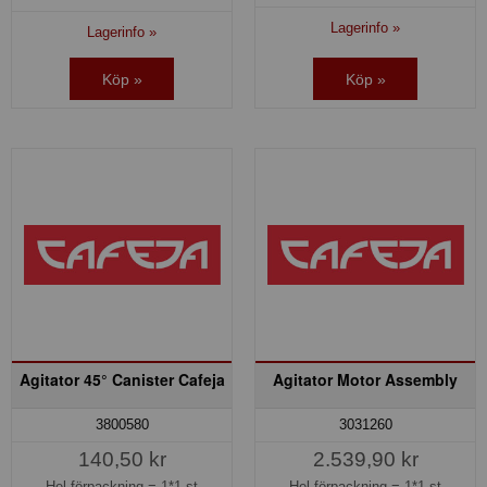
Lagerinfo »
Lagerinfo »
Köp »
Köp »
Agitator 45° Canister Cafeja
Agitator Motor Assembly
3800580
3031260
140,50 kr
2.539,90 kr
Hel förpackning =
1*1 st
Hel förpackning =
1*1 st