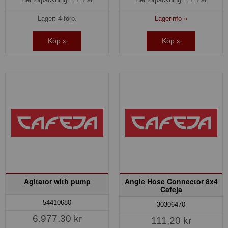
Lager: 4 förp.
Lagerinfo »
Köp »
Köp »
Agitator with pump
Angle Hose Connector 8x4
Cafeja
54410680
30306470
6.977,30 kr
111,20 kr