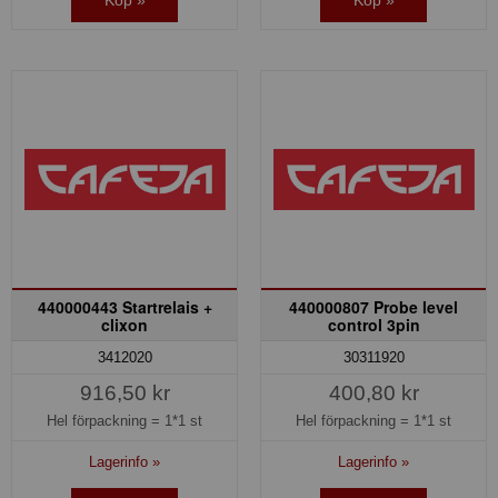
Köp »
Köp »
440000443 Startrelais +
440000807 Probe level
clixon
control 3pin
3412020
30311920
916,50 kr
400,80 kr
Hel förpackning =
1*1 st
Hel förpackning =
1*1 st
Lagerinfo »
Lagerinfo »