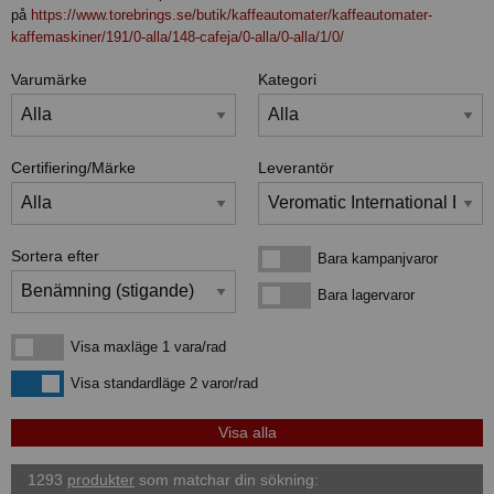
på
https://www.torebrings.se/butik/kaffeautomater/kaffeautomater-
kaffemaskiner/191/0-alla/148-cafeja/0-alla/0-alla/1/0/
Varumärke
Kategori
Certifiering/Märke
Leverantör
Sortera efter
Bara kampanjvaror
Bara kampanjvaror
Bara lagervaror
Bara lagervaror
Visa maxläge 1 vara/rad
Visa maxläge 1 vara/rad
Visa standardläge
Visa standardläge 2 varor/rad
1293
produkter
som matchar din sökning: