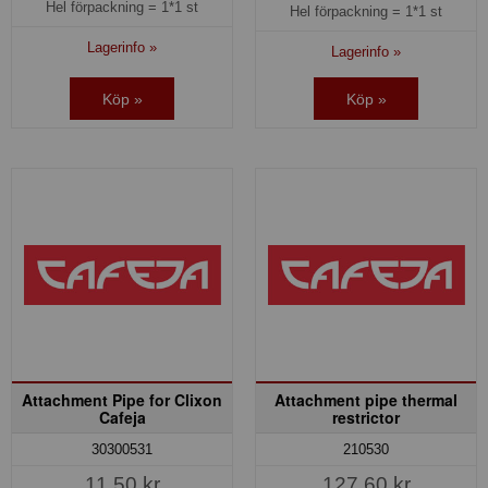
Hel förpackning =
1*1 st
Hel förpackning =
1*1 st
Lagerinfo »
Lagerinfo »
Köp »
Köp »
Attachment Pipe for Clixon
Attachment pipe thermal
Cafeja
restrictor
30300531
210530
11,50 kr
127,60 kr