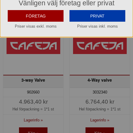
Vänligen välj företag eller privat
FÖRETAG
PRIVAT
Priser visas exkl. moms
Priser visas inkl. moms
3-way Valve
4-Way valve
902660
3032340
4.963,40 kr
6.764,40 kr
Hel förpackning =
1*1 st
Hel förpackning =
1*1 st
Lagerinfo »
Lagerinfo »