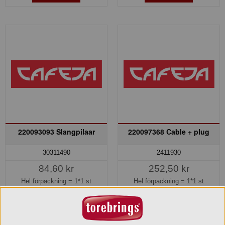
220093093 Slangpilaar
220097368 Cable + plug
30311490
2411930
84,60 kr
252,50 kr
Hel förpackning =
1*1 st
Hel förpackning =
1*1 st
Lagerinfo »
Lagerinfo »
Köp »
Köp »