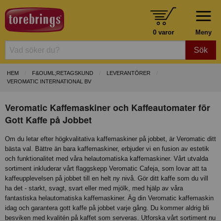
0 varor
Meny
Sök
HEM
F&OUML;RETAGSKUND
LEVERANTÖRER
VEROMATIC INTERNATIONAL BV
Veromatic Kaffemaskiner och Kaffeautomater för
Gott Kaffe på Jobbet
Om du letar efter högkvalitativa kaffemaskiner på jobbet, är Veromatic ditt
bästa val. Bättre än bara kaffemaskiner, erbjuder vi en fusion av estetik
och funktionalitet med våra helautomatiska kaffemaskiner. Vårt utvalda
sortiment inkluderar vårt flaggskepp Veromatic Cafeja, som lovar att ta
kaffeupplevelsen på jobbet till en helt ny nivå. Gör ditt kaffe som du vill
ha det - starkt, svagt, svart eller med mjölk, med hjälp av våra
fantastiska helautomatiska kaffemaskiner. Äg din Veromatic kaffemaskin
idag och garantera gott kaffe på jobbet varje gång. Du kommer aldrig bli
besviken med kvalitén på kaffet som serveras. Utforska vårt sortiment nu