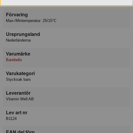
Produkten innehåller det angivna allergenet.
Förvaring
Max-/Mintemperatur: 25/15°C
Ursprungsland
Nederländerna
Varumärke
Barebells
Varukategori
Stycksak bars
Leverantör
Vitamin Well AB
Lev art nr
B1124
EAN del förp