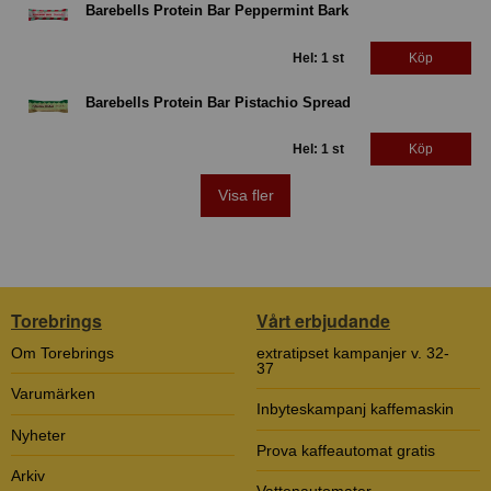
Barebells Protein Bar Peppermint Bark
Hel: 1 st
Köp
Barebells Protein Bar Pistachio Spread
Hel: 1 st
Köp
Visa fler
Torebrings
Vårt erbjudande
Om Torebrings
extratipset kampanjer v. 32-
37
Varumärken
Inbyteskampanj kaffemaskin
Nyheter
Prova kaffeautomat gratis
Arkiv