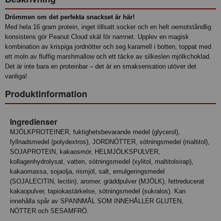
Drömmen om det perfekta snackset är här!
Med hela 16 gram protein, inget tillsatt socker och en helt oemotståndlig
konsistens gör Peanut Cloud skäl för namnet. Upplev en magisk
kombination av krispiga jordnötter och seg karamell i botten, toppat med
ett moln av fluffig marshmallow och ett täcke av silkeslen mjölkchoklad.
Det är inte bara en proteinbar – det är en smaksensation utöver det
vanliga!
Produktinformation
Ingredienser
MJÖLKPROTEINER, fuktighetsbevarande medel (glycerol),
fyllnadsmedel (polydextros), JORDNÖTTER, sötningsmedel (maltitol),
SOJAPROTEIN, kakaosmör, HELMJÖLKSPULVER,
kollagenhydrolysat, vatten, sötningsmedel (xylitol, maltitolsirap),
kakaomassa, sojaolja, rismjöl, salt, emulgeringsmedel
(SOJALECITIN, lecitin), aromer, gräddpulver (MJÖLK), fettreducerat
kakaopulver, tapiokastärkelse, sötningsmedel (sukralos). Kan
innehålla spår av SPANNMÅL SOM INNEHÅLLER GLUTEN,
NÖTTER och SESAMFRÖ.