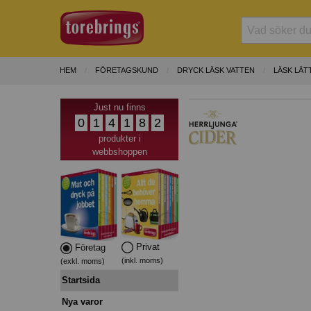
HEM
FÖRETAGSKUND
DRYCK LÄSK VATTEN
LÄSK LÄT
Just nu finns
0
1
4
1
8
2
produkter i
webbshoppen
Privat
Företag
(inkl. moms)
(exkl. moms)
Startsida
Nya varor