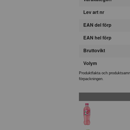
Lev art nr
EAN del förp
EAN hel förp
Bruttovikt
Volym
Produktfakta och produktsamma
förpackningen.