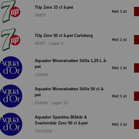
7Up Zero 33 cl å-pet
Hel: 1 st
36925
7Up Zero 50 cl å-pet Carlsberg
Hel: 1 st
38107 Lager: 2
Aquador Mineralvatten Stilla 1,25 L å-
pet
Hel: 1 st
116406
Aquador Mineralvatten Stilla 50 cl å-
pet
Hel: 1 st
254094 Lager: 10
Aquador Sparkles Blåbär &
Svartvinbär Zero 50 cl å-pet
Hel: 1 st
73170536