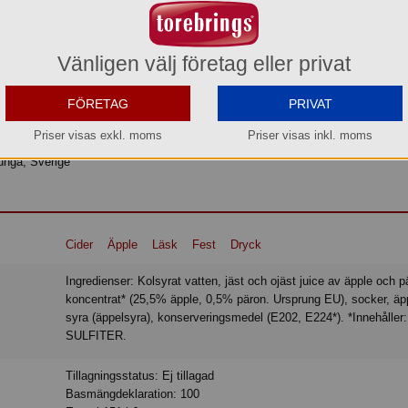
Vänligen välj företag eller privat
år första cider. En klassiker från 1969 med hela 26 % fruktjuice. Cidern har en
a festliga tillfällen, stora som små. <0,5 vol. % alk.
FÖRETAG
PRIVAT
Priser visas exkl. moms
Priser visas inkl. moms
junga, Sverige
Cider
Äpple
Läsk
Fest
Dryck
Ingredienser: Kolsyrat vatten, jäst och ojäst juice av äpple och päron från
koncentrat* (25,5% äpple, 0,5% päron. Ursprung EU), socker, äp
syra (äppelsyra), konserveringsmedel (E202, E224*). *Innehåller:
SULFITER.
Tillagningsstatus: Ej tillagad
Basmängdeklaration: 100