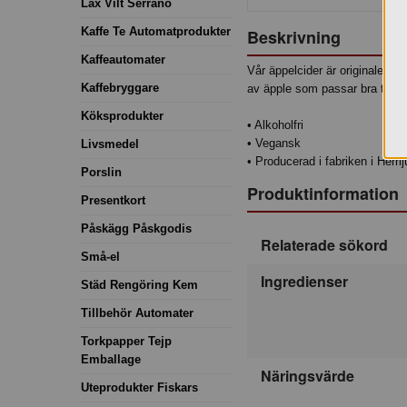
Lax Vilt Serrano
Kaffe Te Automatprodukter
Beskrivning
Kaffeautomater
Vår äppelcider är originalet. V
Kaffebryggare
av äpple som passar bra till all
Köksprodukter
• Alkoholfri
• Vegansk
Livsmedel
• Producerad i fabriken i Herrl
Porslin
Produktinformation
Presentkort
Påskägg Påskgodis
Relaterade sökord
Små-el
Ingredienser
Städ Rengöring Kem
Tillbehör Automater
Torkpapper Tejp
Emballage
Näringsvärde
Uteprodukter Fiskars