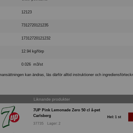
12123
7312720121235
17312720121232
12.94 kg/förp
0.026 m3/st
nsättningen kan ändras, läs därför alltid instruktioner och ingrediensförteck
Liknande produkter
7UP Pink Lemonade Zero 50 cl å-pet
Carlsberg
Hel: 1 st
37735 Lager: 2