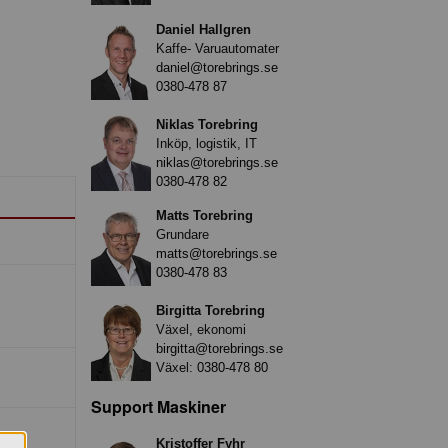
Daniel Hallgren
Kaffe- Varuautomater
daniel@torebrings.se
0380-478 87
Niklas Torebring
Inköp, logistik, IT
niklas@torebrings.se
0380-478 82
Matts Torebring
Grundare
matts@torebrings.se
0380-478 83
Birgitta Torebring
Växel, ekonomi
birgitta@torebrings.se
Växel:
0380-478 80
Support Maskiner
Kristoffer Fyhr