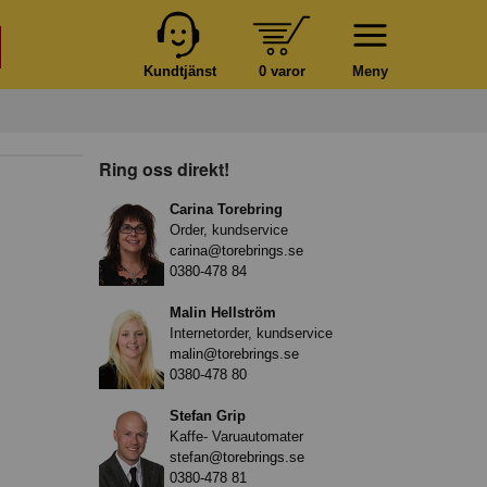
Kundtjänst
0 varor
Meny
Ring oss direkt!
Carina Torebring
Order, kundservice
carina@torebrings.se
0380-478 84
Malin Hellström
Internetorder, kundservice
malin@torebrings.se
0380-478 80
Stefan Grip
Kaffe- Varuautomater
stefan@torebrings.se
0380-478 81