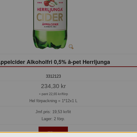
ppelcider Alkoholfri 0,5% å-pet Herrljunga
3312123
234,30 kr
+ pant 22,65 kr/förp
Hel förpackning =
1*12x1 L
Jmf.pris:
19,53
kr/lit
Lager: 2 förp.
Köp »