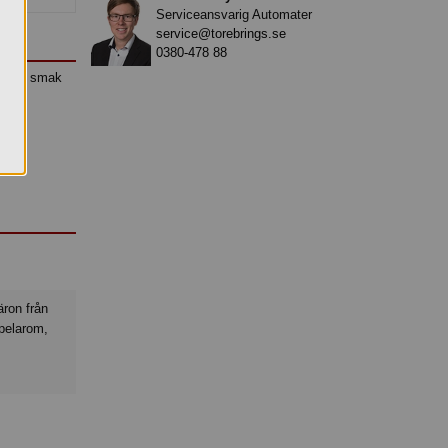
Serviceansvarig Automater
service@torebrings.se
0380-478 88
 frisk smak
pelarom,