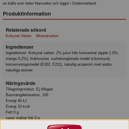
en källa som heter Hanveden och ligger i Södermanland.
Produktinformation
Relaterade sökord
Kolsyrat Vatten
Mineralvatten
Ingredienser
Ingredienser: Kolsyrat vatten, 2% juice från koncentrat (äpple 1.8%,
mango 0,2%), fruktsocker, surhetsreglerade medel (citronsyra),
konserveringsmedel (E202, E211), naturlig acaiarom med andra
naturliga aromer.
Näringsvärde
Tillagningsstatus: Ej tillagad
Basmängdeklaration: 100
Energi 40 kJ
Energi 10 kcal
Fett 0 g
varav mättat fett 0 g
Kolhydrat 2.2 g