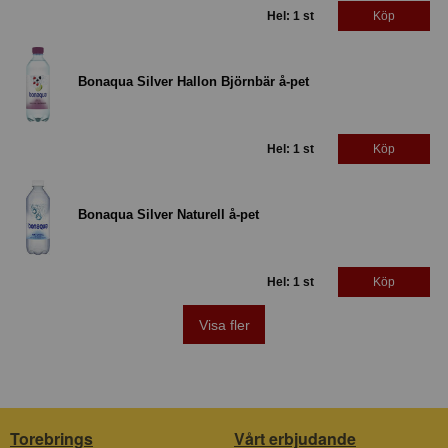
Hel: 1 st
Köp
Bonaqua Silver Hallon Björnbär å-pet
Hel: 1 st
Köp
Bonaqua Silver Naturell å-pet
Hel: 1 st
Köp
Visa fler
Torebrings
Vårt erbjudande