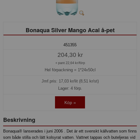
Bonaqua Silver Mango Acai å-pet
451355
204,30 kr
+ pant 22,64 kr/förp
Hel förpackning =
1*24x50cl
Jmf.pris:
17,03
kr/lit (8,51 kr/st)
Lager: 4 förp.
Köp »
Beskrivning
Bonaqua® lanserades i juni 2006 . Det är ett svenskt källvatten som finns
som både stilla och lätt kolsyrat vatten. Vattnet tappas och buteljeras vid