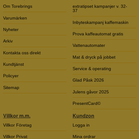
Om Torebrings
extratipset kampanjer v. 32-
37
Varumärken
Inbyteskampanj kaffemaskin
Nyheter
Prova kaffeautomat gratis
Arkiv
Vattenautomater
Kontakta oss direkt
Mat & dryck på jobbet
Kundtjänst
Service & operating
Policyer
Glad Påsk 2026
Sitemap
Julens gåvor 2025
PresentCard©
Villkor m.m.
Kundzon
Villkor Företag
Logga in
Villkor Privat
Mina ordrar