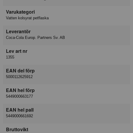
Varukategori
Vatten kolsyrat petflaska
Leverantör
Coca-Cola Europ. Partners Sv. AB
Lev art nr
1355
EAN del förp
5000112625912
EAN hel förp
5449000663177
EAN hel pall
5449000661692
Bruttovikt