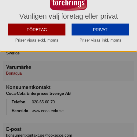
varav sockerarter 2.2 g
Protein 0 g
Motsvarande salt 0.02 g
Vänligen välj företag eller privat
Förvaring
FÖRETAG
PRIVAT
Max-/Mintemperatur: 25/4°C
Priser visas exkl. moms
Priser visas inkl. moms
Ursprungsland
Sverige
Varumärke
Bonaqua
Konsumentkontakt
Coca-Cola Enterprises Sverige AB
Telefon
020-65 60 70
Hemsida
www.coca-cola.se
E-post
konsumentkontakt.se@cokecce.com