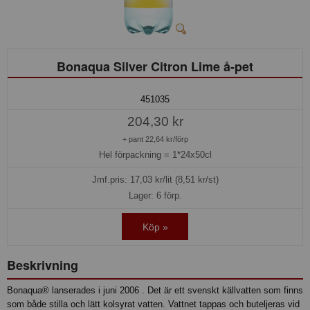
Bonaqua Silver Citron Lime å-pet
451035
204,30 kr
+ pant 22,64 kr/förp
Hel förpackning =
1*24x50cl
Jmf.pris:
17,03
kr/lit (8,51 kr/st)
Lager: 6 förp.
Köp »
Beskrivning
Bonaqua® lanserades i juni 2006 . Det är ett svenskt källvatten som finns
som både stilla och lätt kolsyrat vatten. Vattnet tappas och buteljeras vid