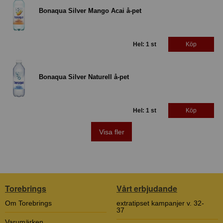
Bonaqua Silver Mango Acai å-pet
Hel: 1 st
Köp
Bonaqua Silver Naturell å-pet
Hel: 1 st
Köp
Visa fler
Torebrings
Vårt erbjudande
Om Torebrings
extratipset kampanjer v. 32-
37
Varumärken