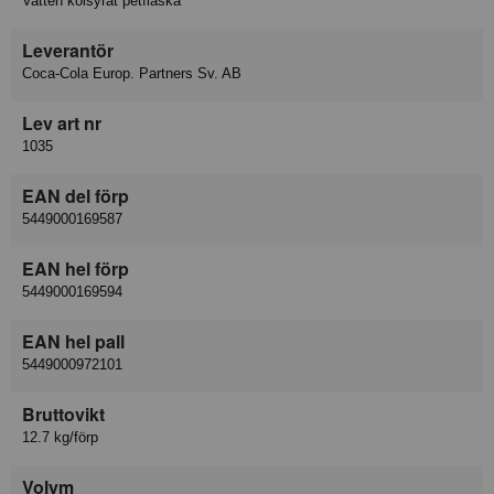
Vatten kolsyrat petflaska
Leverantör
Coca-Cola Europ. Partners Sv. AB
Lev art nr
1035
EAN del förp
5449000169587
EAN hel förp
5449000169594
EAN hel pall
5449000972101
Bruttovikt
12.7 kg/förp
Volym