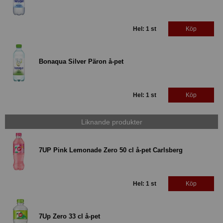
Hel: 1 st
Köp
Bonaqua Silver Päron å-pet
Hel: 1 st
Köp
Liknande produkter
7UP Pink Lemonade Zero 50 cl å-pet Carlsberg
Hel: 1 st
Köp
7Up Zero 33 cl å-pet