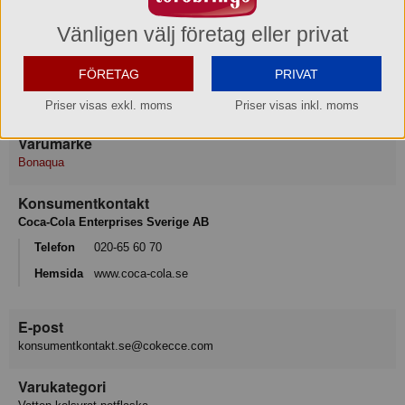
Förvaring
Vänligen välj företag eller privat
Max-/Mintemperatur: 25/4°C
FÖRETAG
PRIVAT
Ursprungsland
Sverige
Priser visas exkl. moms
Priser visas inkl. moms
Varumärke
Bonaqua
Konsumentkontakt
Coca-Cola Enterprises Sverige AB
Telefon
020-65 60 70
Hemsida
www.coca-cola.se
E-post
konsumentkontakt.se@cokecce.com
Varukategori