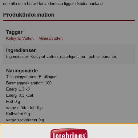
en källa som heter Hanveden och ligger i Södermanland.
Produktinformation
Taggar
Kolsyrat Vatten
Mineralvatten
Ingredienser
Ingredienser: Kolsyrat vatten, naturliga citron- och limearomer.
Näringsvärde
Tillagningsstatus: Ej tillagad
Basmängdeklaration: 100
Energi 1.3 kJ
Energi 0.3 kcal
Fett 0 g
varav mättat fett 0 g
Kolhydrat 0 g
varav sockerarter 0 g
Protein 0 g
Motsvarande salt 0 g