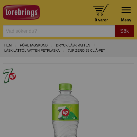
0 varor
Meny
Sök
HEM
FÖRETAGSKUND
DRYCK LÄSK VATTEN
LÄSK LÄTTÖL VATTEN PETFLASKA
7UP ZERO 33 CL Å-PET