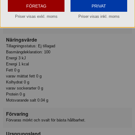
Ingredienser
FÖRETAG
PRIVAT
Kolsyrat vatten, syror (citronsyra, äppelsyra), naturlig citron- och
limearom, surhetsreglerande medel (natriumcitrater), sötningsmedel
Priser visas exkl. moms
Priser visas inkl. moms
(aspartam, acesulfam K), konserveringsmedel (natriumbensoat).
INNEHÅLLER EN FENYLALANINKÄLLA.
Näringsvärde
Tillagningsstatus: Ej tillagad
Basmängdeklaration: 100
Energi 3 kJ
Energi 1 kcal
Fett 0 g
varav mättat fett 0 g
Kolhydrat 0 g
varav sockerarter 0 g
Protein 0 g
Motsvarande salt 0.04 g
Förvaring
Förvaras mörkt och svalt för bästa hållbarhet.
Ursprungsland