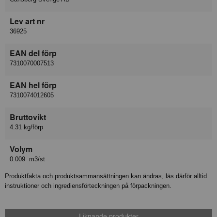
Lev art nr
36925
EAN del förp
7310070007513
EAN hel förp
7310074012605
Bruttovikt
4.31 kg/förp
Volym
0.009 m3/st
Produktfakta och produktsammansättningen kan ändras, läs därför alltid
instruktioner och ingrediensförteckningen på förpackningen.
Liknande produkter