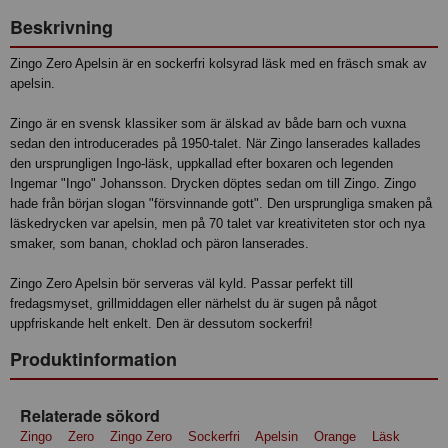
Beskrivning
Zingo Zero Apelsin är en sockerfri kolsyrad läsk med en fräsch smak av
apelsin.
Zingo är en svensk klassiker som är älskad av både barn och vuxna
sedan den introducerades på 1950-talet. När Zingo lanserades kallades
den ursprungligen Ingo-läsk, uppkallad efter boxaren och legenden
Ingemar "Ingo" Johansson. Drycken döptes sedan om till Zingo. Zingo
hade från början slogan "försvinnande gott". Den ursprungliga smaken på
läskedrycken var apelsin, men på 70 talet var kreativiteten stor och nya
smaker, som banan, choklad och päron lanserades.
Zingo Zero Apelsin bör serveras väl kyld. Passar perfekt till
fredagsmyset, grillmiddagen eller närhelst du är sugen på något
uppfriskande helt enkelt. Den är dessutom sockerfri!
Produktinformation
Relaterade sökord
Zingo
Zero
Zingo Zero
Sockerfri
Apelsin
Orange
Läsk