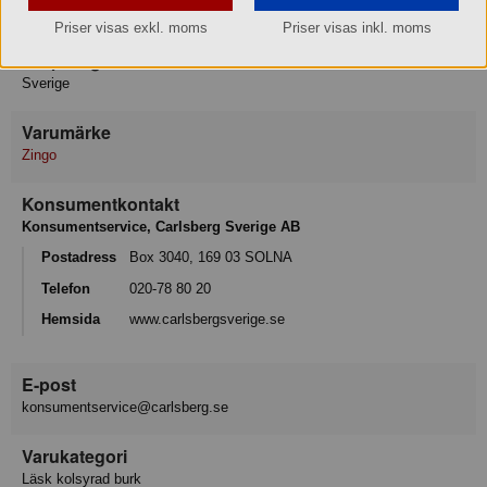
Max-/Mintemperatur: 25/5°C
Priser visas exkl. moms
Priser visas inkl. moms
Ursprungsland
Sverige
Varumärke
Zingo
Konsumentkontakt
Konsumentservice, Carlsberg Sverige AB
Postadress
Box 3040, 169 03 SOLNA
Telefon
020-78 80 20
Hemsida
www.carlsbergsverige.se
E-post
konsumentservice@carlsberg.se
Varukategori
Läsk kolsyrad burk