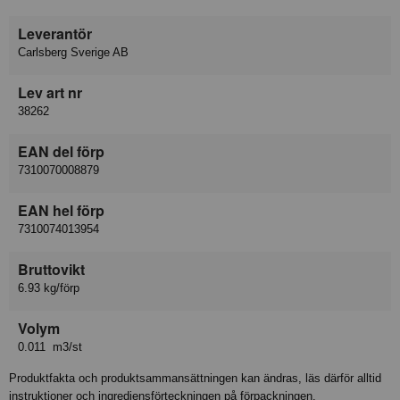
Leverantör
Carlsberg Sverige AB
Lev art nr
38262
EAN del förp
7310070008879
EAN hel förp
7310074013954
Bruttovikt
6.93 kg/förp
Volym
0.011 m3/st
Produktfakta och produktsammansättningen kan ändras, läs därför alltid
instruktioner och ingrediensförteckningen på förpackningen.