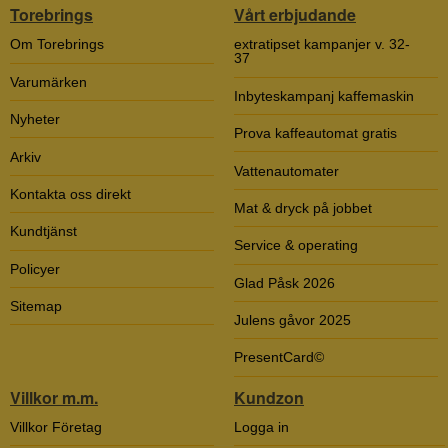
Torebrings
Vårt erbjudande
Om Torebrings
extratipset kampanjer v. 32-
37
Varumärken
Inbyteskampanj kaffemaskin
Nyheter
Prova kaffeautomat gratis
Arkiv
Vattenautomater
Kontakta oss direkt
Mat & dryck på jobbet
Kundtjänst
Service & operating
Policyer
Glad Påsk 2026
Sitemap
Julens gåvor 2025
PresentCard©
Villkor m.m.
Kundzon
Villkor Företag
Logga in