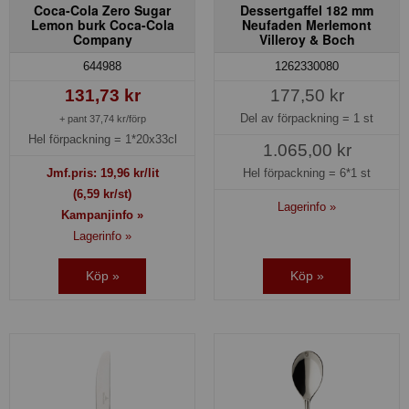
Coca-Cola Zero Sugar
Dessertgaffel 182 mm
Lemon burk Coca-Cola
Neufaden Merlemont
Company
Villeroy & Boch
644988
1262330080
131,73 kr
177,50 kr
Del av förpackning =
1 st
+ pant 37,74 kr/förp
Hel förpackning =
1*20x33cl
1.065,00 kr
Jmf.pris:
19,96
kr/lit
Hel förpackning =
6*1 st
(6,59 kr/st)
Lagerinfo »
Kampanjinfo »
Lagerinfo »
Köp »
Köp »