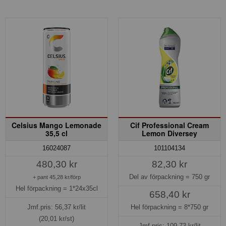
Celsius Mango Lemonade
Cif Professional Cream
35,5 cl
Lemon Diversey
16024087
101104134
480,30 kr
82,30 kr
Del av förpackning =
750 gr
+ pant 45,28 kr/förp
Hel förpackning =
1*24x35cl
658,40 kr
Jmf.pris:
56,37
kr/lit
Hel förpackning =
8*750 gr
(20,01 kr/st)
Jmf.pris:
109,73
kr/lit