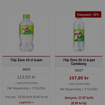
Kampanj! -31%
7Up Zero 33 cl å-pet
7Up Zero 50 cl å-pet
Carlsberg
36925
38107
113,50 kr
107,85 kr
+ pant 22,65 kr/förp
+ pant 22,65 kr/förp
Hel förpackning =
1*12x33cl
Hel förpackning =
1*12x50cl
Jmf.pris:
28,66
kr/lit
(9,46 kr/st)
Jmf.pris:
17,97
kr/lit
Lagerinfo »
(8,99 kr/st)