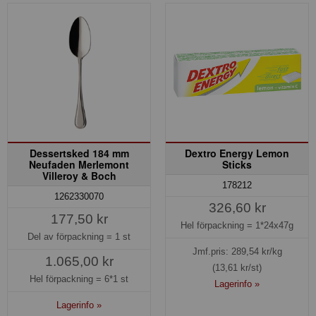
Dessertsked 184 mm
Dextro Energy Lemon
Neufaden Merlemont
Sticks
Villeroy & Boch
178212
1262330070
326,60 kr
177,50 kr
Hel förpackning =
1*24x47g
Del av förpackning =
1 st
Jmf.pris:
289,54
kr/kg
1.065,00 kr
(13,61 kr/st)
Hel förpackning =
6*1 st
Lagerinfo »
Lagerinfo »