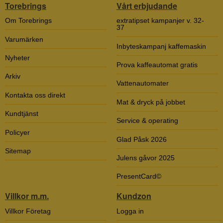
Torebrings
Vårt erbjudande
Om Torebrings
extratipset kampanjer v. 32-
37
Varumärken
Inbyteskampanj kaffemaskin
Nyheter
Prova kaffeautomat gratis
Arkiv
Vattenautomater
Kontakta oss direkt
Mat & dryck på jobbet
Kundtjänst
Service & operating
Policyer
Glad Påsk 2026
Sitemap
Julens gåvor 2025
PresentCard©
Villkor m.m.
Kundzon
Villkor Företag
Logga in