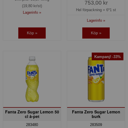
753,00 kr
(19,80 kr/st)
Hel förpackning =
6*1 st
Lagerinfo »
Lagerinfo »
Köp »
Köp »
Kampanj! -33%
Fanta Zero Sugar Lemon 50
Fanta Zero Sugar Lemon
cl å-pet
burk
283480
283509