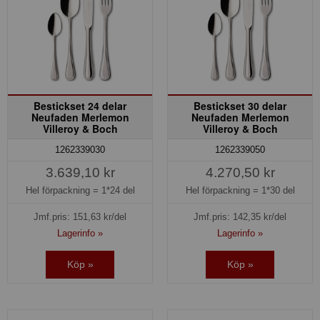
Bestickset 24 delar
Bestickset 30 delar
Neufaden Merlemon
Neufaden Merlemon
Villeroy & Boch
Villeroy & Boch
1262339030
1262339050
3.639,10 kr
4.270,50 kr
Hel förpackning =
1*24 del
Hel förpackning =
1*30 del
Jmf.pris:
151,63
kr/del
Jmf.pris:
142,35
kr/del
Lagerinfo »
Lagerinfo »
Köp »
Köp »