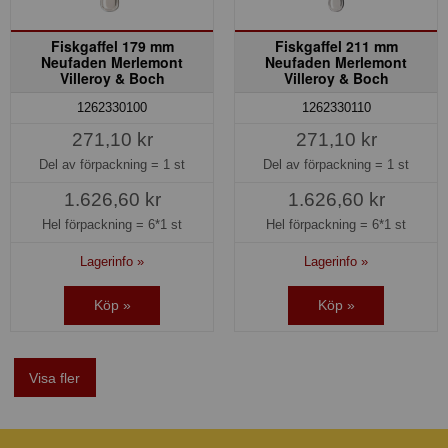
Fiskgaffel 179 mm
Fiskgaffel 211 mm
Neufaden Merlemont
Neufaden Merlemont
Villeroy & Boch
Villeroy & Boch
1262330100
1262330110
271,10 kr
271,10 kr
Del av förpackning =
1 st
Del av förpackning =
1 st
1.626,60 kr
1.626,60 kr
Hel förpackning =
6*1 st
Hel förpackning =
6*1 st
Lagerinfo »
Lagerinfo »
Köp »
Köp »
Visa fler