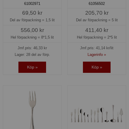
61002971
61056502
69,50 kr
205,70 kr
Del av förpackning =
1,5 lit
Del av förpackning =
5 lit
556,00 kr
411,40 kr
Hel förpackning =
8*1,5 lit
Hel förpackning =
2*5 lit
Jmf.pris:
46,33
kr
Jmf.pris:
41,14
kr/lit
Lager: 28 del av förp.
Lagerinfo »
Köp »
Köp »