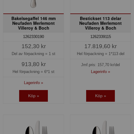
Bakelsegaffel 146 mm
Bestickset 113 delar
Neufaden Merlemont
Neufaden Merlemont
Villeroy & Boch
Villeroy & Boch
1262330190
1262339115
152,30 kr
17.819,60 kr
Del av förpackning =
1 st
Hel förpackning =
1*113 del
913,80 kr
Jmf.pris:
157,70
kr/del
Hel förpackning =
6*1 st
Lagerinfo »
Lagerinfo »
Köp »
Köp »