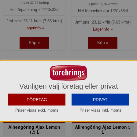
+ pant 37,74 kr/förp
+ pant 37,74 kr/förp
Hel förpackning =
1*20x33cl
Hel förpackning =
1*20x33cl
Jmf.pris:
23,11
kr/lit
(7,63 kr/st)
Jmf.pris:
23,11
kr/lit
(7,63 kr/st)
Lagerinfo »
Lagerinfo »
Köp »
Köp »
Vänligen välj företag eller privat
FÖRETAG
PRIVAT
Priser visas exkl. moms
Priser visas inkl. moms
Allrengöring Ajax Lemon
Allrengöring Ajax Lemon 5
1,5 L
L