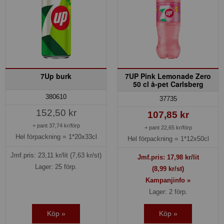
7Up burk
7UP Pink Lemonade Zero
50 cl å-pet Carlsberg
380610
37735
152,50 kr
107,85 kr
+ pant 37,74 kr/förp
+ pant 22,65 kr/förp
Hel förpackning =
1*20x33cl
Hel förpackning =
1*12x50cl
Jmf.pris:
23,11
kr/lit
(7,63 kr/st)
Jmf.pris:
17,98
kr/lit
Lager: 25 förp.
(8,99 kr/st)
Kampanjinfo »
Lager: 2 förp.
Köp »
Köp »