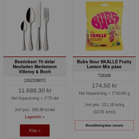
Bestickset 70 delar
Bubs Sour SKALLE Fruity
Neufaden Merlemont
Lemon Mix påse
Villeroy & Boch
718168
1262339072
174,50 kr
11.688,30 kr
Hel förpackning =
1*16x90 g
Hel förpackning =
1*70 del
Jmf.pris:
121,18
kr/kg
Jmf.pris:
166,98
kr/del
(10,91 kr/st)
Lagerinfo »
Beställningsbar senare
Köp »