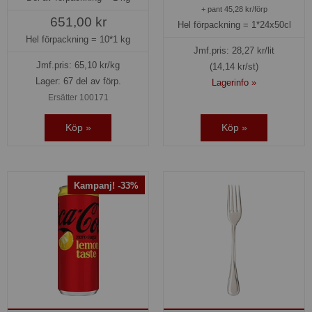
+ pant 45,28 kr/förp
651,00 kr
Hel förpackning =
1*24x50cl
Hel förpackning =
10*1 kg
Jmf.pris:
28,27
kr/lit
Jmf.pris:
65,10
kr/kg
(14,14 kr/st)
Lager: 67 del av förp.
Lagerinfo »
Ersätter 100171
Köp »
Köp »
Kampanj! -33%