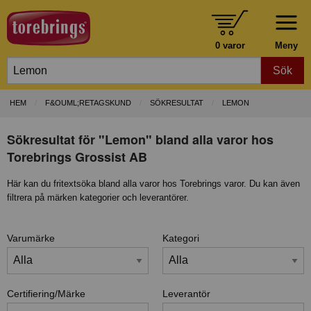
0 varor
Meny
Sök
HEM
F&OUML;RETAGSKUND
SÖKRESULTAT
LEMON
Sökresultat för "Lemon" bland alla varor hos
Torebrings Grossist AB
Här kan du fritextsöka bland alla varor hos Torebrings varor. Du kan även
filtrera på märken kategorier och leverantörer.
Varumärke
Kategori
Certifiering/Märke
Leverantör