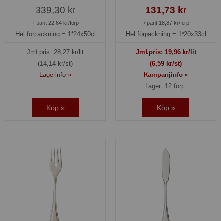
339,30 kr
131,73 kr
+ pant 22,64 kr/förp
+ pant 18,87 kr/förp
Hel förpackning =
1*24x50cl
Hel förpackning =
1*20x33cl
Jmf.pris:
28,27
kr/lit
Jmf.pris:
19,96
kr/lit
(14,14 kr/st)
(6,59 kr/st)
Lagerinfo »
Kampanjinfo »
Lager: 12 förp.
Köp »
Köp »