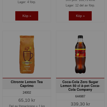
Lager: 4 förp.
Lager: 12 del av förp.
Köp »
Köp »
Citronte Lemon Tea
Coca-Cola Zero Sugar
Caprimo
Lemon 50 cl å-pet Coca-
Cola Company
24002
644987
65,10 kr
339,30 kr
Del av förpackning =
1 kg