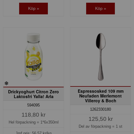
Köp »
Köp »
Espressosked 109 mm
Drickyoghurt Citron Zero
Neufaden Merlemont
Laktosfri Yalla! Arla
Villeroy & Boch
594095
1262330180
118,80 kr
125,50 kr
Hel förpackning =
1*6x350ml
Del av förpackning =
1 st
Jmf.pris:
56,57
kr/kg