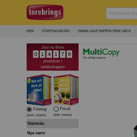
HEM
FÖRETAGSKUND
EMBALLAGE PAPPER PÅSE SÄCK
Just nu finns
0
1
4
1
7
9
produkter i
webbshoppen
Privat
Företag
(inkl. moms)
(exkl. moms)
Startsida
Nya varor