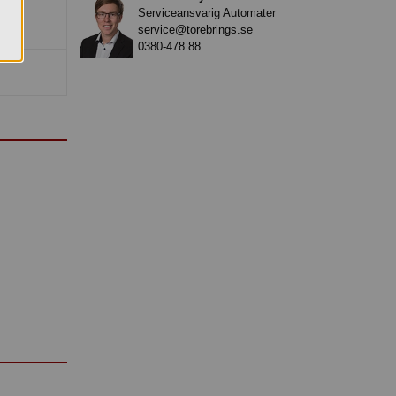
Serviceansvarig Automater
service@torebrings.se
0380-478 88