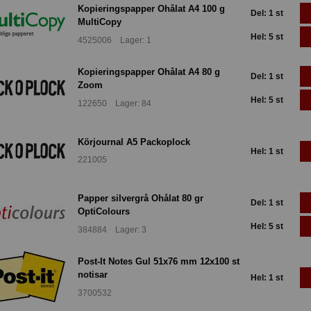
Kopieringspapper Ohålat A4 100 g
Del: 1 st
MultiCopy
Hel: 5 st
4525006 Lager: 1
Kopieringspapper Ohålat A4 80 g
Del: 1 st
Zoom
Hel: 5 st
122650 Lager: 84
Körjournal A5 Packoplock
Hel: 1 st
221005
Papper silvergrå Ohålat 80 gr
Del: 1 st
OptiColours
Hel: 5 st
384884 Lager: 3
Post-It Notes Gul 51x76 mm 12x100 st
notisar
Hel: 1 st
3700532