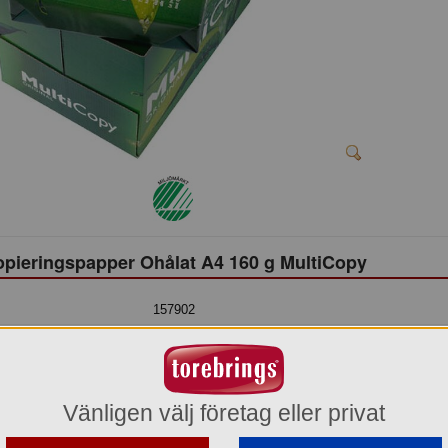
pieringspapper Ohålat A4 160 g MultiCopy
157902
93,70 kr
Del av förpackning =
250 st
468,50 kr
Vänligen välj företag eller privat
Hel förpackning =
5*250 st