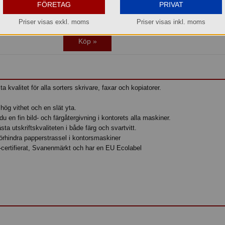
FÖRETAG
PRIVAT
Jmf.pris:
0,37
kr/st
Lager: 6 del av förp.
Priser visas exkl. moms
Priser visas inkl. moms
Köp »
a kvalitet för alla sorters skrivare, faxar och kopiatorer.
hög vithet och en slät yta.
 du en fin bild- och färgåtergivning i kontorets alla maskiner.
sta utskriftskvaliteten i både färg och svartvitt.
örhindra papperstrassel i kontorsmaskiner
certifierat, Svanenmärkt och har en EU Ecolabel