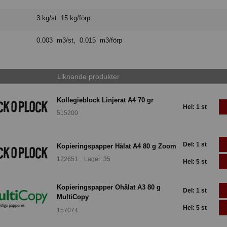
3 kg/st 15 kg/förp
0.003 m3/st, 0.015 m3/förp
Liknande produkter
Kollegieblock Linjerat A4 70 gr
Hel: 1 st
515200
Del: 1 st
Kopieringspapper Hålat A4 80 g Zoom
122651 Lager: 35
Hel: 5 st
Kopieringspapper Ohålat A3 80 g
Del: 1 st
MultiCopy
Hel: 5 st
157074