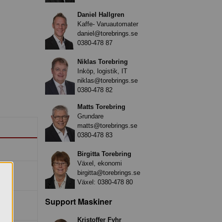
Daniel Hallgren
Kaffe- Varuautomater
daniel@torebrings.se
0380-478 87
Niklas Torebring
Inköp, logistik, IT
niklas@torebrings.se
0380-478 82
Matts Torebring
Grundare
matts@torebrings.se
0380-478 83
Birgitta Torebring
Växel, ekonomi
birgitta@torebrings.se
Växel:
0380-478 80
Support Maskiner
Kristoffer Fyhr