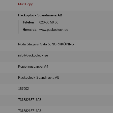
MultiCopy
Packoplock Scandinavia AB
Telefon
020-50 58 50
Hemsida
www.packoplock.se
Röda Stugans Gata 5, NORRKÖPING
info@packoplock.se
Kopieringspapper A4
Packoplock Scandinavia AB
157902
7318826571608
7318821571603