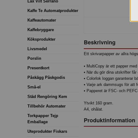
Lax Vilt Serrano
Kaffe Te Automatprodukter
Kaffeautomater
Kaffebryggare
Köksprodukter
Beskrivning
Livsmedel
Ett skrivarpapper av allra högst
Porslin
• MultiCopy är ett papper med 
Presentkort
• När du gör dina utskrifter får
Påskägg Påskgodis
• Colorlok loggan garanterar bä
• Varje ark dammsugs för att f
Små-el
• Papperet är FSC- och PEFC-
Städ Rengöring Kem
Ytvikt 160 gram.
Tillbehör Automater
A4, ohålat.
Torkpapper Tejp
Produktinformation
Emballage
Uteprodukter Fiskars