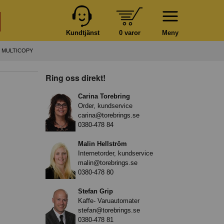
Kundtjänst
0 varor
Meny
G MULTICOPY
Ring oss direkt!
Carina Torebring
Order, kundservice
carina@torebrings.se
0380-478 84
Malin Hellström
Internetorder, kundservice
malin@torebrings.se
0380-478 80
Stefan Grip
Kaffe- Varuautomater
stefan@torebrings.se
0380-478 81