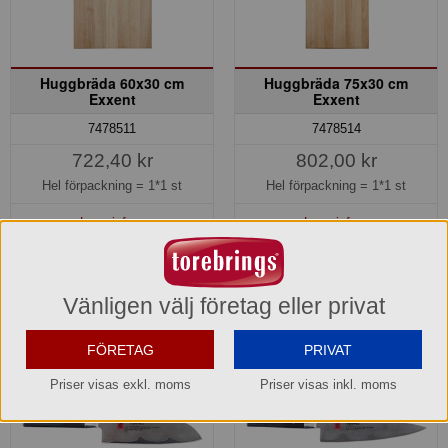
Huggbräda 60x30 cm
Huggbräda 75x30 cm
Exxent
Exxent
7478511
7478514
722,40 kr
802,00 kr
Hel förpackning =
1*1 st
Hel förpackning =
1*1 st
Lagerinfo »
Lagerinfo »
Köp »
Köp »
Vänligen välj företag eller privat
FÖRETAG
PRIVAT
Priser visas exkl. moms
Priser visas inkl. moms