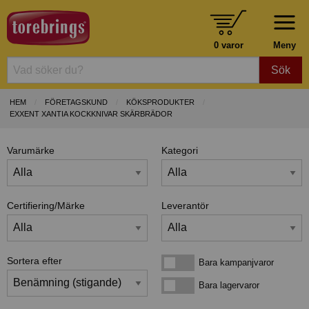
0 varor
Meny
Sök
HEM
FÖRETAGSKUND
KÖKSPRODUKTER
EXXENT XANTIA KOCKKNIVAR SKÄRBRÄDOR
Varumärke
Kategori
Certifiering/Märke
Leverantör
Sortera efter
Bara kampanjvaror
Bara kampanjvaror
Bara lagervaror
Bara lagervaror