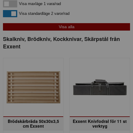
Visa maxläge 1 vara/rad
Visa maxläge 1 vara/rad
Visa standardläge
Visa standardläge 2 varor/rad
Skalkniv, Brödkniv, Kockknivar, Skärpstål från
Exxent
Brödskärbräda 50x30x3,5
Exxent Knivfodral för 11 st
cm Exxent
verktyg