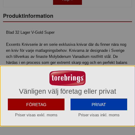
Produktinformation
Blad 32 Lager V-Gold Super
Exxents Knivserie är en serie exklusiva knivar där du finner nära nog
en kniv för varje matlagningsbehov. Knivarna är designade i Sverige
och tillverkas av finaste Molybdenum Vanadium rostfritt stål. De
härdas i en process som ger extremt skarp egg och en perfekt balans
mellan flexibilitet och hårdhet. De är mycket hygieniska och
handtagen passar både stora som små händer. Knivarna diskas för
hand för att hålla skärpa och finish. Använd gärna keramikbrynen eller
finkornig sand när du slipar dem.
Vänligen välj företag eller privat
Exxent ger idag stjärnglans till såväl proffs inom hotell, restaurang och
FÖRETAG
PRIVAT
kockutbildningar som till inspirerade amatörer i hemmaköket.
Priser visas exkl. moms
Priser visas inkl. moms
Mått/storlek: 18 cm