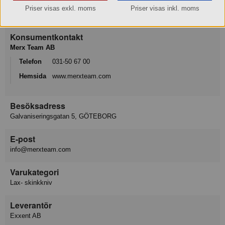
Varumärke
Priser visas exkl. moms
Priser visas inkl. moms
Exxent
Konsumentkontakt
Merx Team AB
Telefon
031-50 67 00
Hemsida
www.merxteam.com
Besöksadress
Galvaniseringsgatan 5, GÖTEBORG
E-post
info@merxteam.com
Varukategori
Lax- skinkkniv
Leverantör
Exxent AB