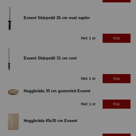
Exxent Skärpstål 26 cm oval saphir
Hel: 1 st
Köp
Exxent Skärpstål 31 cm runt
Hel: 1 st
Köp
Huggbräda 35 cm gummiträ Exxent
Hel: 1 st
Köp
Huggbräda 45x30 cm Exxent