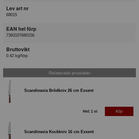
Lev art nr
68015
EAN hel förp
7393107680156
Bruttovikt
0.42 kg/förp
Relaterade produkter
Scandinavia Brödkniv 26 cm Exxent
Hel: 1 st
Köp
Scandinavia Kockkniv 16 cm Exxent