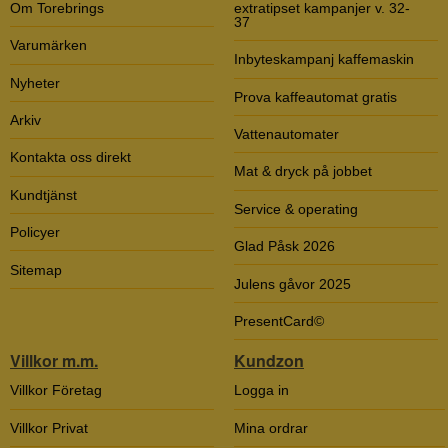
Om Torebrings
extratipset kampanjer v. 32-
37
Varumärken
Inbyteskampanj kaffemaskin
Nyheter
Prova kaffeautomat gratis
Arkiv
Vattenautomater
Kontakta oss direkt
Mat & dryck på jobbet
Kundtjänst
Service & operating
Policyer
Glad Påsk 2026
Sitemap
Julens gåvor 2025
PresentCard©
Villkor m.m.
Kundzon
Villkor Företag
Logga in
Villkor Privat
Mina ordrar