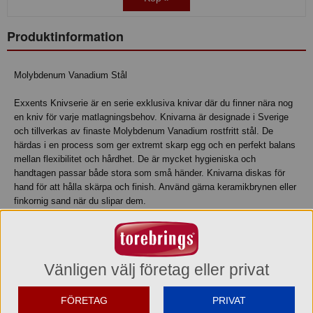
Produktinformation
Molybdenum Vanadium Stål
Exxents Knivserie är en serie exklusiva knivar där du finner nära nog
en kniv för varje matlagningsbehov. Knivarna är designade i Sverige
och tillverkas av finaste Molybdenum Vanadium rostfritt stål. De
härdas i en process som ger extremt skarp egg och en perfekt balans
mellan flexibilitet och hårdhet. De är mycket hygieniska och
handtagen passar både stora som små händer. Knivarna diskas för
hand för att hålla skärpa och finish. Använd gärna keramikbrynen eller
finkornig sand när du slipar dem.
Exxent ger idag stjärnglans till såväl proffs inom hotell, restaurang och
kockutbildningar som till inspirerade amatörer i hemmaköket.
Vänligen välj företag eller privat
Mått/storlek: L 30 cm
FÖRETAG
PRIVAT