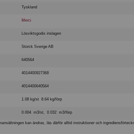
Tyskland
Merci
Lösviktsgodis inslagen
Storck Sverige AB
640564
4014400927368
4014400640564
1.08 kg/st 8.64 kg/förp
0.004 m3/st, 0.032 m3/förp
nsättningen kan ändras, läs därför alltid instruktioner och ingrediensförteck