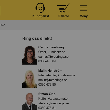
Kundtjänst
0 varor
Meny
ORCK
Ring oss direkt!
Carina Torebring
Order, kundservice
carina@torebrings.se
0380-478 84
Malin Hellström
Internetorder, kundservice
malin@torebrings.se
0380-478 80
Stefan Grip
Kaffe- Varuautomater
stefan@torebrings.se
0380-478 81