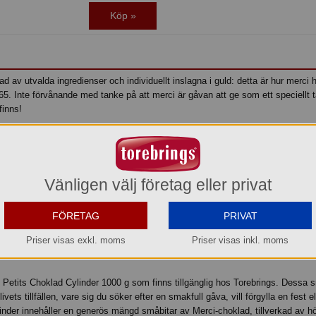
Köp »
ad av utvalda ingredienser och individuellt inslagna i guld: detta är hur merci ha
5. Inte förvånande med tanke på att merci är gåvan att ge som ett speciellt 
finns!
 av ca 167 st med sju utsökta inslagna chokladpraliner á 6 gr med och utan fyll
Vänligen välj företag eller privat
FÖRETAG
PRIVAT
Priser visas exkl. moms
Priser visas inkl. moms
 Petits Choklad Cylinder 1000 g som finns tillgänglig hos Torebrings. Dessa 
 livets tillfällen, vare sig du söker efter en smakfull gåva, vill förgylla en fest 
ylinder innehåller en generös mängd småbitar av Merci-choklad, tillverkad av hö