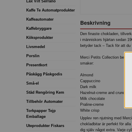
Lax Vilt Serrano
Kaffe Te Automatprodukter
Kaffeautomater
Beskrivning
Kaffebryggare
Den finaste chokladen, tillverk
Köksprodukter
i människors hjärtan sedan 196
betyder tack – Tack för att du 
Livsmedel
Porslin
Merci Petits Collection består
smaker:
Presentkort
Påskägg Påskgodis
Almond
Cappuccino
Små-el
Dark milk
Städ Rengöring Kem
Hazelnut-creme and crunch
Milk chocolate
Tillbehör Automater
Praline-creme
White crisp
Torkpapper Tejp
Emballage
Upplev ren njutning med Merci
chokladbitar är perfekt för alla
Uteprodukter Fiskars
dig själv något extra. Varje c