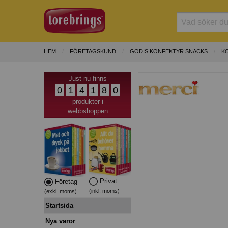
HEM
FÖRETAGSKUND
GODIS KONFEKTYR SNACKS
K
Just nu finns
0
1
4
1
8
0
produkter i
webbshoppen
Privat
Företag
(inkl. moms)
(exkl. moms)
Startsida
Nya varor