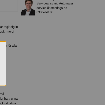
Serviceansvarig Automater
service@torebrings.se
0380-478 88
r tagit sig in
tack. merci
ning för alla
små
eller bara unna
gkvalitativa