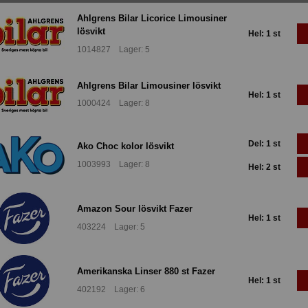
Ahlgrens Bilar Licorice Limousiner
lösvikt
Hel: 1 st
1014827 Lager: 5
Ahlgrens Bilar Limousiner lösvikt
Hel: 1 st
1000424 Lager: 8
Del: 1 st
Ako Choc kolor lösvikt
1003993 Lager: 8
Hel: 2 st
Amazon Sour lösvikt Fazer
Hel: 1 st
403224 Lager: 5
Amerikanska Linser 880 st Fazer
Hel: 1 st
402192 Lager: 6