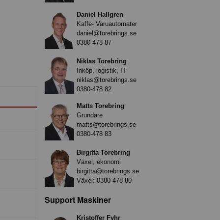
Daniel Hallgren
Kaffe- Varuautomater
daniel@torebrings.se
0380-478 87
Niklas Torebring
Inköp, logistik, IT
niklas@torebrings.se
0380-478 82
Matts Torebring
Grundare
matts@torebrings.se
0380-478 83
Birgitta Torebring
Växel, ekonomi
birgitta@torebrings.se
Växel:
0380-478 80
Support Maskiner
Kristoffer Fyhr