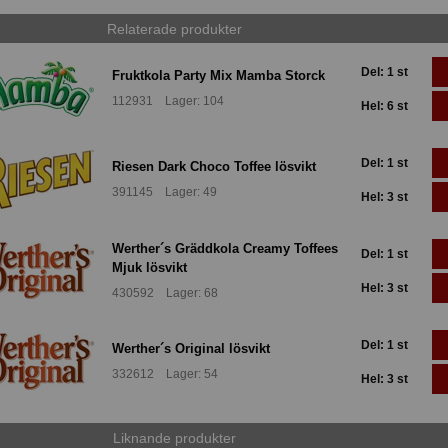
Relaterade produkter
Del: 1 st
Fruktkola Party Mix Mamba Storck
112931 Lager: 104
Hel: 6 st
Del: 1 st
Riesen Dark Choco Toffee lösvikt
391145 Lager: 49
Hel: 3 st
Werther´s Gräddkola Creamy Toffees
Del: 1 st
Mjuk lösvikt
Hel: 3 st
430592 Lager: 68
Del: 1 st
Werther´s Original lösvikt
332612 Lager: 54
Hel: 3 st
Liknande produkter