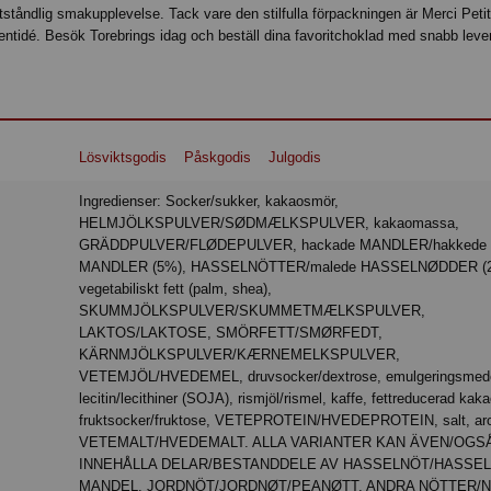
ståndlig smakupplevelse. Tack vare den stilfulla förpackningen är Merci Peti
entidé. Besök Torebrings idag och beställ dina favoritchoklad med snabb leve
Lösviktsgodis
Påskgodis
Julgodis
Ingredienser: Socker/sukker, kakaosmör,
HELMJÖLKSPULVER/SØDMÆLKSPULVER, kakaomassa,
GRÄDDPULVER/FLØDEPULVER, hackade MANDLER/hakkede
MANDLER (5%), HASSELNÖTTER/malede HASSELNØDDER (2
vegetabiliskt fett (palm, shea),
SKUMMJÖLKSPULVER/SKUMMETMÆLKSPULVER,
LAKTOS/LAKTOSE, SMÖRFETT/SMØRFEDT,
KÄRNMJÖLKSPULVER/KÆRNEMELKSPULVER,
VETEMJÖL/HVEDEMEL, druvsocker/dextrose, emulgeringsmede
lecitin/lecithiner (SOJA), rismjöl/rismel, kaffe, fettreducerad kaka
fruktsocker/fruktose, VETEPROTEIN/HVEDEPROTEIN, salt, ar
VETEMALT/HVEDEMALT. ALLA VARIANTER KAN ÄVEN/OGS
INNEHÅLLA DELAR/BESTANDDELE AV HASSELNÖT/HASSE
MANDEL, JORDNÖT/JORDNØT/PEANØTT, ANDRA NÖTTER/