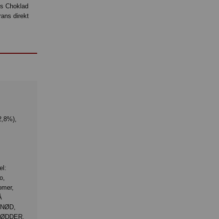
ts Choklad
rans direkt
,8%),
l:
o,
omer,
Å
LNØD,
NØDDER,