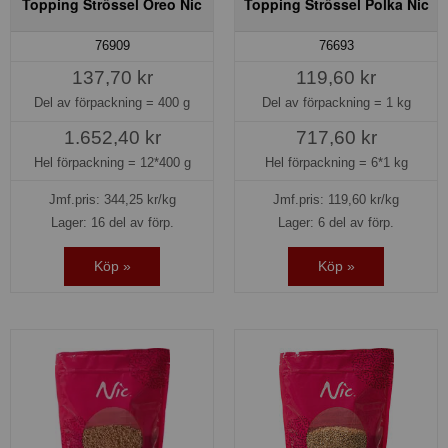
Topping Strössel Oreo Nic
Topping Strössel Polka Nic
76909
76693
137,70 kr
119,60 kr
Del av förpackning =
400 g
Del av förpackning =
1 kg
1.652,40 kr
717,60 kr
Hel förpackning =
12*400 g
Hel förpackning =
6*1 kg
Jmf.pris:
344,25
kr/kg
Jmf.pris:
119,60
kr/kg
Lager: 16 del av förp.
Lager: 6 del av förp.
Köp »
Köp »