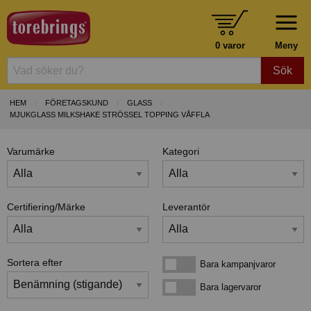
0 varor
Meny
Sök
HEM
FÖRETAGSKUND
GLASS
MJUKGLASS MILKSHAKE STRÖSSEL TOPPING VÅFFLA
Varumärke
Kategori
Certifiering/Märke
Leverantör
Sortera efter
Bara kampanjvaror
Bara kampanjvaror
Bara lagervaror
Bara lagervaror