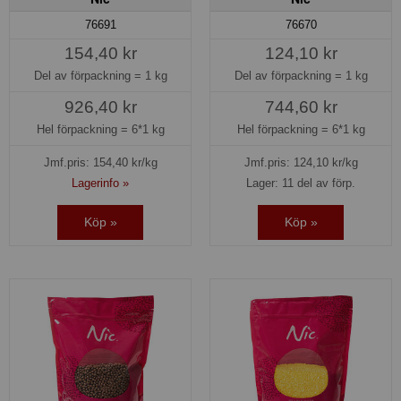
76691
76670
154,40 kr
124,10 kr
Del av förpackning =
1 kg
Del av förpackning =
1 kg
926,40 kr
744,60 kr
Hel förpackning =
6*1 kg
Hel förpackning =
6*1 kg
Jmf.pris:
154,40
kr/kg
Jmf.pris:
124,10
kr/kg
Lagerinfo »
Lager: 11 del av förp.
Köp »
Köp »