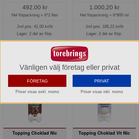
492,00 kr
1.000,20 kr
Hel förpackning =
6*2 liter
Hel förpackning =
6*900 ml
Jmf.pris:
41,00
kr/lit
Jmf.pris:
185,22
kr/lit
Lager: 2 del av förp.
Lager: 2 del av förp.
Köp »
Köp »
Vänligen välj företag eller privat
FÖRETAG
PRIVAT
Priser visas exkl. moms
Priser visas inkl. moms
Topping Choklad Nic
Topping Choklad Vit Nic