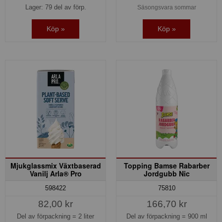
Lager: 79 del av förp.
Säsongsvara sommar
Köp »
Köp »
Mjukglassmix Växtbaserad
Topping Bamse Rabarber
Vanilj Arla® Pro
Jordgubb Nic
598422
75810
82,00 kr
166,70 kr
Del av förpackning =
2 liter
Del av förpackning =
900 ml