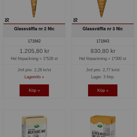
Glassvåffla nr 2 Nic
Glassvåffla nr 3 Nic
171842
171843
1.205,80 kr
830,80 kr
Hel förpackning =
1*528 st
Hel förpackning =
1*300 st
Jmf.pris:
2,28
kr/st
Jmf.pris:
2,77
kr/st
Lagerinfo »
Lager: 3 förp.
Köp »
Köp »