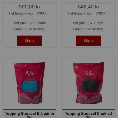
900,00 kr
848,40 kr
Hel förpackning =
6*900 ml
Hel förpackning =
6*900 ml
Jmf.pris:
166,67
kr/lit
Jmf.pris:
157,11
kr/lit
Lager: 1 del av förp.
Lager: 6 del av förp.
Köp »
Köp »
Topping Strössel Blå pärlor
Topping Strössel Choklad
Nic
Nic