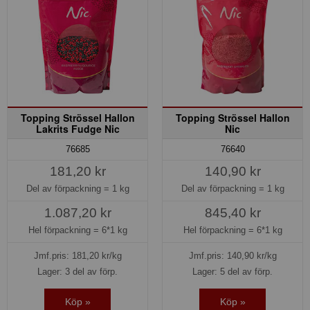
Topping Strössel Hallon
Topping Strössel Hallon
Lakrits Fudge Nic
Nic
76685
76640
181,20 kr
140,90 kr
Del av förpackning =
1 kg
Del av förpackning =
1 kg
1.087,20 kr
845,40 kr
Hel förpackning =
6*1 kg
Hel förpackning =
6*1 kg
Jmf.pris:
181,20
kr/kg
Jmf.pris:
140,90
kr/kg
Lager: 3 del av förp.
Lager: 5 del av förp.
Köp »
Köp »