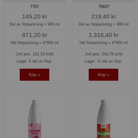
7757
75837
145,20 kr
219,40 kr
Del av förpackning =
900 ml
Del av förpackning =
900 ml
871,20 kr
1.316,40 kr
Hel förpackning =
6*900 ml
Hel förpackning =
6*900 ml
Jmf.pris:
161,33
kr/lit
Jmf.pris:
243,78
kr/lit
Lager: 6 del av förp.
Lager: 11 del av förp.
Köp »
Köp »