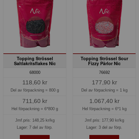
Topping Strössel
Topping Strössel Sour
Saltlakritsflakes Nic
Fizzy Pärlor Nic
68000
76692
118,60 kr
177,90 kr
Del av förpackning =
800 g
Del av förpackning =
1 kg
711,60 kr
1.067,40 kr
Hel förpackning =
6*800 g
Hel förpackning =
6*1 kg
Jmf.pris:
148,25
kr/kg
Jmf.pris:
177,90
kr/kg
Lager: 7 del av förp.
Lager: 3 del av förp.