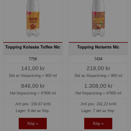
Topping Kolasås Toffee Nic
Topping Noisette Nic
7758
7434
141,00 kr
218,00 kr
Del av förpackning =
900 ml
Del av förpackning =
900 ml
846,00 kr
1.308,00 kr
Hel förpackning =
6*900 ml
Hel förpackning =
6*900 ml
Jmf.pris:
156,67
kr/lit
Jmf.pris:
242,22
kr/lit
Lager: 9 del av förp.
Lager: 7 del av förp.
Köp »
Köp »