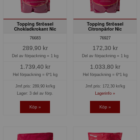
Topping Strössel
Topping Strössel
Chokladkrokant Nic
Citronpärlor Nic
76683
76927
289,90 kr
172,30 kr
Del av förpackning =
1 kg
Del av förpackning =
1 kg
1.739,40 kr
1.033,80 kr
Hel förpackning =
6*1 kg
Hel förpackning =
6*1 kg
Jmf.pris:
289,90
kr/kg
Jmf.pris:
172,30
kr/kg
Lager: 3 del av förp.
Lagerinfo »
Köp »
Köp »