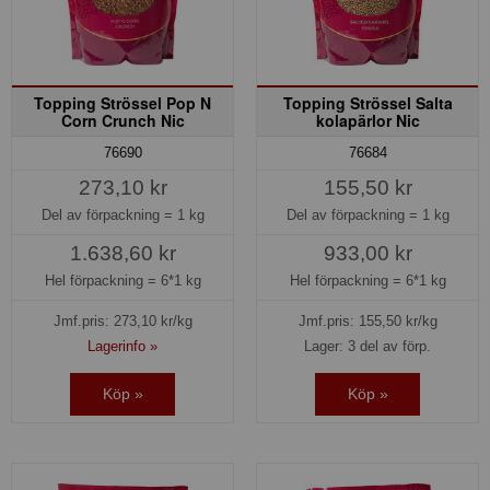
Topping Strössel Pop N
Topping Strössel Salta
Corn Crunch Nic
kolapärlor Nic
76690
76684
273,10 kr
155,50 kr
Del av förpackning =
1 kg
Del av förpackning =
1 kg
1.638,60 kr
933,00 kr
Hel förpackning =
6*1 kg
Hel förpackning =
6*1 kg
Jmf.pris:
273,10
kr/kg
Jmf.pris:
155,50
kr/kg
Lagerinfo »
Lager: 3 del av förp.
Köp »
Köp »