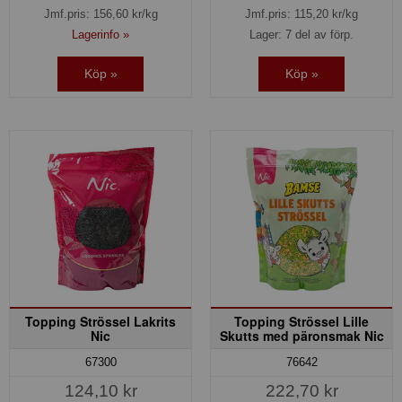
Jmf.pris:
156,60
kr/kg
Jmf.pris:
115,20
kr/kg
Lagerinfo »
Lager: 7 del av förp.
Köp »
Köp »
Topping Strössel Lakrits
Topping Strössel Lille
Nic
Skutts med päronsmak Nic
67300
76642
124,10 kr
222,70 kr