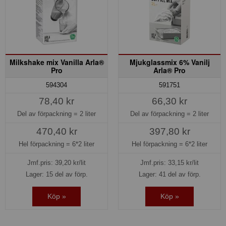
Milkshake mix Vanilla Arla®
Mjukglassmix 6% Vanilj
Pro
Arla® Pro
594304
591751
78,40 kr
66,30 kr
Del av förpackning =
2 liter
Del av förpackning =
2 liter
470,40 kr
397,80 kr
Hel förpackning =
6*2 liter
Hel förpackning =
6*2 liter
Jmf.pris:
39,20
kr/lit
Jmf.pris:
33,15
kr/lit
Lager: 15 del av förp.
Lager: 41 del av förp.
Köp »
Köp »