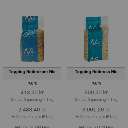
Topping Nötkrokant Nic
Topping Nötkross Nic
76878
76879
413,90 kr
500,20 kr
Del av förpackning =
1 kg
Del av förpackning =
1 kg
2.483,40 kr
3.001,20 kr
Hel förpackning =
6*1 kg
Hel förpackning =
6*1 kg
Jmf.pris:
413,90
kr/kg
Jmf.pris:
500,20
kr/kg