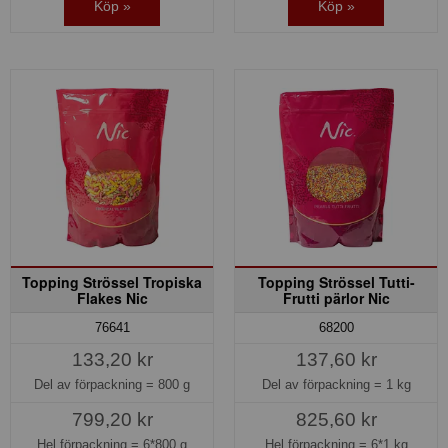
Köp »
Köp »
Topping Strössel Tropiska
Topping Strössel Tutti-
Flakes Nic
Frutti pärlor Nic
76641
68200
133,20 kr
137,60 kr
Del av förpackning =
800 g
Del av förpackning =
1 kg
799,20 kr
825,60 kr
Hel förpackning =
6*800 g
Hel förpackning =
6*1 kg