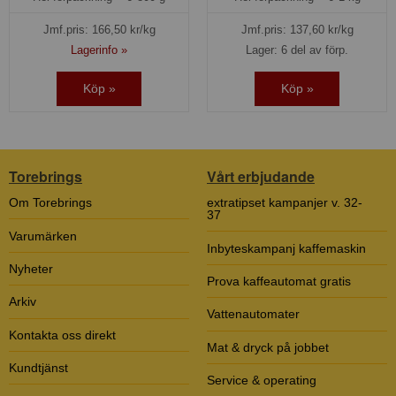
Jmf.pris:
166,50
kr/kg
Jmf.pris:
137,60
kr/kg
Lagerinfo »
Lager: 6 del av förp.
Köp »
Köp »
Torebrings
Vårt erbjudande
Om Torebrings
extratipset kampanjer v. 32-
37
Varumärken
Inbyteskampanj kaffemaskin
Nyheter
Prova kaffeautomat gratis
Arkiv
Vattenautomater
Kontakta oss direkt
Mat & dryck på jobbet
Kundtjänst
Service & operating