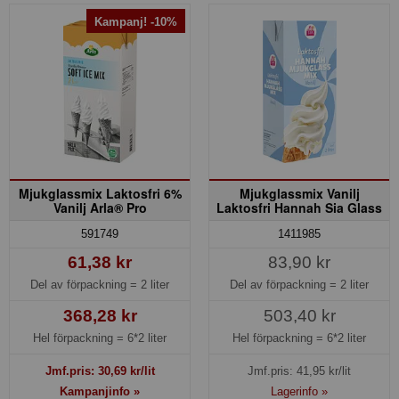
Kampanj! -10%
Mjukglassmix Laktosfri 6%
Mjukglassmix Vanilj
Vanilj Arla® Pro
Laktosfri Hannah Sia Glass
591749
1411985
61,38 kr
83,90 kr
Del av förpackning =
2 liter
Del av förpackning =
2 liter
368,28 kr
503,40 kr
Hel förpackning =
6*2 liter
Hel förpackning =
6*2 liter
Jmf.pris:
30,69
kr/lit
Jmf.pris:
41,95
kr/lit
Kampanjinfo »
Lagerinfo »