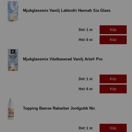
Mjukglassmix Vanilj Laktosfri Hannah Sia Glass
Del: 1 st
Köp
Hel: 6 st
Köp
Mjukglassmix Växtbaserad Vanilj Arla® Pro
Del: 1 st
Köp
Hel: 6 st
Köp
Topping Bamse Rabarber Jordgubb Nic
Del: 1 st
Köp