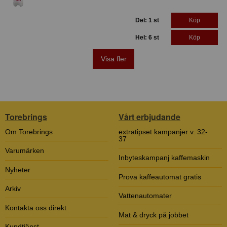
Del: 1 st
Köp
Hel: 6 st
Köp
Visa fler
Torebrings
Vårt erbjudande
Om Torebrings
extratipset kampanjer v. 32-
37
Varumärken
Inbyteskampanj kaffemaskin
Nyheter
Prova kaffeautomat gratis
Arkiv
Vattenautomater
Kontakta oss direkt
Mat & dryck på jobbet
Kundtjänst