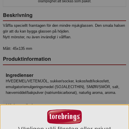
olämplighet att skickas som paket.
Beskrivning
Våffla speciellt framtagen för den mindre mjukglassen. Den smala halsen
gör att du kan bygga glassen på höjden.
Nytt mönster, nu även invändigt i våfflan.
Mått: 45x135 mm
Produktinformation
Ingredienser
HVEDEMEL/VETEMJÖL, sukker/socker, kokosfedt/kokosfett,
emulgator/emulgeringsmedel (SOJALECITHIN), SMØR/SMÖR, salt,
hævemiddel/bakpulver (natriumbicarbonat), naturlig aroma, aroma.
Näringsvärde
Tillagningsstatus: Ej tillagad
Basmängdeklaration: 100
Energi 1810 kJ
Energi 430 kcal