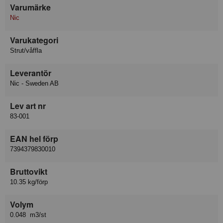
Varumärke
Nic
Varukategori
Strut/våffla
Leverantör
Nic - Sweden AB
Lev art nr
83-001
EAN hel förp
7394379830010
Bruttovikt
10.35 kg/förp
Volym
0.048 m3/st