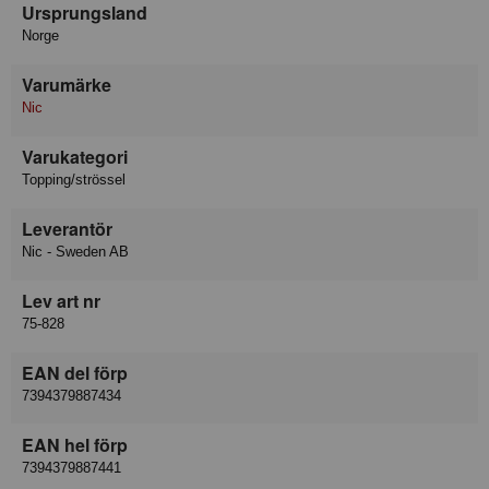
Ursprungsland
Norge
Varumärke
Nic
Varukategori
Topping/strössel
Leverantör
Nic - Sweden AB
Lev art nr
75-828
EAN del förp
7394379887434
EAN hel förp
7394379887441