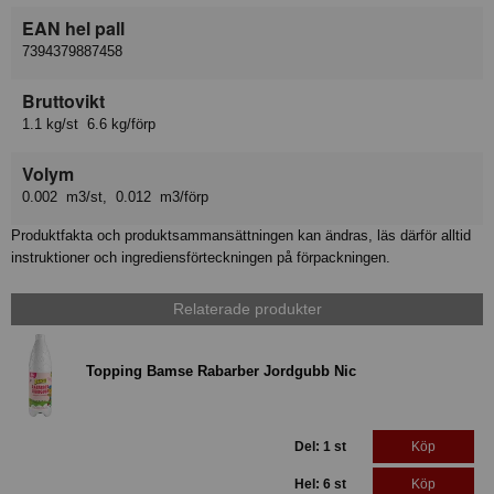
EAN hel pall
7394379887458
Bruttovikt
1.1 kg/st 6.6 kg/förp
Volym
0.002 m3/st, 0.012 m3/förp
Produktfakta och produktsammansättningen kan ändras, läs därför alltid
instruktioner och ingrediensförteckningen på förpackningen.
Relaterade produkter
Topping Bamse Rabarber Jordgubb Nic
Del: 1 st
Köp
Hel: 6 st
Köp