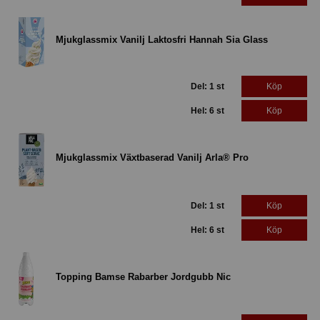
Mjukglassmix Vanilj Laktosfri Hannah Sia Glass
Del: 1 st
Köp
Hel: 6 st
Köp
Mjukglassmix Växtbaserad Vanilj Arla® Pro
Del: 1 st
Köp
Hel: 6 st
Köp
Topping Bamse Rabarber Jordgubb Nic