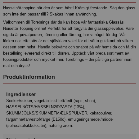
Hasselnöt-topping när den är som bäst! Krämigt frestande. Säg den glass
som inte den passar till!? Skakas innan användning.
Välkommen till Torebrings där du kan köpa vår fantastiska Glassås
Noisette Topping online! Perfekt för att förgylla din glassupplevelse. Vare
sig du är privatperson, förening eller företag, har vi något för dig. Vår
läckra noisette-sås är det självklara valet för att sätta guldkant på vilken
dessert som helst. Handla bekvämt och snabbt på vår hemsida och få din
beställning levererad direkt till dörren. Upptäck vårt breda sortiment av
toppingprodukter och mycket mer. Torebrings – din pålitliga partner inom
mat och dryck!
Produktinformation
Ingredienser
Socker/sukker, vegetabiliskt fett/fedt (raps, shea),
HASSELNÖTS/HASSELNØDPASTA (13%),
SKUMMJÖLKS/SKUMMETMÆLKSPULVER, kakaopulver,
färgämne/farvestof/farge (E150c), emulgeringsmedel/middel
(solros/solsikkelecitin), naturlig arom.