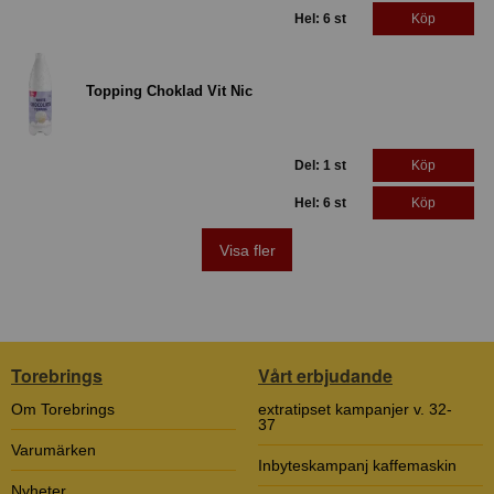
Hel: 6 st
Köp
Topping Choklad Vit Nic
Del: 1 st
Köp
Hel: 6 st
Köp
Visa fler
Torebrings
Vårt erbjudande
Om Torebrings
extratipset kampanjer v. 32-
37
Varumärken
Inbyteskampanj kaffemaskin
Nyheter