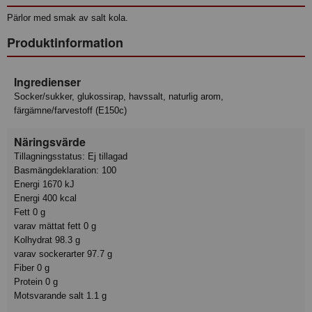
Pärlor med smak av salt kola.
Produktinformation
Ingredienser
Socker/sukker, glukossirap, havssalt, naturlig arom,
färgämne/farvestoff (E150c)
Näringsvärde
Tillagningsstatus: Ej tillagad
Basmängdeklaration: 100
Energi 1670 kJ
Energi 400 kcal
Fett 0 g
varav mättat fett 0 g
Kolhydrat 98.3 g
varav sockerarter 97.7 g
Fiber 0 g
Protein 0 g
Motsvarande salt 1.1 g