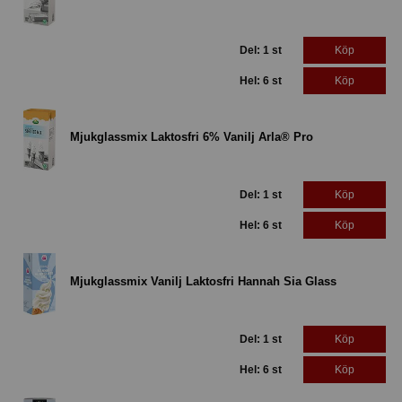
Del: 1 st
Köp
Hel: 6 st
Köp
Mjukglassmix Laktosfri 6% Vanilj Arla® Pro
Del: 1 st
Köp
Hel: 6 st
Köp
Mjukglassmix Vanilj Laktosfri Hannah Sia Glass
Del: 1 st
Köp
Hel: 6 st
Köp