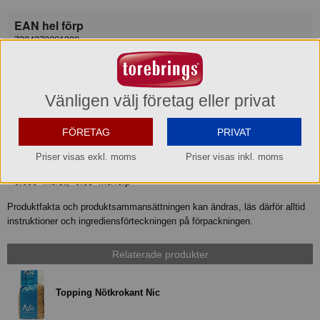
EAN hel förp
7394379881098
EAN hel pall
7394379881104
Vänligen välj företag eller privat
Bruttovikt
FÖRETAG
PRIVAT
1.02 kg/st 6.12 kg/förp
Priser visas exkl. moms
Priser visas inkl. moms
Volym
0.005 m3/st, 0.03 m3/förp
Produktfakta och produktsammansättningen kan ändras, läs därför alltid
instruktioner och ingrediensförteckningen på förpackningen.
Relaterade produkter
Topping Nötkrokant Nic