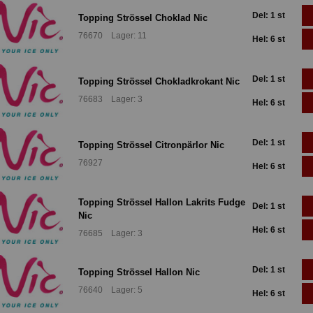
Del: 1 st
Topping Strössel Choklad Nic
76670 Lager: 11
Hel: 6 st
Del: 1 st
Topping Strössel Chokladkrokant Nic
76683 Lager: 3
Hel: 6 st
Del: 1 st
Topping Strössel Citronpärlor Nic
76927
Hel: 6 st
Topping Strössel Hallon Lakrits Fudge
Del: 1 st
Nic
Hel: 6 st
76685 Lager: 3
Del: 1 st
Topping Strössel Hallon Nic
76640 Lager: 5
Hel: 6 st