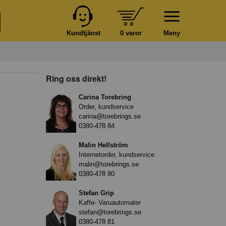
Kundtjänst
0 varor
Meny
Ring oss direkt!
Carina Torebring
Order, kundservice
carina@torebrings.se
0380-478 84
Malin Hellström
Internetorder, kundservice
malin@torebrings.se
0380-478 80
Stefan Grip
Kaffe- Varuautomater
stefan@torebrings.se
0380-478 81