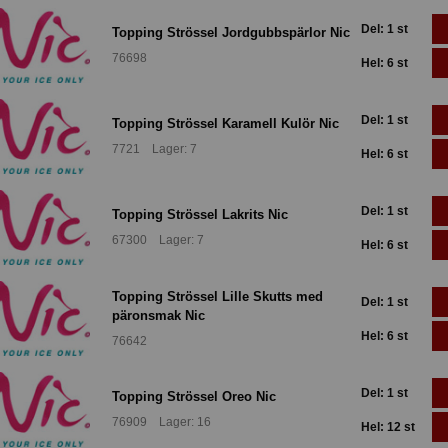
Del: 1 st
Topping Strössel Jordgubbspärlor Nic
76698
Hel: 6 st
Del: 1 st
Topping Strössel Karamell Kulör Nic
7721 Lager: 7
Hel: 6 st
Del: 1 st
Topping Strössel Lakrits Nic
67300 Lager: 7
Hel: 6 st
Topping Strössel Lille Skutts med
Del: 1 st
päronsmak Nic
Hel: 6 st
76642
Del: 1 st
Topping Strössel Oreo Nic
76909 Lager: 16
Hel: 12 st