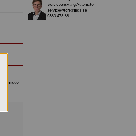
Serviceansvarig Automater
service@torebrings.se
0380-478 88
lingsmiddel