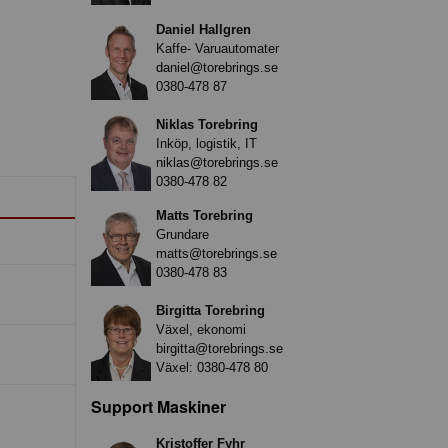
Daniel Hallgren
Kaffe- Varuautomater
daniel@torebrings.se
0380-478 87
Niklas Torebring
Inköp, logistik, IT
niklas@torebrings.se
0380-478 82
Matts Torebring
Grundare
matts@torebrings.se
0380-478 83
Birgitta Torebring
Växel, ekonomi
birgitta@torebrings.se
Växel:
0380-478 80
Support Maskiner
Kristoffer Fyhr