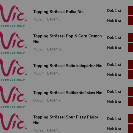
Del: 1 st
Topping Strössel Polka Nic
76693 Lager: 6
Hel: 6 st
Topping Strössel Pop N Corn Crunch
Del: 1 st
Nic
Hel: 6 st
76690 Lager: -1
Del: 1 st
Topping Strössel Salta kolapärlor Nic
76684 Lager: 3
Hel: 6 st
Del: 1 st
Topping Strössel Saltlakritsflakes Nic
68000 Lager: 7
Hel: 6 st
Topping Strössel Sour Fizzy Pärlor
Del: 1 st
Nic
Hel: 6 st
76692 Lager: 3