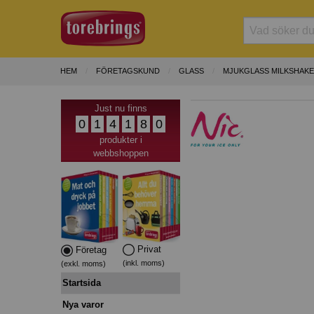
HEM
FÖRETAGSKUND
GLASS
MJUKGLASS MILKSHAKE
Just nu finns
0
1
4
1
8
0
produkter i
webbshoppen
Privat
Företag
(inkl. moms)
(exkl. moms)
Startsida
Nya varor