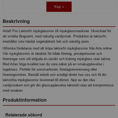
Köp »
Beskrivning
Arla® Pro Laktosfri mjukglassmix till mjukglassmaskiner. Utvecklad för
att smälta långsamt, med naturlig vaniljsmak. Produkten är laktosfri,
innehåller icke härdat vegetabiliskt fett och naturlig arom.
Utforska fördelarna med att köpa laktosfri mjukglassmix från Arla online.
Vår mjukglassmix är idealisk för både företag, privatpersoner och
föreningar som vill erbjuda en utsökt och krämig mjukglass utan laktos.
Med Arlas höga kvalitet kan du vara säker på en smakupplevelse i
toppklass. Perfekt för sommarfester, företagsevenemang eller
föreningsmöten. Beställ enkelt och smidigt direkt hos oss och få din
laktosfria mjukglassmix levererad till dörren. Njut av den rika
vaniljsmaken och gör din glassupplevelse laktosfri utan att kompromissa
med smaken.
Produktinformation
Relaterade sökord