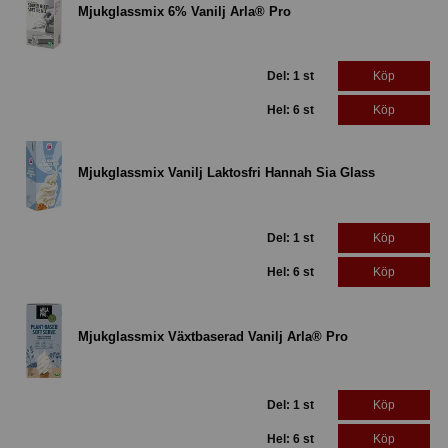
Mjukglassmix 6% Vanilj Arla® Pro
Del: 1 st
Köp
Hel: 6 st
Köp
Mjukglassmix Vanilj Laktosfri Hannah Sia Glass
Del: 1 st
Köp
Hel: 6 st
Köp
Mjukglassmix Växtbaserad Vanilj Arla® Pro
Del: 1 st
Köp
Hel: 6 st
Köp