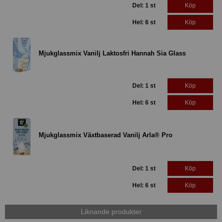
Del: 1 st
Köp
Hel: 6 st
Köp
Mjukglassmix Vanilj Laktosfri Hannah Sia Glass
Del: 1 st
Köp
Hel: 6 st
Köp
Mjukglassmix Växtbaserad Vanilj Arla® Pro
Del: 1 st
Köp
Hel: 6 st
Köp
Liknande produkter