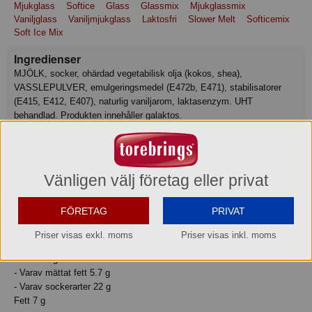
Mjukglass
Softice
Glass
Glassmix
Mjukglassmix
Vaniljglass
Vaniljmjukglass
Laktosfri
Slower Melt
Softicemix
Soft Ice Mix
Ingredienser
MJÖLK, socker, ohärdad vegetabilisk olja (kokos, shea),
VASSLEPULVER, emulgeringsmedel (E472b, E471), stabilisatorer
(E415, E412, E407), naturlig vaniljarom, laktasenzym. UHT
behandlad. Produkten innehåller galaktos.
Näringsvärde
Basmängdsdeklaration: 100 Milliliter
Vänligen välj företag eller privat
Näringsvärden:
Energi 690 kJ
FÖRETAG
PRIVAT
Energi 165 kcal
Protein 3.7 g
Priser visas exkl. moms
Priser visas inkl. moms
Kolhydrat 22 g
Salt 0.23 g
- Varav mättat fett 5.7 g
- Varav sockerarter 22 g
Fett 7 g