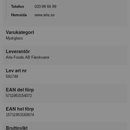
Telefon
020-99 66 99
Hemsida
www.arla.se
Varukategori
Mjukglass
Leverantör
Arla Foods AB Färskvaror
Lev art nr
591749
EAN del förp
5711953154072
EAN hel förp
15711953160674
Bruttovikt