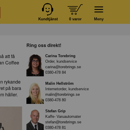
Kundtjänst
0 varor
Meny
Ring oss direkt!
å att få
Carina Torebring
an Coffee
Order, kundservice
carina@torebrings.se
0380-478 84
 en rykande
Malin Hellström
ret på bara
Internetorder, kundservice
m håller.
malin@torebrings.se
0380-478 80
Stefan Grip
Kaffe- Varuautomater
stefan@torebrings.se
0380-478 81