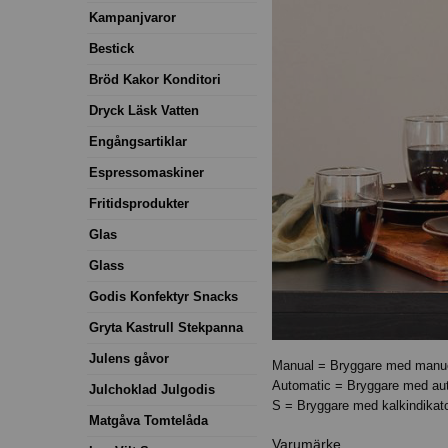
Kampanjvaror
Bestick
Bröd Kakor Konditori
Dryck Läsk Vatten
Engångsartiklar
Espressomaskiner
Fritidsprodukter
Glas
Glass
Godis Konfektyr Snacks
Gryta Kastrull Stekpanna
Julens gåvor
Manual = Bryggare med manuel
Automatic = Bryggare med aut
Julchoklad Julgodis
S = Bryggare med kalkindikato
Matgåva Tomtelåda
Varumärke