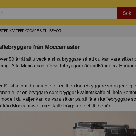
Sök
TER KAFFEBRYGGARE & TILLBEHÖR
kaffebryggare från Moccamaster
r 50 år åt att utveckla sina bryggare så att du kan vara säker p
je gång. Alla Moccamasters kaffebryggare är godkända av Europe
för alla, om du är ute efter en liten kaffebryggare som ger dig
nen eller en bryggare som brygger kvalitetskaffe till hela konto
 modell du väljer kan du vara säker på att få en kaffebryggare so
är från Moccamaster med kaffebryggare och tillbehör.