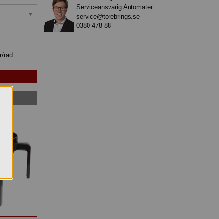
Serviceansvarig Automater
service@torebrings.se
0380-478 88
r/rad