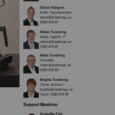
Daniel Hallgren
Kaffe- Varuautomater
daniel@torebrings.se
0380-478 87
Niklas Torebring
Inköp, logistik, IT
niklas@torebrings.se
0380-478 82
Matts Torebring
Grundare
matts@torebrings.se
0380-478 83
Birgitta Torebring
Växel, ekonomi
birgitta@torebrings.se
Växel:
0380-478 80
Support Maskiner
Kristoffer Fyhr