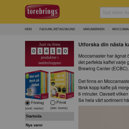
HEM
F&OUML;RETAGSKUND
VARUMÄRKEN
MOCCAMAS
Utforska din nästa 
Just nu finns
0
1
4
1
8
0
Moccamaster har ägnat öve
produkter i
det perfekta kaffet var
webbshoppen
Brewing Center (ECBC).
Det finns en Moccamaster 
färsk kopp kaffe på morgo
6 minuter. Oavsett vilken
Se hela vårt sortiment h
Privat
Företag
(inkl. moms)
(exkl. moms)
Startsida
Nya varor