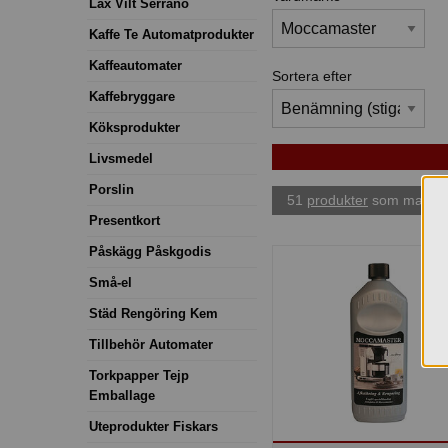
Lax Vilt Serrano
Kaffe Te Automatprodukter
Kaffeautomater
Sortera efter
Kaffebryggare
Köksprodukter
Livsmedel
Porslin
51
produkter
som matchar
Presentkort
Påskägg Påskgodis
Små-el
Städ Rengöring Kem
Tillbehör Automater
Torkpapper Tejp
Emballage
Uteprodukter Fiskars