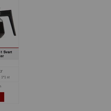
1 Svart
er
kr
=
1*1 st
p.