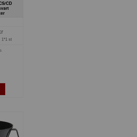
GCS/CD
vart
er
kr
=
1*1 st
p.