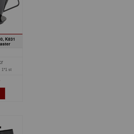
40, K831
aster
kr
=
1*1 st
»