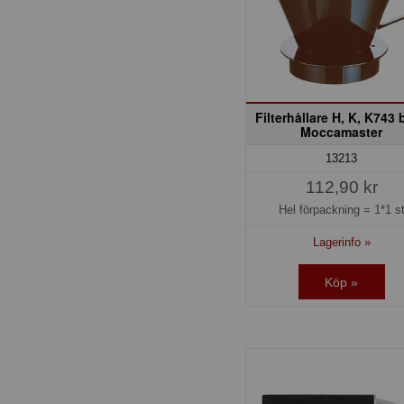
Filterhållare H, K, K743 
Moccamaster
13213
112,90 kr
Hel förpackning =
1*1 s
Lagerinfo »
Köp »