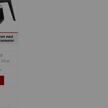
vart med
camaster
kr
=
1*1 st
p.