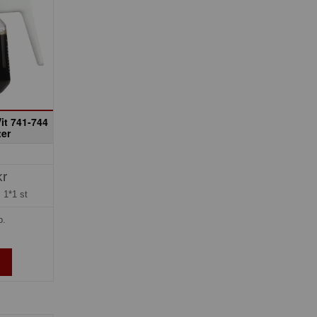
it 741-744
er
kr
=
1*1 st
p.