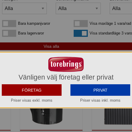
Bara kampanjvaror
Visa maxläge 1 vara/rad
Bara kampanjvaror
Visa maxläge 1 vara/rad
Bara lagervaror
Visa standardläge
Bara lagervaror
Visa standardläge 3 varo
 din sökning:
Vänligen välj företag eller privat
FÖRETAG
PRIVAT
Priser visas exkl. moms
Priser visas inkl. moms