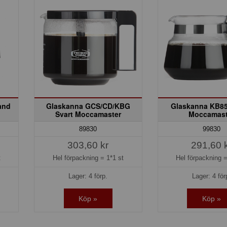
and
Glaskanna GCS/CD/KBG
Glaskanna KB85
Svart Moccamaster
Moccamast
89830
99830
303,60 kr
291,60 
t
Hel förpackning =
1*1 st
Hel förpackning 
Lager: 4 förp.
Lager: 4 för
Köp »
Köp »