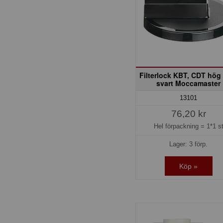
Filterlock KBT, CDT hög
svart Moccamaster
13101
76,20 kr
Hel förpackning =
1*1 s
Lager: 3 förp.
Köp »