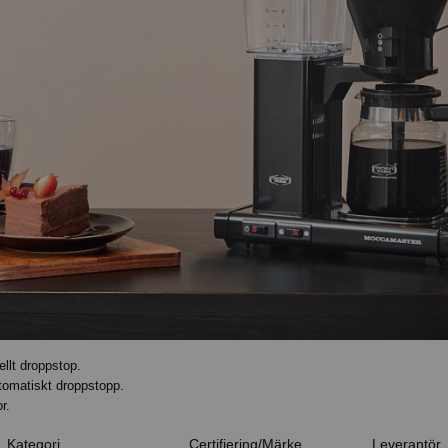
lt droppstop.
omatiskt droppstopp.
r.
Kategori
Certifiering/Märke
Leverantör