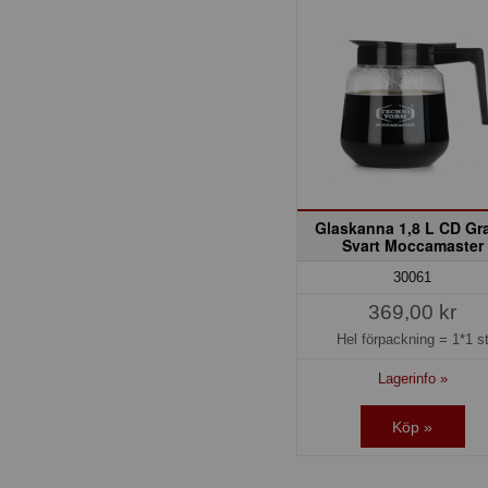
Glaskanna 1,8 L CD Gr
Svart Moccamaster
30061
369,00 kr
Hel förpackning =
1*1 s
Lagerinfo »
Köp »