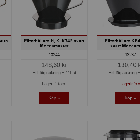
brun
Filterhållare H, K, K743 svart
Filterhållare KB
Moccamaster
svart Moccam
13244
13237
148,60 kr
130,40 
t
Hel förpackning =
1*1 st
Hel förpackning 
Lager: 1 förp.
Lagerinfo 
Köp »
Köp »