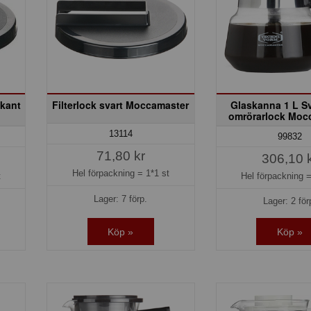
 kant
Filterlock svart Moccamaster
Glaskanna 1 L S
omrörarlock Moc
13114
99832
71,80 kr
306,10 
Hel förpackning =
1*1 st
t
Hel förpackning 
Lager: 7 förp.
Lager: 2 för
Köp »
Köp »