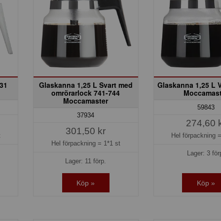
831
Glaskanna 1,25 L Svart med
Glaskanna 1,25 L V
omrörarlock 741-744
Moccamast
Moccamaster
59843
37934
274,60 
301,50 kr
t
Hel förpackning 
Hel förpackning =
1*1 st
Lager: 3 för
Lager: 11 förp.
Köp »
Köp »