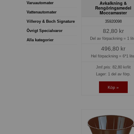
Avkalkning &
Varuautomater
Rengöringsmedel
Moccamaster
Vattenautomater
35920098
Villeroy & Boch Signature
82,80 kr
Övrigt Specialvaror
Del av förpackning =
1 lit
Alla kategorier
496,80 kr
Hel förpackning =
6*1 lit
Jmf.pris:
82,80
kr/lit
Lager: 1 del av förp.
Köp »