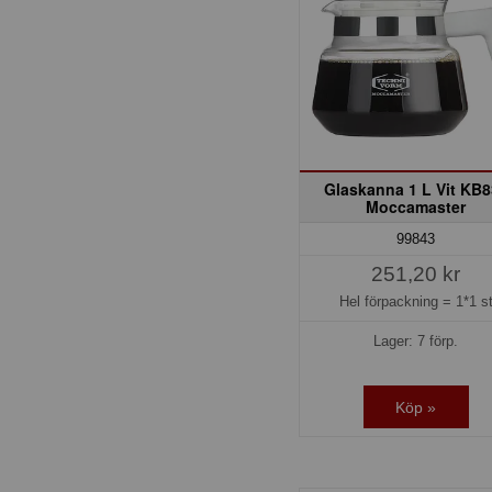
Glaskanna 1 L Vit KB
Moccamaster
99843
251,20 kr
Hel förpackning =
1*1 s
Lager: 7 förp.
Köp »