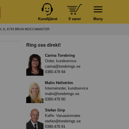
Kundtjänst
0 varor
Meny
H, K, K743 BRUN MOCCAMASTER
Ring oss direkt!
Carina Torebring
Order, kundservice
carina@torebrings.se
0380-478 84
Malin Hellström
Internetorder, kundservice
malin@torebrings.se
0380-478 80
Stefan Grip
Kaffe- Varuautomater
stefan@torebrings.se
0380-478 81