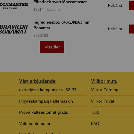
Filterlock svart Moccamaster
Hel: 1 st
13114 Lager: 7
Ingrediensbox 343x144x63 mm
Bonamat
Hel: 1 st
7230103
Visa fler
Vårt erbjudande
Villkor m.m.
extratipset kampanjer v. 32-37
Villkor Företag
Inbyteskampanj kaffemaskin
Villkor Privat
Prova kaffeautomat gratis
Turbil
Vattenautomater
FAQ