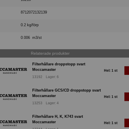
8712072132139
0.2 kg/förp
0.006 m3/st
Relaterade produkter
Filterhållare droppstopp svart
Moccamaster
Hel: 1 st
13192 Lager: 6
Filterhållare GCS/CD droppstopp svart
Moccamaster
Hel: 1 st
13253 Lager: 4
Filterhållare H, K, K743 svart
Moccamaster
Hel: 1 st