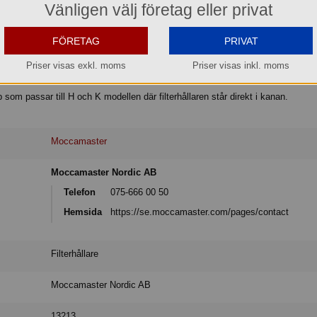
Vänligen välj företag eller privat
FÖRETAG
PRIVAT
Priser visas exkl. moms
Priser visas inkl. moms
camaster.
p som passar till H och K modellen där filterhållaren står direkt i kanan.
Moccamaster
Moccamaster Nordic AB
Telefon
075-666 00 50
Hemsida
https://se.moccamaster.com/pages/contact
Filterhållare
Moccamaster Nordic AB
13213