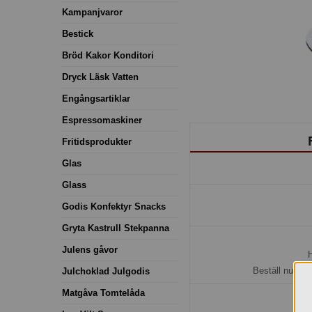
Kampanjvaror
Bestick
Bröd Kakor Konditori
Dryck Läsk Vatten
Engångsartiklar
Espressomaskiner
Fritidsprodukter
Glas
Glass
Godis Konfektyr Snacks
Gryta Kastrull Stekpanna
Julens gåvor
H
Beställ nu så 
Julchoklad Julgodis
Matgåva Tomtelåda