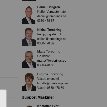
Daniel Hallgren
Kaffe- Varuautomater
daniel@torebrings.se
0380-478 87
Niklas Torebring
Inköp, logistik, IT
niklas@torebrings.se
0380-478 82
Matts Torebring
Grundare
matts@torebrings.se
0380-478 83
Birgitta Torebring
Växel, ekonomi
birgitta@torebrings.se
Växel:
0380-478 80
Support Maskiner
Kristoffer Fyhr