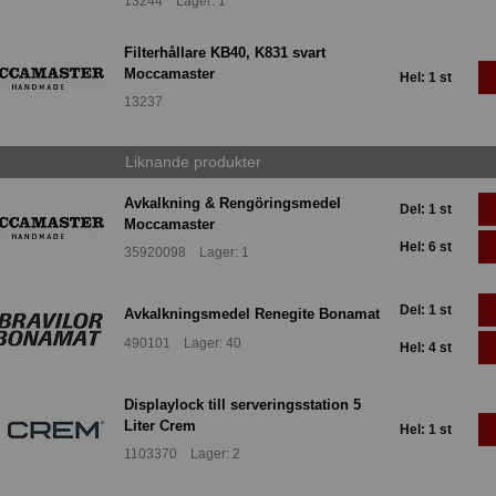
13244 Lager: 1
Filterhållare KB40, K831 svart
Moccamaster
Hel: 1 st
13237
Liknande produkter
Avkalkning & Rengöringsmedel
Del: 1 st
Moccamaster
Hel: 6 st
35920098 Lager: 1
Del: 1 st
Avkalkningsmedel Renegite Bonamat
490101 Lager: 40
Hel: 4 st
Displaylock till serveringsstation 5
Liter Crem
Hel: 1 st
1103370 Lager: 2