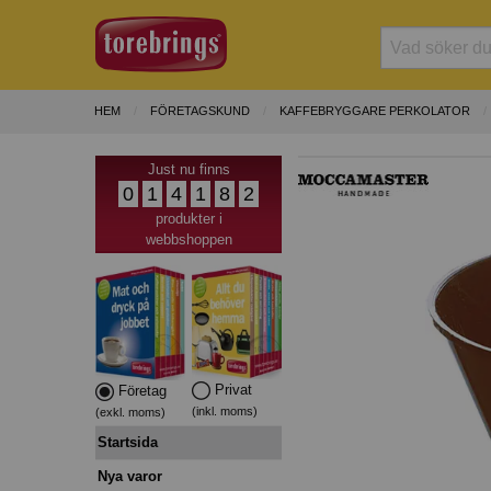
HEM
FÖRETAGSKUND
KAFFEBRYGGARE PERKOLATOR
Just nu finns
0
1
4
1
8
2
produkter i
webbshoppen
Privat
Företag
(inkl. moms)
(exkl. moms)
Startsida
Nya varor