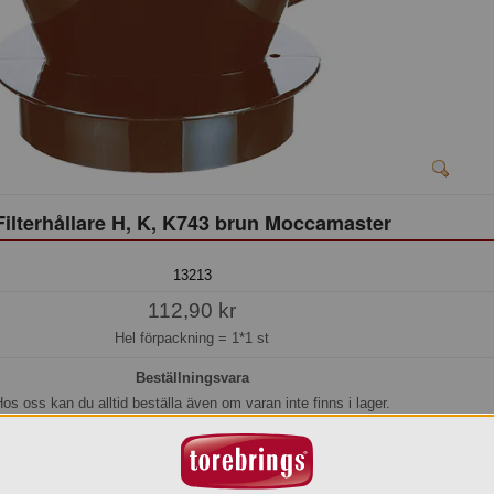
Filterhållare H, K, K743 brun Moccamaster
13213
112,90 kr
Hel förpackning =
1*1 st
Beställningsvara
os oss kan du alltid beställa även om varan inte finns i lager.
beräknar vi kunna leverera inom 5-7 arbetsdagar, eller senare om du önskar.
Köp »