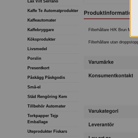
Lax Vilt Serrano
Kaffe Te Automatprodukter
Produktinformation
Kaffeautomater
Filterhållare H/K Brun Moc
Kaffebryggare
Köksprodukter
Filterhållare utan droppstop
Livsmedel
Porslin
Varumärke
Presentkort
Konsumentkontakt
Påskägg Påskgodis
Små-el
Städ Rengöring Kem
Tillbehör Automater
Varukategori
Torkpapper Tejp
Emballage
Leverantör
Uteprodukter Fiskars
Lev art nr