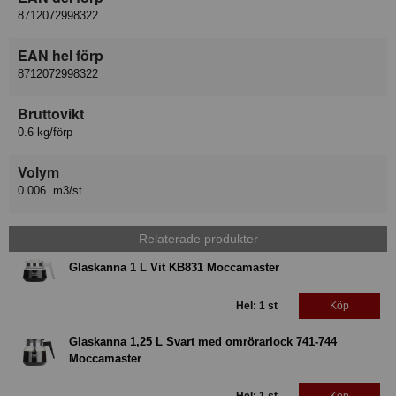
8712072998322
EAN hel förp
8712072998322
Bruttovikt
0.6 kg/förp
Volym
0.006 m3/st
Relaterade produkter
Glaskanna 1 L Vit KB831 Moccamaster
Hel: 1 st
Köp
Glaskanna 1,25 L Svart med omrörarlock 741-744
Moccamaster
Hel: 1 st
Köp