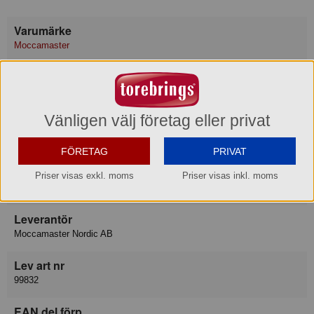
Varumärke
Moccamaster
Konsumentkontakt
Moccamaster Nordic AB
Telefon
075-666 00 50
Vänligen välj företag eller privat
Hemsida
https://se.moccamaster.com/pages/contact
FÖRETAG
PRIVAT
Varukategori
Priser visas exkl. moms
Priser visas inkl. moms
Kanna
Leverantör
Moccamaster Nordic AB
Lev art nr
99832
EAN del förp