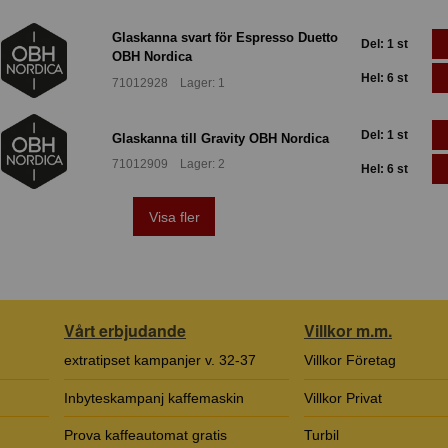
Glaskanna svart för Espresso Duetto
Del: 1 st
OBH Nordica
Hel: 6 st
71012928 Lager: 1
Del: 1 st
Glaskanna till Gravity OBH Nordica
71012909 Lager: 2
Hel: 6 st
Visa fler
Vårt erbjudande
Villkor m.m.
extratipset kampanjer v. 32-37
Villkor Företag
Inbyteskampanj kaffemaskin
Villkor Privat
Prova kaffeautomat gratis
Turbil