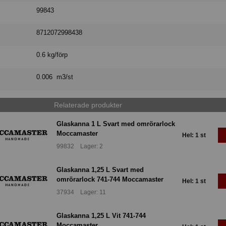
99843
8712072998438
0.6 kg/förp
0.006 m3/st
Relaterade produkter
Glaskanna 1 L Svart med omrörarlock
Moccamaster
Hel: 1 st
99832 Lager: 2
Glaskanna 1,25 L Svart med
omrörarlock 741-744 Moccamaster
Hel: 1 st
37934 Lager: 11
Glaskanna 1,25 L Vit 741-744
Moccamaster