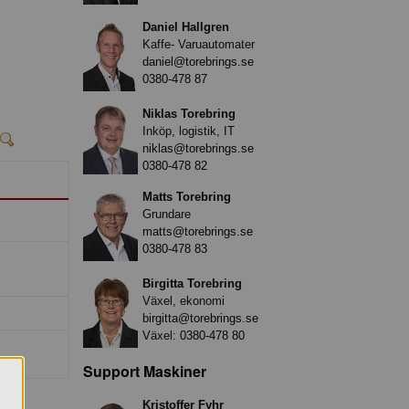
Daniel Hallgren
Kaffe- Varuautomater
daniel@torebrings.se
0380-478 87
Niklas Torebring
Inköp, logistik, IT
niklas@torebrings.se
0380-478 82
Matts Torebring
Grundare
matts@torebrings.se
0380-478 83
Birgitta Torebring
Växel, ekonomi
birgitta@torebrings.se
Växel:
0380-478 80
Support Maskiner
Kristoffer Fyhr