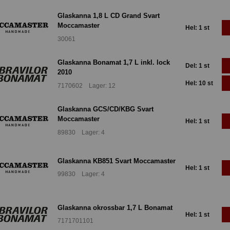
Glaskanna 1,8 L CD Grand Svart
Moccamaster
Hel: 1 st
30061
Glaskanna Bonamat 1,7 L inkl. lock
Del: 1 st
2010
Hel: 10 st
7170602 Lager: 12
Glaskanna GCS/CD/KBG Svart
Moccamaster
Hel: 1 st
89830 Lager: 4
Glaskanna KB851 Svart Moccamaster
Hel: 1 st
99830 Lager: 4
Glaskanna okrossbar 1,7 L Bonamat
Hel: 1 st
7171701101