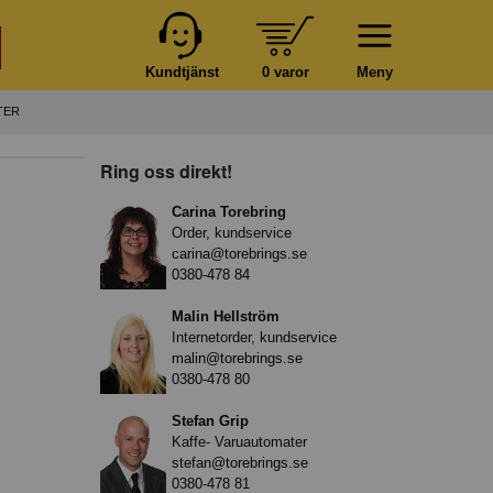
Kundtjänst
0 varor
Meny
TER
Ring oss direkt!
Carina Torebring
Order, kundservice
carina@torebrings.se
0380-478 84
Malin Hellström
Internetorder, kundservice
malin@torebrings.se
0380-478 80
Stefan Grip
Kaffe- Varuautomater
stefan@torebrings.se
0380-478 81