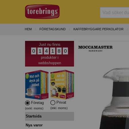
HEM
FÖRETAGSKUND
KAFFEBRYGGARE PERKOLATOR
Just nu finns
0
1
4
1
8
0
produkter i
webbshoppen
Privat
Företag
(inkl. moms)
(exkl. moms)
Startsida
Nya varor