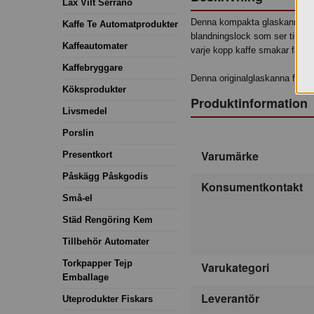
Lax Vilt Serrano
Denna kompakta glaskanna rym
Kaffe Te Automatprodukter
blandningslock som ser till at
Kaffeautomater
varje kopp kaffe smakar fantas
Kaffebryggare
Denna originalglaskanna från 
Köksprodukter
Produktinformation
Livsmedel
Porslin
Varumärke
Presentkort
Påskägg Påskgodis
Konsumentkontakt
Små-el
Städ Rengöring Kem
Tillbehör Automater
Torkpapper Tejp
Varukategori
Emballage
Leverantör
Uteprodukter Fiskars