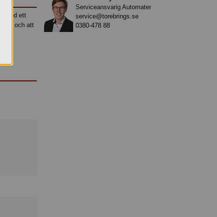
Serviceansvarig Automater
d med ett
service@torebrings.se
litet och att
0380-478 88