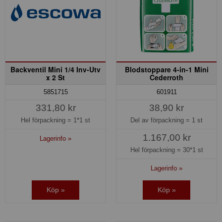
Backventil Mini 1/4 Inv-Utv
Blodstoppare 4-in-1 Mini
x 2 St
Cederroth
5851715
601911
331,80 kr
38,90 kr
Hel förpackning =
1*1 st
Del av förpackning =
1 st
1.167,00 kr
Lagerinfo »
Hel förpackning =
30*1 st
Lagerinfo »
Köp »
Köp »