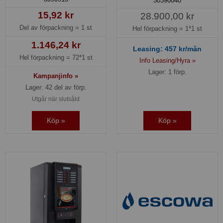
30390040
15,92 kr
28.900,00 kr
Del av förpackning =
1 st
Hel förpackning =
1*1 st
1.146,24 kr
Leasing:
457
kr/mån
Hel förpackning =
72*1 st
Info Leasing/Hyra »
Lager: 1 förp.
Kampanjinfo »
Lager: 42 del av förp.
Utgår när slutsåld
Köp »
Köp »