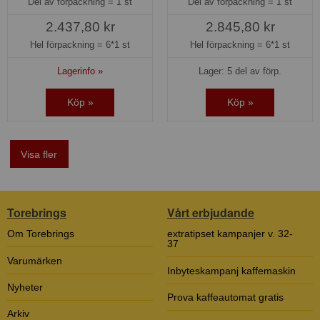
Del av förpackning =
1 st
Del av förpackning =
1 st
2.437,80 kr
2.845,80 kr
Hel förpackning =
6*1 st
Hel förpackning =
6*1 st
Lagerinfo »
Lager: 5 del av förp.
Köp »
Köp »
Visa fler
Torebrings
Vårt erbjudande
Om Torebrings
extratipset kampanjer v. 32-
37
Varumärken
Inbyteskampanj kaffemaskin
Nyheter
Prova kaffeautomat gratis
Arkiv