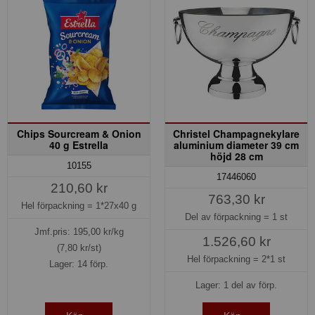
Chips Sourcream & Onion
Christel Champagnekylare
40 g Estrella
aluminium diameter 39 cm
höjd 28 cm
10155
17446060
210,60 kr
763,30 kr
Hel förpackning =
1*27x40 g
Del av förpackning =
1 st
Jmf.pris:
195,00
kr/kg
1.526,60 kr
(7,80 kr/st)
Hel förpackning =
2*1 st
Lager: 14 förp.
Lager: 1 del av förp.