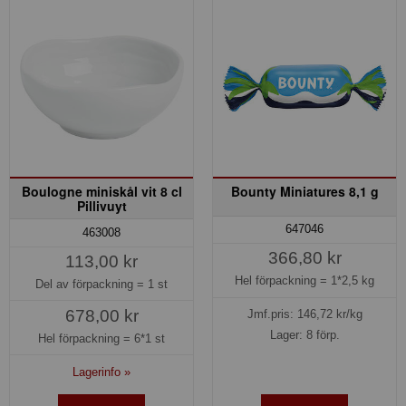
Boulogne miniskål vit 8 cl
Bounty Miniatures 8,1 g
Pillivuyt
647046
463008
366,80 kr
113,00 kr
Hel förpackning =
1*2,5 kg
Del av förpackning =
1 st
678,00 kr
Jmf.pris:
146,72
kr/kg
Lager: 8 förp.
Hel förpackning =
6*1 st
Lagerinfo »