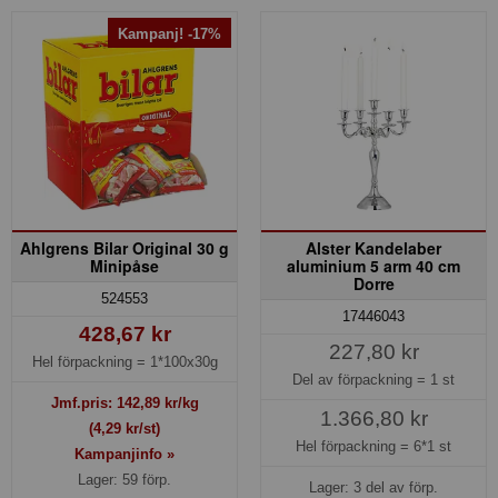
Kampanj! -17%
Ahlgrens Bilar Original 30 g
Alster Kandelaber
Minipåse
aluminium 5 arm 40 cm
Dorre
524553
17446043
428,67 kr
227,80 kr
Hel förpackning =
1*100x30g
Del av förpackning =
1 st
Jmf.pris:
142,89
kr/kg
1.366,80 kr
(4,29 kr/st)
Hel förpackning =
6*1 st
Kampanjinfo »
Lager: 59 förp.
Lager: 3 del av förp.