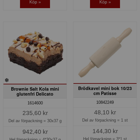
Köp »
Köp »
Brödkavel mini bok 10/23
Brownie Salt Kola mini
cm Patisse
glutenfri Delicato
10842249
1614600
48,10 kr
235,60 kr
Del av förpackning =
1 st
Del av förpackning =
30x37 g
144,30 kr
942,40 kr
Hel förpackning =
3*1 st
Hel förpackning =
4*30x37 g