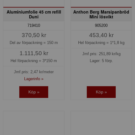
Aluminiumfolie 45 cm refill
Anthon Berg Marsipanbröd
Duni
Mini lösvikt
719410
905200
370,50 kr
453,40 kr
Del av förpackning =
150 m
Hel förpackning =
1*1,8 kg
1.111,50 kr
Jmf.pris:
251,89
kr/kg
Hel förpackning =
3*150 m
Lager: 5 förp.
Jmf.pris:
2,47
kr/meter
Lagerinfo »
Köp »
Köp »