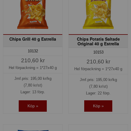
Chips Grill 40 g Estrella
Chips Potatis Saltade
Original 40 g Estrella
10132
10153
210,60 kr
210,60 kr
Hel förpackning =
1*27x40 g
Hel förpackning =
1*27x40 g
Jmf.pris:
195,00
kr/kg
Jmf.pris:
195,00
kr/kg
(7,80 kr/st)
(7,80 kr/st)
Lager: 13 förp.
Lager: 22 förp.
Köp »
Köp »