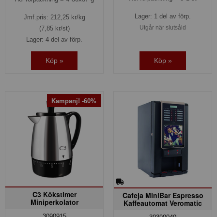
Lager: 1 del av förp.
Jmf.pris:
212,25
kr/kg
Utgår när slutsåld
(7,85 kr/st)
Lager: 4 del av förp.
Köp »
Köp »
Kampanj! -60%
C3 Kökstimer
Cafeja MiniBar Espresso
Miniperkolator
Kaffeautomat Veromatic
3090915