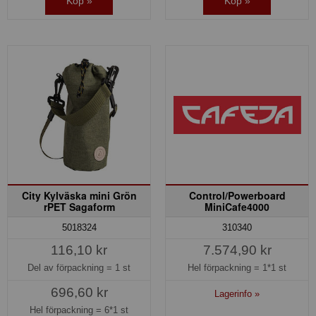
Köp »
Köp »
City Kylväska mini Grön
Control/Powerboard
rPET Sagaform
MiniCafe4000
5018324
310340
116,10 kr
7.574,90 kr
Del av förpackning =
1 st
Hel förpackning =
1*1 st
696,60 kr
Lagerinfo »
Hel förpackning =
6*1 st