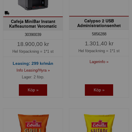
Calypso 2 USB
Cafeja MiniBar Instant
Administrationsenhet
Kaffeautomat Veromatic
5856288
30390039
1.301,40 kr
18.900,00 kr
Hel förpackning =
1*1 st
Hel förpackning =
1*1 st
Lagerinfo »
Leasing:
299
kr/mån
Info Leasing/Hyra »
Lager: 2 förp.
Köp »
Köp »