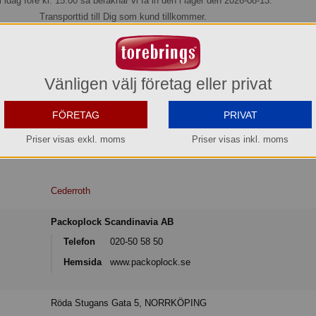
l idag före kl. 15:00 så beräknar vi få in den i lager den 2026-08-13.
Transporttid till Dig som kund tillkommer.
Köp »
Vänligen välj företag eller privat
ligt för fingrar och tår.
FÖRETAG
PRIVAT
Priser visas exkl. moms
Priser visas inkl. moms
Cederroth
Packoplock Scandinavia AB
Telefon
020-50 58 50
Hemsida
www.packoplock.se
Röda Stugans Gata 5, NORRKÖPING