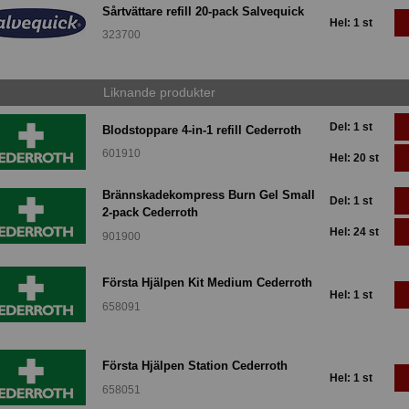
Sårtvättare refill 20-pack Salvequick
Hel: 1 st
323700
Liknande produkter
Del: 1 st
Blodstoppare 4-in-1 refill Cederroth
601910
Hel: 20 st
Brännskadekompress Burn Gel Small
Del: 1 st
2-pack Cederroth
Hel: 24 st
901900
Första Hjälpen Kit Medium Cederroth
Hel: 1 st
658091
Första Hjälpen Station Cederroth
Hel: 1 st
658051