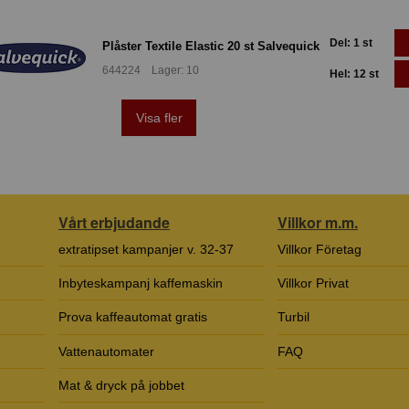
Del: 1 st
Plåster Textile Elastic 20 st Salvequick
644224 Lager: 10
Hel: 12 st
Visa fler
Vårt erbjudande
Villkor m.m.
extratipset kampanjer v. 32-37
Villkor Företag
Inbyteskampanj kaffemaskin
Villkor Privat
Prova kaffeautomat gratis
Turbil
Vattenautomater
FAQ
Mat & dryck på jobbet