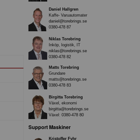
Daniel Hallgren
Kaffe- Varuautomater
daniel@torebrings.se
0380-478 87
Niklas Torebring
Inköp, logistik, IT
niklas@torebrings.se
0380-478 82
Matts Torebring
Grundare
matts@torebrings.se
0380-478 83
Birgitta Torebring
Växel, ekonomi
birgitta@torebrings.se
Växel:
0380-478 80
Support Maskiner
Kristoffer Fyhr