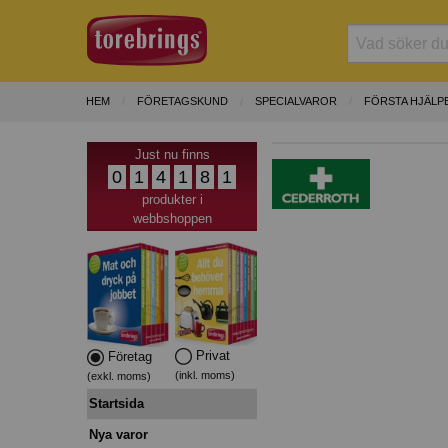
HEM
FÖRETAGSKUND
SPECIALVAROR
FÖRSTA HJÄLP
Just nu finns
0
1
4
1
8
1
produkter i
webbshoppen
Privat
Företag
(inkl. moms)
(exkl. moms)
Startsida
Nya varor