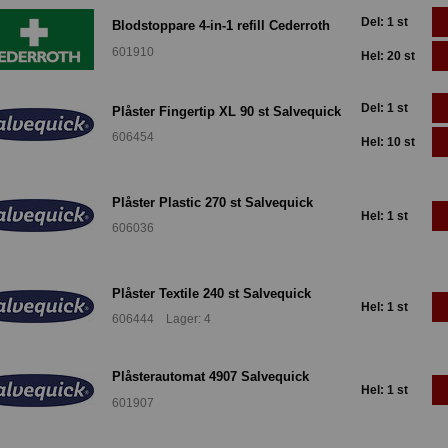
Del: 1 st
Blodstoppare 4-in-1 refill Cederroth
601910
Hel: 20 st
Del: 1 st
Plåster Fingertip XL 90 st Salvequick
606454
Hel: 10 st
Plåster Plastic 270 st Salvequick
Hel: 1 st
606036
Plåster Textile 240 st Salvequick
Hel: 1 st
606444 Lager: 4
Plåsterautomat 4907 Salvequick
Hel: 1 st
601907