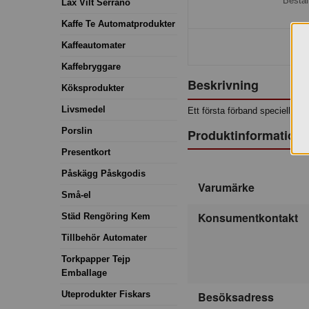
Bestäl
Lax Vilt Serrano
Kaffe Te Automatprodukter
Kaffeautomater
Kaffebryggare
Beskrivning
Köksprodukter
Livsmedel
Ett första förband speciellt lämp
Porslin
Produktinformation
Presentkort
Påskägg Påskgodis
Varumärke
Små-el
Konsumentkontakt
Städ Rengöring Kem
Tillbehör Automater
Torkpapper Tejp
Emballage
Uteprodukter Fiskars
Besöksadress