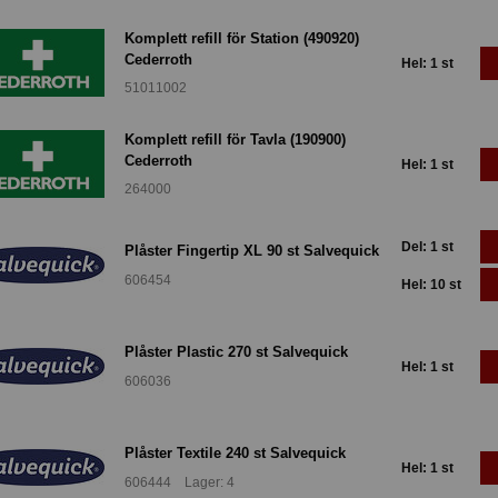
Komplett refill för Station (490920)
Cederroth
Hel: 1 st
51011002
Komplett refill för Tavla (190900)
Cederroth
Hel: 1 st
264000
Del: 1 st
Plåster Fingertip XL 90 st Salvequick
606454
Hel: 10 st
Plåster Plastic 270 st Salvequick
Hel: 1 st
606036
Plåster Textile 240 st Salvequick
Hel: 1 st
606444 Lager: 4