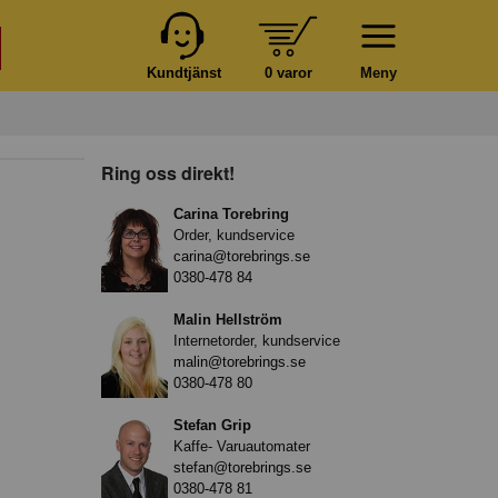
Kundtjänst
0 varor
Meny
Ring oss direkt!
Carina Torebring
Order, kundservice
carina@torebrings.se
0380-478 84
Malin Hellström
Internetorder, kundservice
malin@torebrings.se
0380-478 80
Stefan Grip
Kaffe- Varuautomater
stefan@torebrings.se
0380-478 81