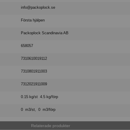
info@packoplock.se
Första hjälpen
Packoplock Scandinavia AB
658057
7310610019112
7310801911003
7312021911009
0.15 kg/st 4.5 kg/förp
0 m3/st, 0 m3/förp
Relaterade produkter