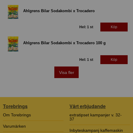
Ahlgrens Bilar Sodakombi x Trocadero
Hel: 1 st
Köp
Ahlgrens Bilar Sodakombi x Trocadero 100 g
Hel: 1 st
Köp
Visa fler
Torebrings
Vårt erbjudande
Om Torebrings
extratipset kampanjer v. 32-
37
Varumärken
Inbyteskampanj kaffemaskin