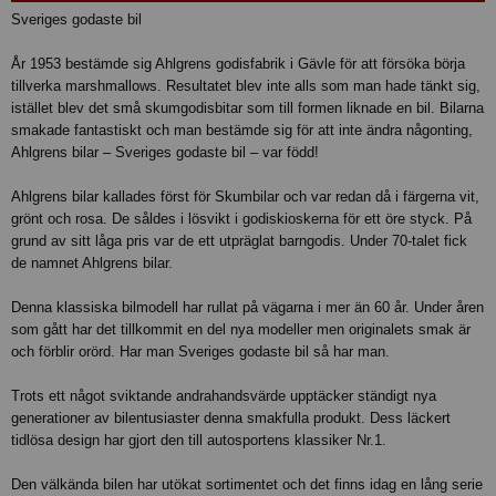
Sveriges godaste bil
År 1953 bestämde sig Ahlgrens godisfabrik i Gävle för att försöka börja
tillverka marshmallows. Resultatet blev inte alls som man hade tänkt sig,
istället blev det små skumgodisbitar som till formen liknade en bil. Bilarna
smakade fantastiskt och man bestämde sig för att inte ändra någonting,
Ahlgrens bilar – Sveriges godaste bil – var född!
Ahlgrens bilar kallades först för Skumbilar och var redan då i färgerna vit,
grönt och rosa. De såldes i lösvikt i godiskioskerna för ett öre styck. På
grund av sitt låga pris var de ett utpräglat barngodis. Under 70-talet fick
de namnet Ahlgrens bilar.
Denna klassiska bilmodell har rullat på vägarna i mer än 60 år. Under åren
som gått har det tillkommit en del nya modeller men originalets smak är
och förblir orörd. Har man Sveriges godaste bil så har man.
Trots ett något sviktande andrahandsvärde upptäcker ständigt nya
generationer av bilentusiaster denna smakfulla produkt. Dess läckert
tidlösa design har gjort den till autosportens klassiker Nr.1.
Den välkända bilen har utökat sortimentet och det finns idag en lång serie