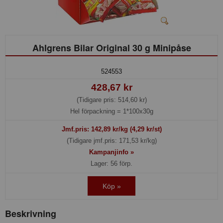
Ahlgrens Bilar Original 30 g Minipåse
524553
428,67 kr
(Tidigare pris: 514,60 kr)
Hel förpackning =
1*100x30g
Jmf.pris:
142,89
kr/kg (4,29 kr/st)
(Tidigare jmf.pris: 171,53 kr/kg)
Kampanjinfo »
Lager: 56 förp.
Köp »
Beskrivning