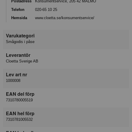
Postadress
Konsumentservice, 205 42 MALMÖ
Telefon
020-65 10 25
Hemsida
www.cloetta.se/konsumentservice/
Varukategori
Smågodis i påse
Leverantör
Cloetta Sverige AB
Lev art nr
1000008
EAN del förp
7310780005519
EAN hel förp
7310781005532