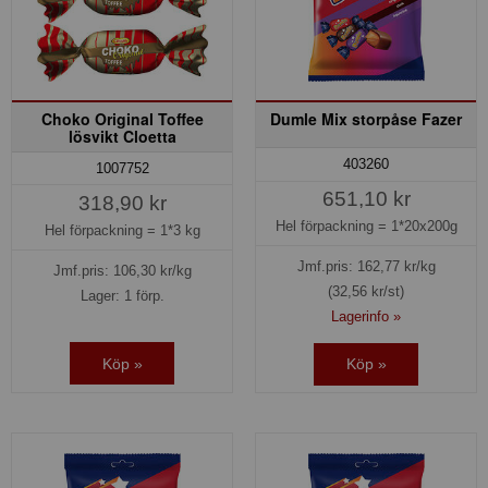
Choko Original Toffee
Dumle Mix storpåse Fazer
lösvikt Cloetta
403260
1007752
651,10 kr
318,90 kr
Hel förpackning =
1*20x200g
Hel förpackning =
1*3 kg
Jmf.pris:
162,77
kr/kg
Jmf.pris:
106,30
kr/kg
(32,56 kr/st)
Lager: 1 förp.
Lagerinfo »
Köp »
Köp »