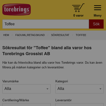
0 varor
Meny
Sök
HEM
F&OUML;RETAGSKUND
SÖKRESULTAT
TOFFEE
Sökresultat för "Toffee" bland alla varor hos
Torebrings Grossist AB
Här kan du fritextsöka bland alla varor hos Torebrings varor. Du kan även
filtrera på märken kategorier och leverantörer.
Varumärke
Kategori
Certifiering/Märke
Leverantör