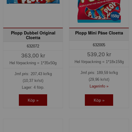
Plopp Dubbel Original
Plopp Mini Påse Cloetta
Cloetta
632005
632072
539,20 kr
363,00 kr
Hel förpackning =
1*18x158g
Hel förpackning =
1*35x50g
Jmf.pris:
189,59
kr/kg
Jmf.pris:
207,43
kr/kg
(29,96 kr/st)
(10,37 kr/st)
Lagerinfo »
Lager: 4 förp.
Köp »
Köp »