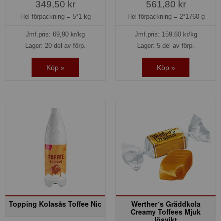
349,50 kr
561,80 kr
Hel förpackning =
5*1 kg
Hel förpackning =
2*1760 g
Jmf.pris:
69,90
kr/kg
Jmf.pris:
159,60
kr/kg
Lager: 20 del av förp.
Lager: 5 del av förp.
Köp »
Köp »
Topping Kolasås Toffee Nic
Werther´s Gräddkola
Creamy Toffees Mjuk
lösvikt