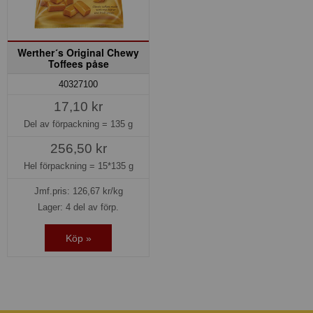
Werther´s Original Chewy
Toffees påse
40327100
17,10 kr
Del av förpackning =
135 g
256,50 kr
Hel förpackning =
15*135 g
Jmf.pris:
126,67
kr/kg
Lager: 4 del av förp.
Köp »