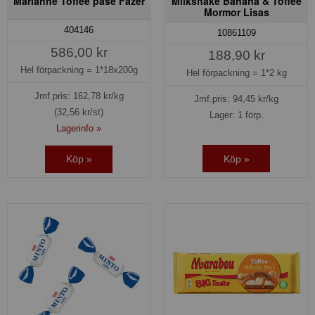
Marianne Toffee påse Fazer
Milkshake Banana & Toffee
Mormor Lisas
404146
10861109
586,00 kr
188,90 kr
Hel förpackning =
1*18x200g
Hel förpackning =
1*2 kg
Jmf.pris:
162,78
kr/kg
Jmf.pris:
94,45
kr/kg
(32,56 kr/st)
Lager: 1 förp.
Lagerinfo »
Köp »
Köp »