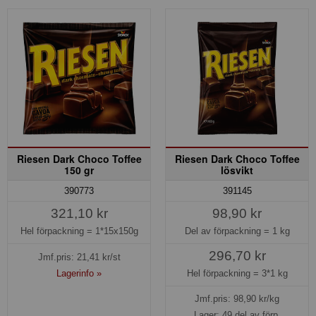
Riesen Dark Choco Toffee
Riesen Dark Choco Toffee
150 gr
lösvikt
390773
391145
321,10 kr
98,90 kr
Hel förpackning =
1*15x150g
Del av förpackning =
1 kg
296,70 kr
Jmf.pris:
21,41
kr/st
Lagerinfo »
Hel förpackning =
3*1 kg
Jmf.pris:
98,90
kr/kg
Lager: 49 del av förp.