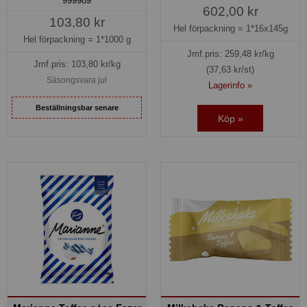
999989
602,00 kr
103,80 kr
Hel förpackning =
1*16x145g
Hel förpackning =
1*1000 g
Jmf.pris:
259,48
kr/kg
Jmf.pris:
103,80
kr/kg
(37,63 kr/st)
Säsongsvara jul
Lagerinfo »
Beställningsbar senare
Köp »