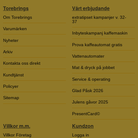
Torebrings
Vårt erbjudande
Om Torebrings
extratipset kampanjer v. 32-
37
Varumärken
Inbyteskampanj kaffemaskin
Nyheter
Prova kaffeautomat gratis
Arkiv
Vattenautomater
Kontakta oss direkt
Mat & dryck på jobbet
Kundtjänst
Service & operating
Policyer
Glad Påsk 2026
Sitemap
Julens gåvor 2025
PresentCard©
Villkor m.m.
Kundzon
Villkor Företag
Logga in