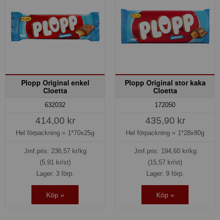
Plopp Original enkel
Plopp Original stor kaka
Cloetta
Cloetta
632032
172050
414,00 kr
435,90 kr
Hel förpackning =
1*70x25g
Hel förpackning =
1*28x80g
Jmf.pris:
236,57
kr/kg
Jmf.pris:
194,60
kr/kg
(5,91 kr/st)
(15,57 kr/st)
Lager: 3 förp.
Lager: 9 förp.
Köp »
Köp »