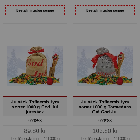
Beställningsbar senare
Beställningsbar senare
Julsäck Toffeemix fyra
Julsäck Toffeemix fyra
sorter 1000 g God Jul
sorter 1000 g Tomtedans
jutesäck
Grå God Jul
999853
999988
89,80 kr
103,80 kr
Hel förpackning =
1*1000 g
Hel förpackning =
1*1000 g