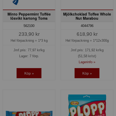
Minto Peppermint Toffée
Mjölkchoklad Toffee Whole
lösvikt kartong Toms
Nut Marabou
562100
4044796
233,90 kr
618,90 kr
Hel förpackning =
1*3 kg
Hel förpackning =
1*12x300g
Jmf.pris:
77,97
kr/kg
Jmf.pris:
171,92
kr/kg
Lager: 7 förp.
(51,58 kr/st)
Lagerinfo »
Köp »
Köp »