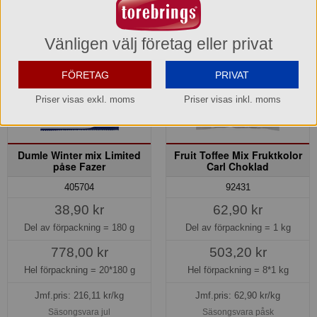
Vänligen välj företag eller privat
FÖRETAG
PRIVAT
Priser visas exkl. moms
Priser visas inkl. moms
Dumle Winter mix Limited
Fruit Toffee Mix Fruktkolor
påse Fazer
Carl Choklad
405704
92431
38,90 kr
62,90 kr
Del av förpackning =
180 g
Del av förpackning =
1 kg
778,00 kr
503,20 kr
Hel förpackning =
20*180 g
Hel förpackning =
8*1 kg
Jmf.pris:
216,11
kr/kg
Jmf.pris:
62,90
kr/kg
Säsongsvara jul
Säsongsvara påsk