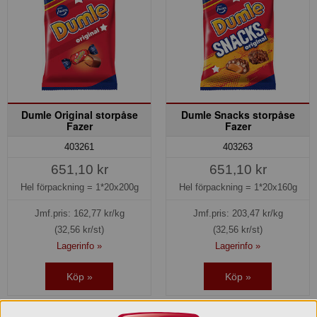
Dumle Original storpåse
Dumle Snacks storpåse
Fazer
Fazer
403261
403263
651,10 kr
651,10 kr
Hel förpackning =
1*20x200g
Hel förpackning =
1*20x160g
Jmf.pris:
162,77
kr/kg
Jmf.pris:
203,47
kr/kg
(32,56 kr/st)
(32,56 kr/st)
Lagerinfo »
Lagerinfo »
Köp »
Köp »