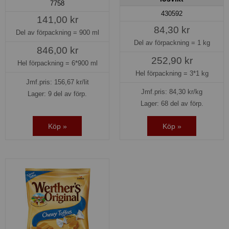
7758
430592
141,00 kr
84,30 kr
Del av förpackning =
900 ml
Del av förpackning =
1 kg
846,00 kr
252,90 kr
Hel förpackning =
6*900 ml
Hel förpackning =
3*1 kg
Jmf.pris:
156,67
kr/lit
Jmf.pris:
84,30
kr/kg
Lager: 9 del av förp.
Lager: 68 del av förp.
Köp »
Köp »