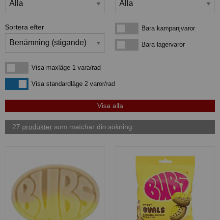
Sortera efter
Bara kampanjvaror
Bara kampanjvaror
Bara lagervaror
Bara lagervaror
Visa maxläge 1 vara/rad
Visa maxläge 1 vara/rad
Visa standardläge
Visa standardläge 2 varor/rad
27
produkter
som matchar din sökning: