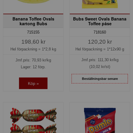
Banana Toffee Ovals
Bubs Sweet Ovals Banana
kartong Bubs
Toffee påse
718160
715155
120,20 kr
198,60 kr
Hel förpackning =
1*12x90 g
Hel förpackning =
1*2,8 kg
Jmf.pris:
111,30
kr/kg
Jmf.pris:
70,93
kr/kg
(10,02 kr/st)
Lager: 12 förp.
Beställningsbar senare
Köp »