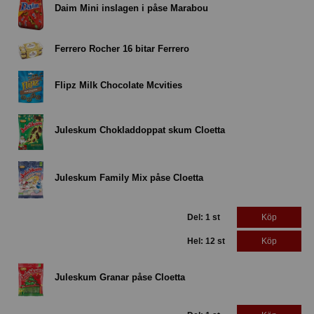
Daim Mini inslagen i påse Marabou
Ferrero Rocher 16 bitar Ferrero
Flipz Milk Chocolate Mcvities
Juleskum Chokladdoppat skum Cloetta
Juleskum Family Mix påse Cloetta
Del: 1 st
Köp
Hel: 12 st
Köp
Juleskum Granar påse Cloetta