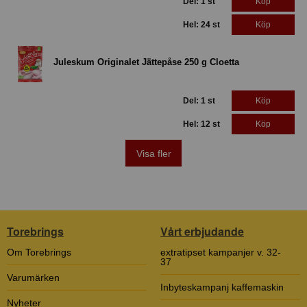
Del: 1 st
Köp
Hel: 24 st
Köp
Juleskum Originalet Jättepåse 250 g Cloetta
Del: 1 st
Köp
Hel: 12 st
Köp
Visa fler
Torebrings
Vårt erbjudande
Om Torebrings
extratipset kampanjer v. 32-
37
Varumärken
Inbyteskampanj kaffemaskin
Nyheter