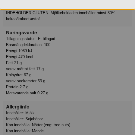
SPANNMÅL SOM INNEHÅLLER GLUTEN/KAN INDEHOLDE
NØDDER, MANDLER OG KORNPRODUKTER/KORNSLAG SOM
INDEHOLDER GLUTEN. Mjölkchokladen innehåller minst 30%
kakao/kakaotørstof.
Näringsvärde
Tillagningsstatus: Ej tillagad
Basmängdeklaration: 100
Energi 1969 kJ
Energi 470 kcal
Fett 21 g
varav mättat fett 17 g
Kolhydrat 67 g
varav sockerarter 53 g
Protein 2.7 g
Motsvarande salt 0.27 g
Allergiinfo
Innehåller: Mjölk
Innehåller: Sojabönor
Kan innehålla: Nötter (eng: tree nuts)
Kan innehålla: Mandel