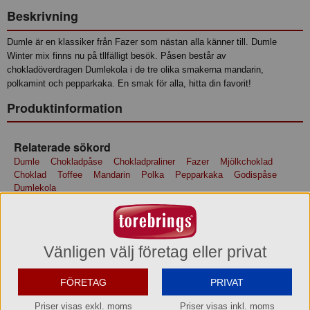
Beskrivning
Dumle är en klassiker från Fazer som nästan alla känner till. Dumle
Winter mix finns nu på tllfälligt besök. Påsen består av
chokladöverdragen Dumlekola i de tre olika smakerna mandarin,
polkamint och pepparkaka. En smak för alla, hitta din favorit!
Produktinformation
Relaterade sökord
Dumle
Chokladpåse
Chokladpraliner
Fazer
Mjölkchoklad
Choklad
Toffee
Mandarin
Polka
Pepparkaka
Godispåse
Dumlekola
Ingredienser
Ingredienser: glukossirap, socker, fullhärdat vegetabiliskt fett (kokos),
helMJÖLKSpulver/sødMÆLKSpulver/helMELKpulver, kakaosmör,
Vänligen välj företag eller privat
vasslepulver (av MJÖLK)/vallepulver (fra MÆLK)/mysepulver (fra
MELK), kakaomassa, skumMJÖLKSpulver/skummetMÆLKSpulver,
FÖRETAG
PRIVAT
MJÖLKfett/MÆLKEfedt/MELKEfett, salt, emulgeringsmedel
(SOJAlecitin), aromer. KAN INNEHÅLLA NÖTTER, MANDLAR OCH
Priser visas exkl. moms
Priser visas inkl. moms