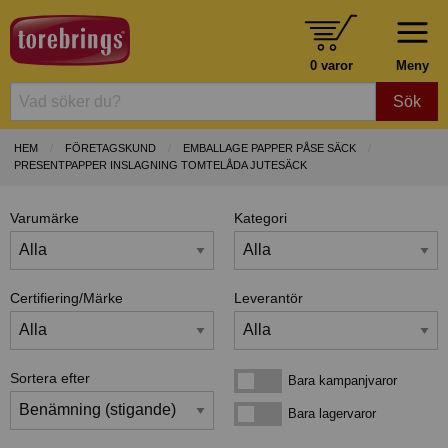
0 varor
Meny
Sök
HEM
FÖRETAGSKUND
EMBALLAGE PAPPER PÅSE SÄCK
PRESENTPAPPER INSLAGNING TOMTELÅDA JUTESÄCK
Varumärke
Kategori
Certifiering/Märke
Leverantör
Sortera efter
Bara kampanjvaror
Bara kampanjvaror
Bara lagervaror
Bara lagervaror