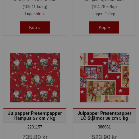
(105,11 kr/kg)
(104,78 kr/kg)
Lagerinfo »
Lager: 1 förp.
Köp »
Köp »
Julpapper Presentpapper
Julpapper Presentpapper
Hampus 57 cm 7 kg
LC Stjärnor 38 cm 5 kg
2201157
388661
735,80 kr
523,90 kr