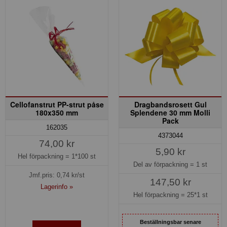
Cellofanstrut PP-strut påse
Dragbandsrosett Gul
180x350 mm
Splendene 30 mm Molli
Pack
162035
4373044
74,00 kr
5,90 kr
Hel förpackning =
1*100 st
Del av förpackning =
1 st
Jmf.pris:
0,74
kr/st
147,50 kr
Lagerinfo »
Hel förpackning =
25*1 st
Beställningsbar senare