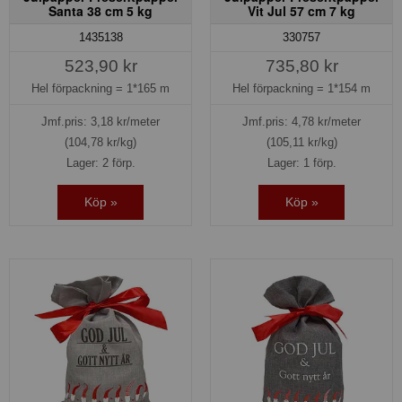
Santa 38 cm 5 kg
Vit Jul 57 cm 7 kg
1435138
330757
523,90 kr
735,80 kr
Hel förpackning =
1*165 m
Hel förpackning =
1*154 m
Jmf.pris:
3,18
kr/meter
Jmf.pris:
4,78
kr/meter
(104,78 kr/kg)
(105,11 kr/kg)
Lager: 2 förp.
Lager: 1 förp.
Köp »
Köp »