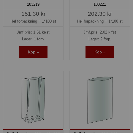
183219
183221
151,30 kr
202,30 kr
Hel förpackning =
1*100 st
Hel förpackning =
1*100 st
Jmf.pris:
1,51
kr/st
Jmf.pris:
2,02
kr/st
Lager: 1 förp.
Lager: 2 förp.
Köp »
Köp »