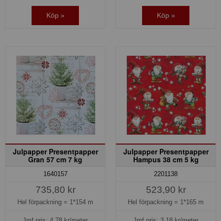
Köp »
Köp »
Julpapper Presentpapper
Julpapper Presentpapper
Gran 57 cm 7 kg
Hampus 38 cm 5 kg
1640157
2201138
735,80 kr
523,90 kr
Hel förpackning =
1*154 m
Hel förpackning =
1*165 m
Jmf.pris:
4,78
kr/meter
Jmf.pris:
3,18
kr/meter