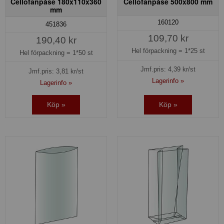
Cellofanpåse 180x110x360
Cellofanpåse 500x800 mm
mm
160120
451836
109,70 kr
190,40 kr
Hel förpackning =
1*25 st
Hel förpackning =
1*50 st
Jmf.pris:
4,39
kr/st
Jmf.pris:
3,81
kr/st
Lagerinfo »
Lagerinfo »
Köp »
Köp »