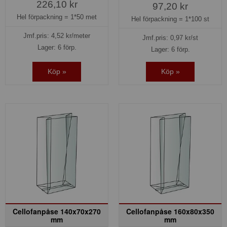
226,10 kr
97,20 kr
Hel förpackning =
1*50 met
Hel förpackning =
1*100 st
Jmf.pris:
4,52
kr/meter
Jmf.pris:
0,97
kr/st
Lager: 6 förp.
Lager: 6 förp.
Köp »
Köp »
Cellofanpåse 140x70x270
Cellofanpåse 160x80x350
mm
mm