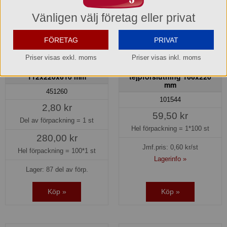
Vänligen välj företag eller privat
FÖRETAG
PRIVAT
Priser visas exkl. moms
Priser visas inkl. moms
Cellofanpåse Diamantform
Cellofanpåse med
112x220x610 mm
tejpförslutning 166x220
mm
451260
101544
2,80 kr
59,50 kr
Del av förpackning =
1 st
Hel förpackning =
1*100 st
280,00 kr
Jmf.pris:
0,60
kr/st
Hel förpackning =
100*1 st
Lagerinfo »
Lager: 87 del av förp.
Köp »
Köp »