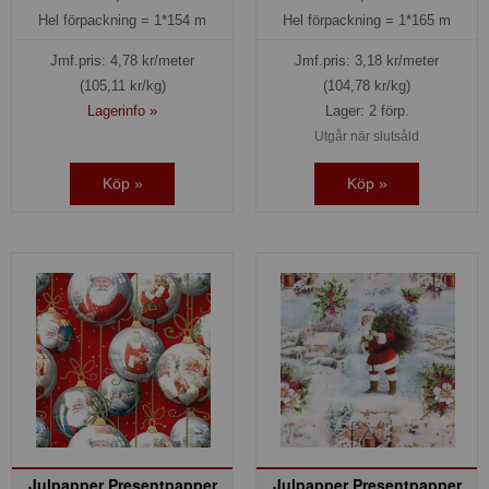
Hel förpackning =
1*154 m
Hel förpackning =
1*165 m
Jmf.pris:
4,78
kr/meter
Jmf.pris:
3,18
kr/meter
(105,11 kr/kg)
(104,78 kr/kg)
Lagerinfo »
Lager: 2 förp.
Utgår när slutsåld
Köp »
Köp »
Julpapper Presentpapper
Julpapper Presentpapper