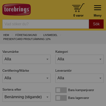
0 varor
Meny
Sök
HEM
FÖRETAGSKUND
LIVSMEDEL
PRESENTCARD PRISUTJÄMNING 12%
Varumärke
Kategori
Certifiering/Märke
Leverantör
Sortera efter
Bara kampanjvaror
Bara kampanjvaror
Bara lagervaror
Bara lagervaror