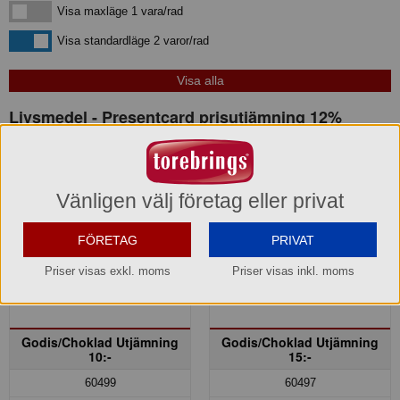
Visa maxläge 1 vara/rad
Visa maxläge 1 vara/rad
Visa standardläge
Visa standardläge 2 varor/rad
Livsmedel - Presentcard prisutjämning 12%
Vänligen välj företag eller privat
FÖRETAG
PRIVAT
Priser visas exkl. moms
Priser visas inkl. moms
Godis/Choklad Utjämning
Godis/Choklad Utjämning
10:-
15:-
60499
60497