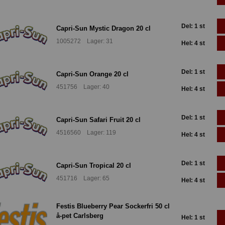
Del: 1 st
Capri-Sun Mystic Dragon 20 cl
1005272 Lager: 31
Hel: 4 st
Del: 1 st
Capri-Sun Orange 20 cl
451756 Lager: 40
Hel: 4 st
Del: 1 st
Capri-Sun Safari Fruit 20 cl
4516560 Lager: 119
Hel: 4 st
Del: 1 st
Capri-Sun Tropical 20 cl
451716 Lager: 65
Hel: 4 st
Festis Blueberry Pear Sockerfri 50 cl
å-pet Carlsberg
Hel: 1 st