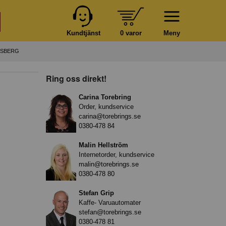
Kundtjänst
0 varor
Meny
RLSBERG
Ring oss direkt!
Carina Torebring
Order, kundservice
carina@torebrings.se
0380-478 84
Malin Hellström
Internetorder, kundservice
malin@torebrings.se
0380-478 80
Stefan Grip
Kaffe- Varuautomater
stefan@torebrings.se
0380-478 81