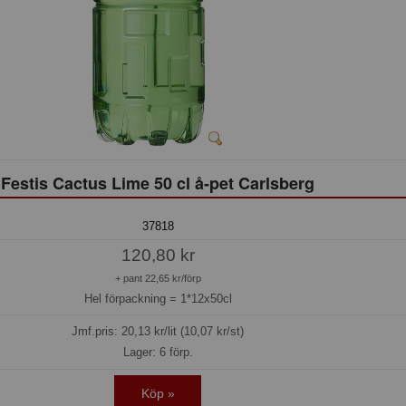
Festis Cactus Lime 50 cl å-pet Carlsberg
37818
120,80 kr
+ pant 22,65 kr/förp
Hel förpackning =
1*12x50cl
Jmf.pris:
20,13
kr/lit (10,07 kr/st)
Lager: 6 förp.
Köp »