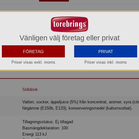
ulär svensk fruktdryck med smak av kaktus och lime. Den har ingen kolsyra 
ckare! Festis var Sveriges första stilldrink och finns i många spännande smake
Vänligen välj företag eller privat
svenska folket sedan lanseringen 1961 då den lanserades i den klassiskt pyra
ken var då 19 cl och priset vid lanseringen var 33 öre styck. Festis finns i m
it en klassiker med hela svenska folket sedan lanseringen 1961. Festis cact
FÖRETAG
PRIVAT
 njutas väl kyld när helst du vill ha något törstsläckande. Festis Cactus Lime
nickkorgen, på kalaset eller när du är på språng!
Priser visas exkl. moms
Priser visas inkl. moms
Stilldrink
Vatten, socker, äppeljuice (5%) från koncentrat, aromer, syra (citronsyra),
färgämne (E150b, E133), konserveringsmedel (kaliumsorbat).
Tillagningsstatus: Ej tillagad
Basmängdeklaration: 100
Energi 113 kJ