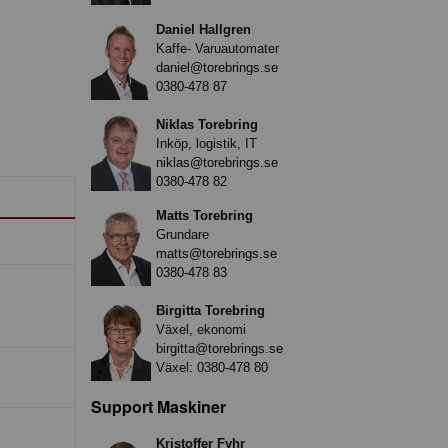
Daniel Hallgren
Kaffe- Varuautomater
daniel@torebrings.se
0380-478 87
Niklas Torebring
Inköp, logistik, IT
niklas@torebrings.se
0380-478 82
Matts Torebring
Grundare
matts@torebrings.se
0380-478 83
Birgitta Torebring
Växel, ekonomi
birgitta@torebrings.se
Växel:
0380-478 80
Support Maskiner
Kristoffer Fyhr