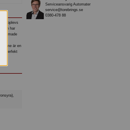
Serviceansvarig Automater
service@torebrings.se
0380-478 88
och upplevs
r och har
midformade
ånga
us lime är en
 är perfekt