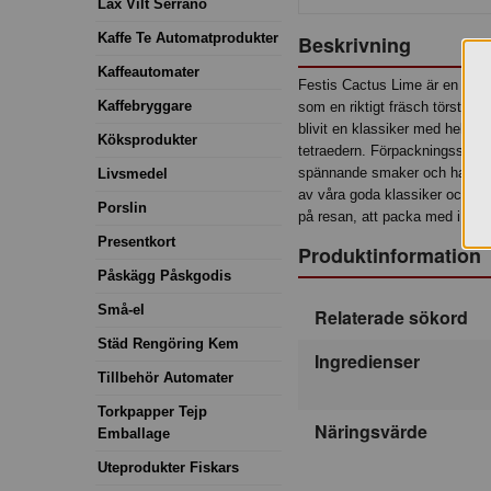
Lax Vilt Serrano
Kaffe Te Automatprodukter
Beskrivning
Kaffeautomater
Festis Cactus Lime är en pop
Kaffebryggare
som en riktigt fräsch törstslä
blivit en klassiker med hela 
Köksprodukter
tetraedern. Förpackningsstorle
spännande smaker och har bliv
Livsmedel
av våra goda klassiker och ska
Porslin
på resan, att packa med i pick
Presentkort
Produktinformation
Påskägg Påskgodis
Små-el
Relaterade sökord
Städ Rengöring Kem
Ingredienser
Tillbehör Automater
Torkpapper Tejp
Näringsvärde
Emballage
Uteprodukter Fiskars