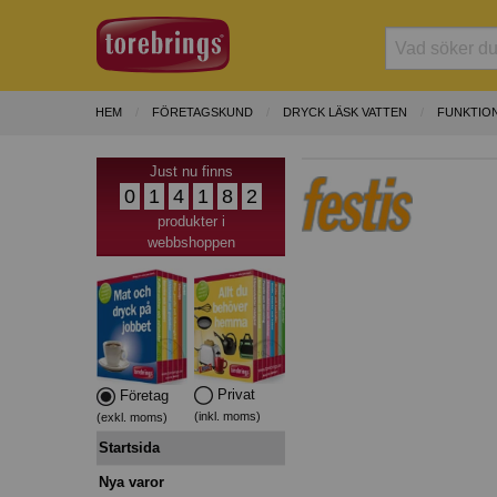
HEM
FÖRETAGSKUND
DRYCK LÄSK VATTEN
FUNKTION
Just nu finns
0
1
4
1
8
2
produkter i
webbshoppen
Privat
Företag
(inkl. moms)
(exkl. moms)
Startsida
Nya varor