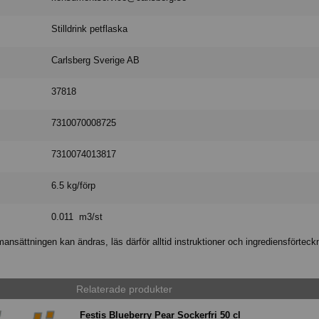
Stilldrink petflaska
Carlsberg Sverige AB
37818
7310070008725
7310074013817
6.5 kg/förp
0.011 m3/st
nsättningen kan ändras, läs därför alltid instruktioner och ingrediensförteck
Relaterade produkter
Festis Blueberry Pear Sockerfri 50 cl