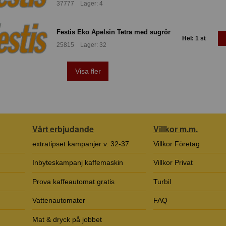
37777 Lager: 4
Festis Eko Apelsin Tetra med sugrör
Hel: 1 st
25815 Lager: 32
Visa fler
Vårt erbjudande
Villkor m.m.
extratipset kampanjer v. 32-37
Villkor Företag
Inbyteskampanj kaffemaskin
Villkor Privat
Prova kaffeautomat gratis
Turbil
Vattenautomater
FAQ
Mat & dryck på jobbet