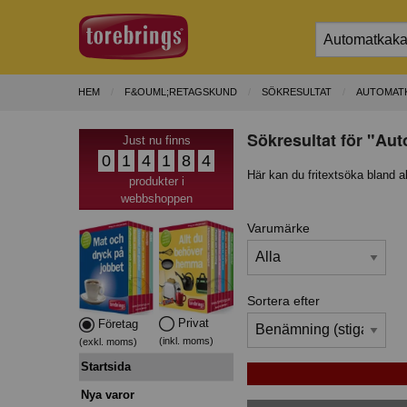
HEM
F&OUML;RETAGSKUND
SÖKRESULTAT
AUTOMAT
Sökresultat för "Au
Just nu finns
0
1
4
1
8
4
Här kan du fritextsöka bland a
produkter i
webbshoppen
Varumärke
Sortera efter
Privat
Företag
(inkl. moms)
(exkl. moms)
Startsida
Nya varor