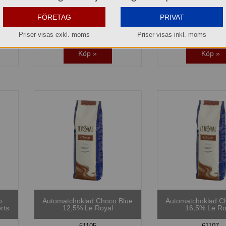
Hel förpackning 
Jmf.pris:
80,90
kr/kg
FÖRETAG
PRIVAT
Jmf.pris:
248,70
Lagerinfo »
Lagerinfo 
Priser visas exkl. moms
Priser visas inkl. moms
Köp »
Köp »
o
Automatchoklad Choco Blue
Automatchoklad C
rts
12,5% Le Royal
16,5% Le Ro
61105
61107