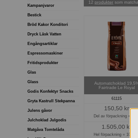
12
produkter
som matchar
Kampanjvaror
Bestick
Bröd Kakor Konditori
Dryck Läsk Vatten
Engångsartiklar
Espressomaskiner
Fritidsprodukter
Glas
Glass
Automatchoklad 19,5
Fairtrade Le Royal
Godis Konfektyr Snacks
61115
Gryta Kastrull Stekpanna
150,50 kr
Julens gåvor
Del av förpackning =
1 k
Julchoklad Julgodis
1.505,00 kr
Matgåva Tomtelåda
Hel förpackning =
10*1 k