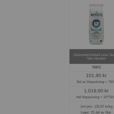
Automatchoklad Less Su
Van Houten
75972
101,90 kr
Del av förpackning =
750
1.019,00 kr
Hel förpackning =
10*750
Jmf.pris:
135,87
kr/kg
Lager: 25 del av förp.