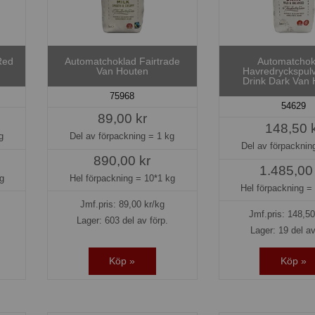
Red
Automatchoklad Fairtrade
Automatchok
Van Houten
Havredryckspul
Drink Dark Van
75968
54629
89,00 kr
148,50 
g
Del av förpackning =
1 kg
Del av förpackni
890,00 kr
1.485,00
g
Hel förpackning =
10*1 kg
Hel förpackning 
Jmf.pris:
89,00
kr/kg
Jmf.pris:
148,50
Lager: 603 del av förp.
Lager: 19 del av
Köp »
Köp »