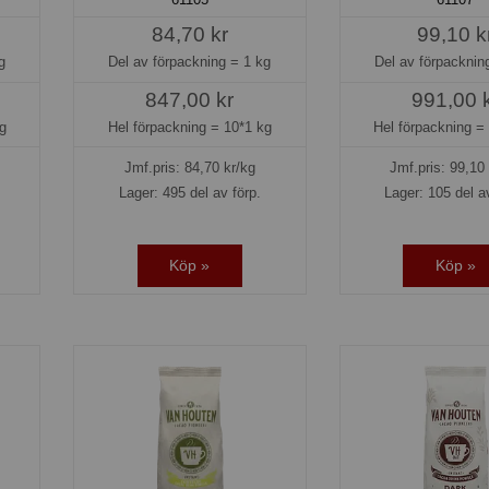
84,70 kr
99,10 k
g
Del av förpackning =
1 kg
Del av förpackni
847,00 kr
991,00 
g
Hel förpackning =
10*1 kg
Hel förpackning 
Jmf.pris:
84,70
kr/kg
Jmf.pris:
99,10
Lager: 495 del av förp.
Lager: 105 del a
Köp »
Köp »