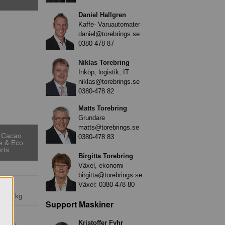
Daniel Hallgren
Kaffe- Varuautomater
daniel@torebrings.se
0380-478 87
Niklas Torebring
Inköp, logistik, IT
niklas@torebrings.se
0380-478 82
Matts Torebring
Grundare
matts@torebrings.se
 Cacao
0380-478 83
e & Eco
rts
Birgitta Torebring
Växel, ekonomi
birgitta@torebrings.se
kr
Växel:
0380-478 80
ng =
1 kg
Support Maskiner
 kr
Kristoffer Fyhr