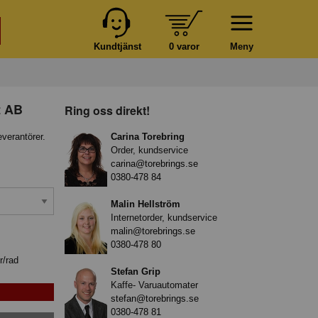
Kundtjänst
0 varor
Meny
t AB
Ring oss direkt!
everantörer.
Carina Torebring
Order, kundservice
carina@torebrings.se
0380-478 84
Malin Hellström
Internetorder, kundservice
malin@torebrings.se
0380-478 80
r/rad
Stefan Grip
Kaffe- Varuautomater
stefan@torebrings.se
0380-478 81