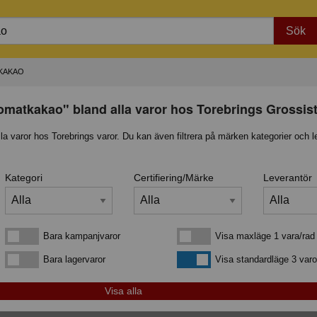
Sök
KAKAO
tomatkakao" bland alla varor hos Torebrings Grossis
lla varor hos Torebrings varor. Du kan även filtrera på märken kategorier och l
Kategori
Certifiering/Märke
Leverantör
Bara kampanjvaror
Visa maxläge 1 vara/rad
Bara kampanjvaror
Visa maxläge 1 vara/rad
Bara lagervaror
Visa standardläge
Bara lagervaror
Visa standardläge 3 varo