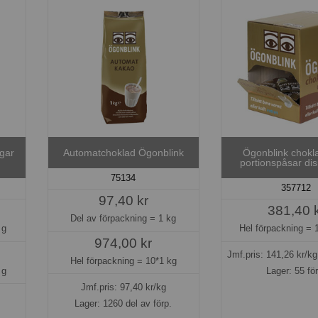
gar
Automatchoklad Ögonblink
Ögonblink chokl
portionspåsar di
75134
357712
97,40 kr
381,40 
Del av förpackning =
1 kg
 g
Hel förpackning =
974,00 kr
Jmf.pris:
141,26
kr/k
Hel förpackning =
10*1 kg
 g
Lager: 55 fö
Jmf.pris:
97,40
kr/kg
Lager: 1260 del av förp.