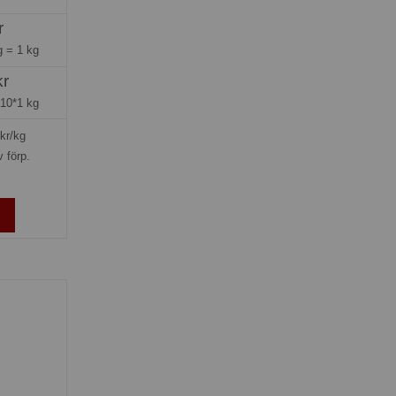
r
ng =
1 kg
kr
=
10*1 kg
kr/kg
v förp.