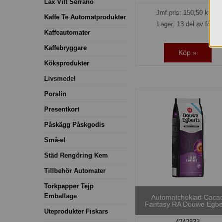
Lax Vilt Serrano
Jmf.pris:
150,50
kr/kg
Kaffe Te Automatprodukter
Lager: 13 del av förp.
Kaffeautomater
Kaffebryggare
Köp »
Köksprodukter
Livsmedel
Porslin
Presentkort
Påskägg Påskgodis
Små-el
Städ Rengöring Kem
Tillbehör Automater
Torkpapper Tejp
Emballage
Automatchoklad Caca
Fantasy RA Douwe Egbe
Uteprodukter Fiskars
4242833