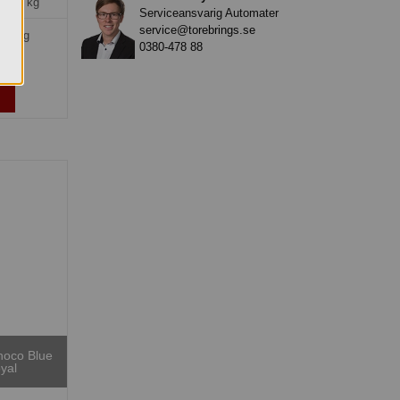
=
10*1 kg
Serviceansvarig Automater
service@torebrings.se
kr/kg
0380-478 88
»
hoco Blue
yal