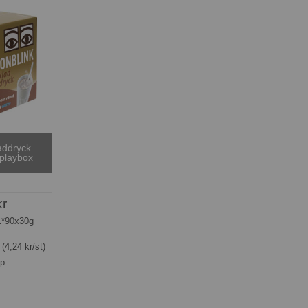
addryck
splaybox
kr
1*90x30g
g
(4,24 kr/st)
rp.