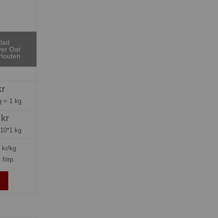
lad
ver Oat
 Houten
kr
ng =
1 kg
 kr
=
10*1 kg
kr/kg
 förp.