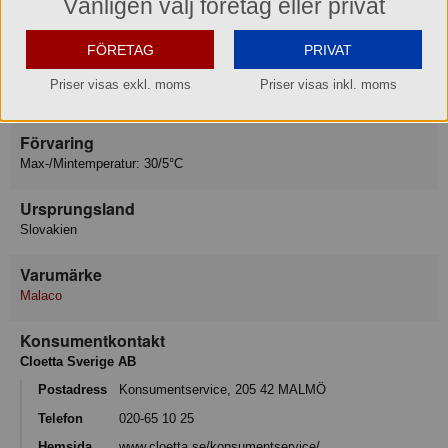
Vänligen välj företag eller privat
Kolhydrat 83 g
varav sockerarter 57 g
FÖRETAG
PRIVAT
Fiber 0.06 g
Protein 5.4 g
Priser visas exkl. moms
Priser visas inkl. moms
Motsvarande salt 0.01 g
Förvaring
Max-/Mintemperatur: 30/5°C
Ursprungsland
Slovakien
Varumärke
Malaco
Konsumentkontakt
Cloetta Sverige AB
Postadress
Konsumentservice, 205 42 MALMÖ
Telefon
020-65 10 25
Hemsida
www.cloetta.se/konsumentservice/