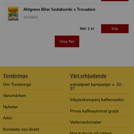
Ahlgrens Bilar Sodakombi x Trocadero
1018843
Hel: 1 st
Köp
Visa fler
Torebrings
Vårt erbjudande
Om Torebrings
extratipset kampanjer v. 32-
37
Varumärken
Inbyteskampanj kaffemaskin
Nyheter
Prova kaffeautomat gratis
Arkiv
Vattenautomater
Kontakta oss direkt
Mat & dryck på jobbet