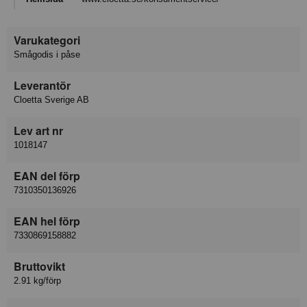
Varukategori
Smågodis i påse
Leverantör
Cloetta Sverige AB
Lev art nr
1018147
EAN del förp
7310350136926
EAN hel förp
7330869158882
Bruttovikt
2.91 kg/förp