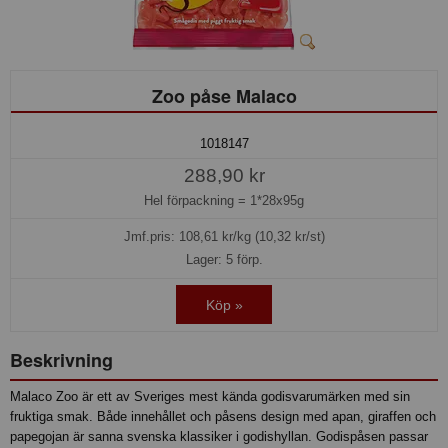
Zoo påse Malaco
1018147
288,90 kr
Hel förpackning =
1*28x95g
Jmf.pris:
108,61
kr/kg (10,32 kr/st)
Lager: 5 förp.
Köp »
Beskrivning
Malaco Zoo är ett av Sveriges mest kända godisvarumärken med sin
fruktiga smak. Både innehållet och påsens design med apan, giraffen och
papegojan är sanna svenska klassiker i godishyllan. Godispåsen passar