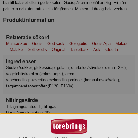
bra till kalaset eller i godisskålen. Godispåsen innehåller 95g. Fri från
palmolja och utan artificiella färgämnen. Malaco - Lördag hela veckan.
Produktinformation
Relaterade sökord
Malaco Zoo
Godis
Godisask
Gelegodis
Godis Apa
Malaco
Malako
Sött Godis
Original
Tablettask
Ask
Cloetta
Ingredienser
socker/sukker, glukossirap, gelatin, stärkelse/stivelse, syra (E270),
vegetabiliska oljor (kokos, raps), arom,
ytbehandlings-/overfladebehandlingsmiddel (karnaubavax/voks),
färgämnen/farvestoffer (E120, E160a).
Näringsvärde
Tillagningsstatus: Ej tillagad
Basmängdeklaration: 100
Energi 1522 kJ
Energi 358 kcal
Fett 0.3 g
varav mättat fett 0.2 g