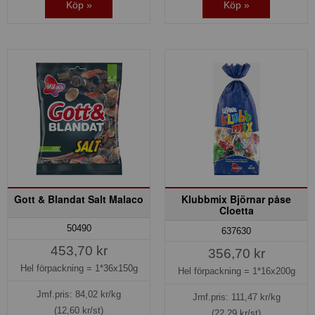
Köp »
Köp »
Gott & Blandat Salt Malaco
Klubbmix Björnar påse
Cloetta
50490
637630
453,70 kr
356,70 kr
Hel förpackning =
1*36x150g
Hel förpackning =
1*16x200g
Jmf.pris:
84,02
kr/kg
Jmf.pris:
111,47
kr/kg
(12,60 kr/st)
(22,29 kr/st)