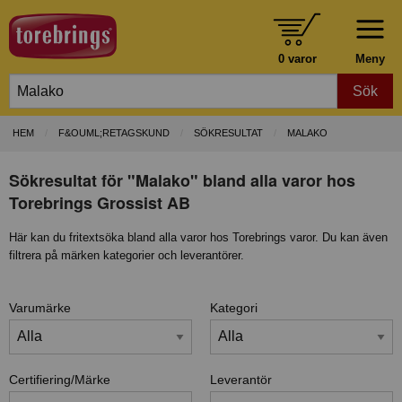
0 varor
Meny
Sök
HEM
F&OUML;RETAGSKUND
SÖKRESULTAT
MALAKO
Sökresultat för "Malako" bland alla varor hos
Torebrings Grossist AB
Här kan du fritextsöka bland alla varor hos Torebrings varor. Du kan även
filtrera på märken kategorier och leverantörer.
Varumärke
Kategori
Certifiering/Märke
Leverantör