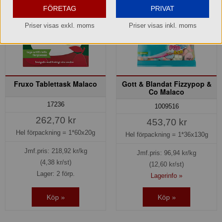
FÖRETAG
PRIVAT
Priser visas exkl. moms
Priser visas inkl. moms
Fruxo Tablettask Malaco
Gott & Blandat Fizzypop &
Co Malaco
17236
1009516
262,70 kr
453,70 kr
Hel förpackning =
1*60x20g
Hel förpackning =
1*36x130g
Jmf.pris:
218,92
kr/kg
Jmf.pris:
96,94
kr/kg
(4,38 kr/st)
(12,60 kr/st)
Lager: 2 förp.
Lagerinfo »
Köp »
Köp »