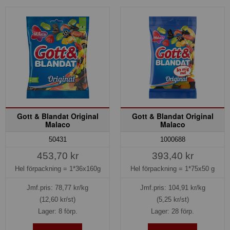
Gott & Blandat Original
Gott & Blandat Original
Malaco
Malaco
50431
1000688
453,70 kr
393,40 kr
Hel förpackning =
1*36x160g
Hel förpackning =
1*75x50 g
Jmf.pris:
78,77
kr/kg
Jmf.pris:
104,91
kr/kg
(12,60 kr/st)
(5,25 kr/st)
Lager: 8 förp.
Lager: 28 förp.