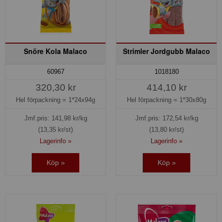
Snöre Kola Malaco
Strimler Jordgubb Malaco
60967
1018180
320,30 kr
414,10 kr
Hel förpackning =
1*24x94g
Hel förpackning =
1*30x80g
Jmf.pris:
141,98
kr/kg
Jmf.pris:
172,54
kr/kg
(13,35 kr/st)
(13,80 kr/st)
Lagerinfo »
Lagerinfo »
Köp »
Köp »