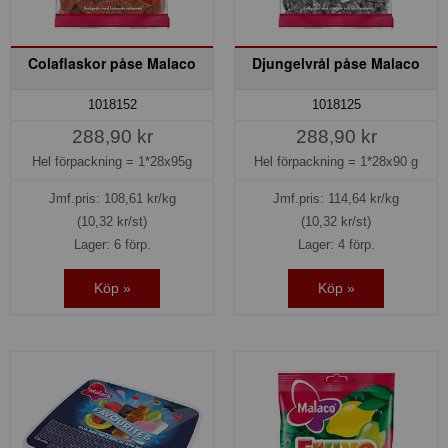
Colaflaskor påse Malaco
Djungelvrål påse Malaco
1018152
1018125
288,90 kr
288,90 kr
Hel förpackning =
1*28x95g
Hel förpackning =
1*28x90 g
Jmf.pris:
108,61
kr/kg
Jmf.pris:
114,64
kr/kg
(10,32 kr/st)
(10,32 kr/st)
Lager: 6 förp.
Lager: 4 förp.
Köp »
Köp »