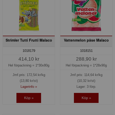
Strimler Tutti Frutti Malaco
Vattenmelon påse Malaco
1018179
1018151
414,10 kr
288,90 kr
Hel förpackning =
1*30x80g
Hel förpackning =
1*28x90g
Jmf.pris:
172,54
kr/kg
Jmf.pris:
114,64
kr/kg
(13,80 kr/st)
(10,32 kr/st)
Lagerinfo »
Lager: 3 förp.
Köp »
Köp »