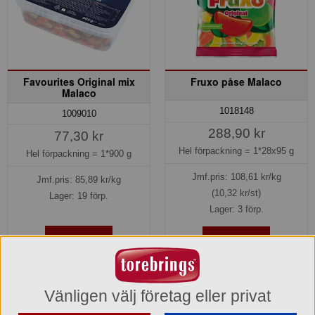
Favourites Original mix
Fruxo påse Malaco
Malaco
1018148
1009010
288,90 kr
77,30 kr
Hel förpackning =
1*28x95 g
Hel förpackning =
1*900 g
Jmf.pris:
108,61
kr/kg
Jmf.pris:
85,89
kr/kg
(10,32 kr/st)
Lager: 19 förp.
Lager: 3 förp.
Köp »
Köp »
Vänligen välj företag eller privat