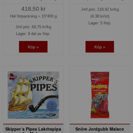
418,50 kr
Jmf.pris:
218,92
kr/kg
Hel förpackning =
15*400 g
(4,38 kr/st)
Lager: 5 förp.
Jmf.pris:
69,75
kr/kg
Lager: 9 del av förp.
Köp »
Köp »
Skipper´s Pipes Lakritspipa
Snöre Jordgubb Malaco