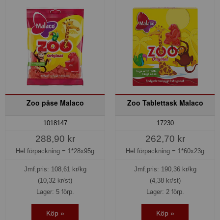
Zoo påse Malaco
Zoo Tablettask Malaco
1018147
17230
288,90 kr
262,70 kr
Hel förpackning =
1*28x95g
Hel förpackning =
1*60x23g
Jmf.pris:
108,61
kr/kg
Jmf.pris:
190,36
kr/kg
(10,32 kr/st)
(4,38 kr/st)
Lager: 5 förp.
Lager: 2 förp.
Köp »
Köp »