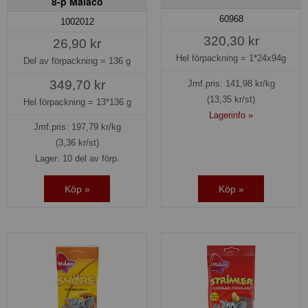
8-p Malaco
60968
1002012
320,30 kr
26,90 kr
Hel förpackning =
1*24x94g
Del av förpackning =
136 g
349,70 kr
Jmf.pris:
141,98
kr/kg
(13,35 kr/st)
Hel förpackning =
13*136 g
Lagerinfo »
Jmf.pris:
197,79
kr/kg
(3,36 kr/st)
Lager: 10 del av förp.
Köp »
Köp »