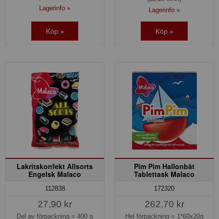
Lagerinfo »
Lagerinfo »
Köp »
Köp »
Lakritskonfekt Allsorts
Pim Pim Hallonbåt
Engelsk Malaco
Tablettask Malaco
112838
172320
27,90 kr
262,70 kr
Del av förpackning =
400 g
Hel förpackning =
1*60x20g