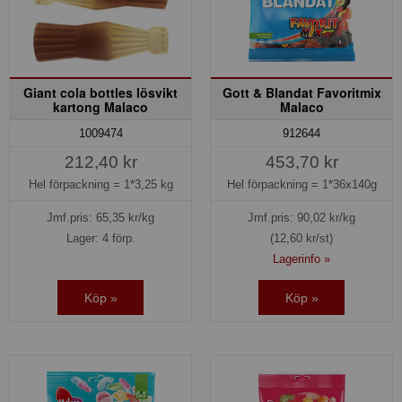
Giant cola bottles lösvikt
Gott & Blandat Favoritmix
kartong Malaco
Malaco
1009474
912644
212,40 kr
453,70 kr
Hel förpackning =
1*3,25 kg
Hel förpackning =
1*36x140g
Jmf.pris:
65,35
kr/kg
Jmf.pris:
90,02
kr/kg
Lager: 4 förp.
(12,60 kr/st)
Lagerinfo »
Köp »
Köp »