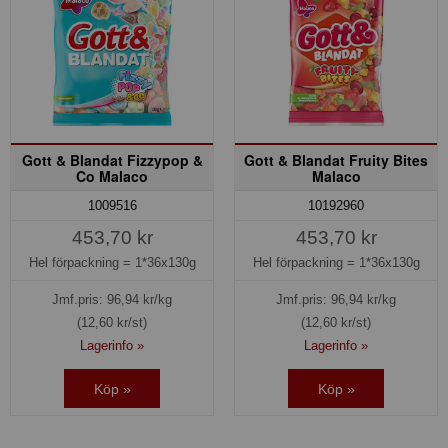
Gott & Blandat Fizzypop &
Gott & Blandat Fruity Bites
Co Malaco
Malaco
1009516
10192960
453,70 kr
453,70 kr
Hel förpackning =
1*36x130g
Hel förpackning =
1*36x130g
Jmf.pris:
96,94
kr/kg
Jmf.pris:
96,94
kr/kg
(12,60 kr/st)
(12,60 kr/st)
Lagerinfo »
Lagerinfo »
Köp »
Köp »