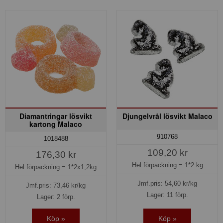
Diamantringar lösvikt
Djungelvrål lösvikt Malaco
kartong Malaco
910768
1018488
109,20 kr
176,30 kr
Hel förpackning =
1*2 kg
Hel förpackning =
1*2x1,2kg
Jmf.pris:
54,60
kr/kg
Jmf.pris:
73,46
kr/kg
Lager: 11 förp.
Lager: 2 förp.
Köp »
Köp »