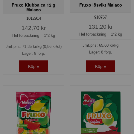
Fruxo Klubba ca 12 g
Fruxo lösvikt Malaco
Malaco
910767
1012914
131,20 kr
142,70 kr
Hel förpackning =
1*2 kg
Hel förpackning =
1*2 kg
Jmf.pris:
65,60
kr/kg
Jmf.pris:
71,35
kr/kg
(0,86 kr/st)
Lager: 8 förp.
Lager: 9 förp.
Köp »
Köp »