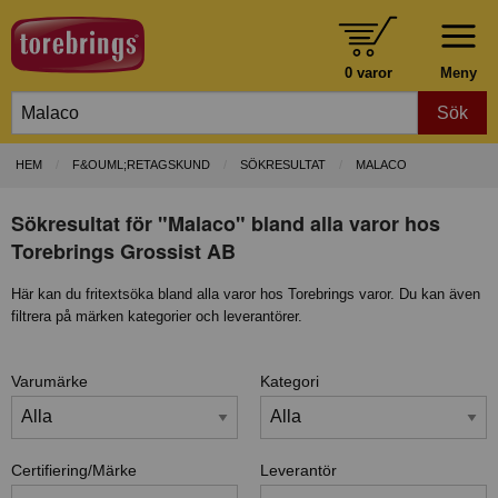
0 varor
Meny
Sök
HEM
F&OUML;RETAGSKUND
SÖKRESULTAT
MALACO
Sökresultat för "Malaco" bland alla varor hos
Torebrings Grossist AB
Här kan du fritextsöka bland alla varor hos Torebrings varor. Du kan även
filtrera på märken kategorier och leverantörer.
Varumärke
Kategori
Certifiering/Märke
Leverantör