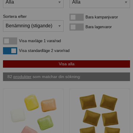
Sortera efter
Bara kampanjvaror
Bara kampanjvaror
Bara lagervaror
Bara lagervaror
Visa maxläge 1 vara/rad
Visa maxläge 1 vara/rad
Visa standardläge
Visa standardläge 2 varor/rad
82
produkter
som matchar din sökning: