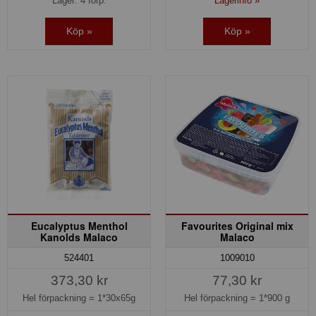
Lager: 4 förp.
Lagerinfo »
Köp »
Köp »
Eucalyptus Menthol
Favourites Original mix
Kanolds Malaco
Malaco
524401
1009010
373,30 kr
77,30 kr
Hel förpackning =
1*30x65g
Hel förpackning =
1*900 g