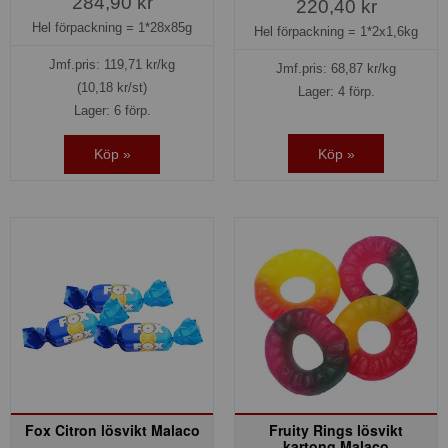
284,90 kr
220,40 kr
Hel förpackning =
1*28x85g
Hel förpackning =
1*2x1,6kg
Jmf.pris:
119,71
kr/kg
Jmf.pris:
68,87
kr/kg
(10,18 kr/st)
Lager: 4 förp.
Lager: 6 förp.
Köp »
Köp »
Fox Citron lösvikt Malaco
Fruity Rings lösvikt
kartong Malaco