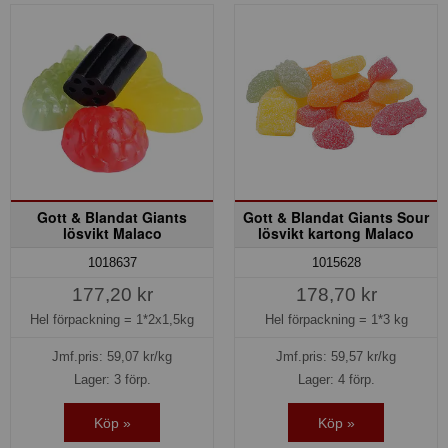
Gott & Blandat Giants
Gott & Blandat Giants Sour
lösvikt Malaco
lösvikt kartong Malaco
1018637
1015628
177,20 kr
178,70 kr
Hel förpackning =
1*2x1,5kg
Hel förpackning =
1*3 kg
Jmf.pris:
59,07
kr/kg
Jmf.pris:
59,57
kr/kg
Lager: 3 förp.
Lager: 4 förp.
Köp »
Köp »