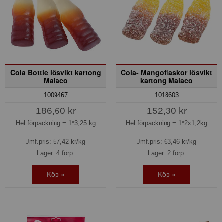
Cola Bottle lösvikt kartong
Cola- Mangoflaskor lösvikt
Malaco
kartong Malaco
1009467
1018603
186,60 kr
152,30 kr
Hel förpackning =
1*3,25 kg
Hel förpackning =
1*2x1,2kg
Jmf.pris:
57,42
kr/kg
Jmf.pris:
63,46
kr/kg
Lager: 4 förp.
Lager: 2 förp.
Köp »
Köp »