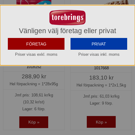
Vänligen välj företag eller privat
FÖRETAG
PRIVAT
Colaflaskor påse Malaco
Colaflaskor Stora lösvikt
Priser visas exkl. moms
Priser visas inkl. moms
kartong Malaco
1018152
1017668
288,90 kr
183,10 kr
Hel förpackning =
1*28x95g
Hel förpackning =
1*2x1,5kg
Jmf.pris:
108,61
kr/kg
Jmf.pris:
61,03
kr/kg
(10,32 kr/st)
Lager: 9 förp.
Lager: 6 förp.
Köp »
Köp »