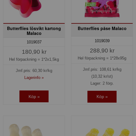
Butterflies lösvikt kartong
Butterflies påse Malaco
Malaco
1019039
1019037
288,90 kr
180,90 kr
Hel förpackning =
1*28x95g
Hel förpackning =
1*2x1,5kg
Jmf.pris:
108,61
kr/kg
Jmf.pris:
60,30
kr/kg
(10,32 kr/st)
Lagerinfo »
Lager: 2 förp.
Köp »
Köp »