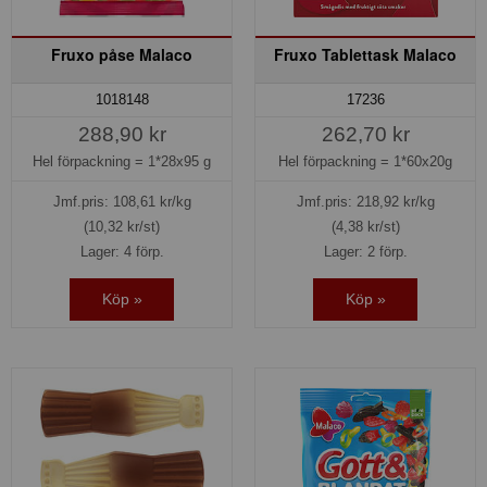
Fruxo påse Malaco
Fruxo Tablettask Malaco
1018148
17236
288,90 kr
262,70 kr
Hel förpackning =
1*28x95 g
Hel förpackning =
1*60x20g
Jmf.pris:
108,61
kr/kg
Jmf.pris:
218,92
kr/kg
(10,32 kr/st)
(4,38 kr/st)
Lager: 4 förp.
Lager: 2 förp.
Köp »
Köp »