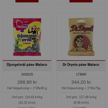
Djungelvrål påse Malaco
Dr Dryels påse Malaco
1018125
173600
288,90 kr
344,20 kr
Hel förpackning =
1*28x90 g
Hel förpackning =
1*36x75g
Jmf.pris:
114,64
kr/kg
Jmf.pris:
127,48
kr/kg
(10,32 kr/st)
(9,56 kr/st)