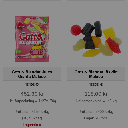
Gott & Blandat Juicy
Gott & Blandat lösvikt
Giants Malaco
Malaco
1018042
1002079
452,30 kr
118,00 kr
Hel förpackning =
1*27x170g
Hel förpackning =
1*2 kg
Jmf.pris:
98,54
kr/kg
Jmf.pris:
59,00
kr/kg
(16,75 kr/st)
Lager: 20 förp.
Lagerinfo »