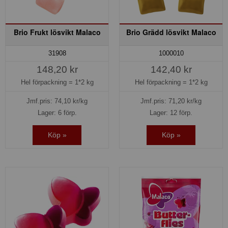
Brio Frukt lösvikt Malaco
Brio Grädd lösvikt Malaco
31908
1000010
148,20 kr
142,40 kr
Hel förpackning =
1*2 kg
Hel förpackning =
1*2 kg
Jmf.pris:
74,10
kr/kg
Jmf.pris:
71,20
kr/kg
Lager: 6 förp.
Lager: 12 förp.
Köp »
Köp »