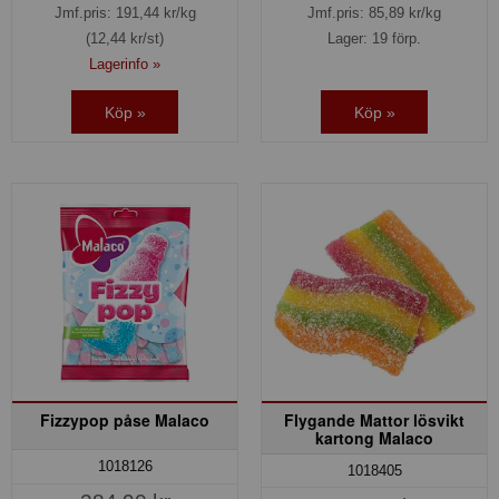
Jmf.pris:
191,44
kr/kg
Jmf.pris:
85,89
kr/kg
(12,44 kr/st)
Lager: 19 förp.
Lagerinfo »
Köp »
Köp »
Fizzypop påse Malaco
Flygande Mattor lösvikt
kartong Malaco
1018126
1018405