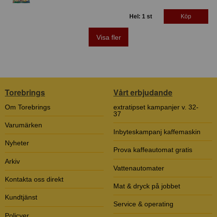
Hel: 1 st
Köp
Visa fler
Torebrings
Vårt erbjudande
Om Torebrings
extratipset kampanjer v. 32-
37
Varumärken
Inbyteskampanj kaffemaskin
Nyheter
Prova kaffeautomat gratis
Arkiv
Vattenautomater
Kontakta oss direkt
Mat & dryck på jobbet
Kundtjänst
Service & operating
Policyer