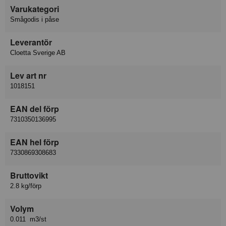
Varukategori
Smågodis i påse
Leverantör
Cloetta Sverige AB
Lev art nr
1018151
EAN del förp
7310350136995
EAN hel förp
7330869308683
Bruttovikt
2.8 kg/förp
Volym
0.011 m3/st