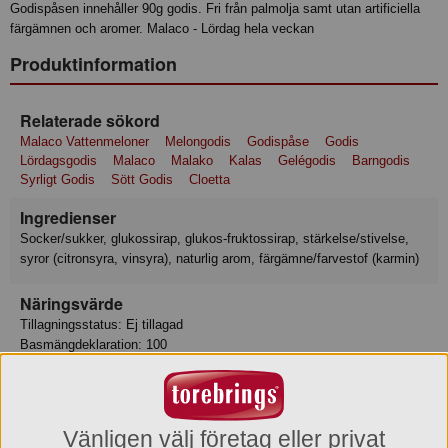
Godispåsen innehåller 90g godis. Fri från palmolja samt utan artificiella
färgämnen och aromer. Malaco - Lördag hela veckan
Produktinformation
Relaterade sökord
Malaco Vattenmeloner
Melongodis
Godispåse
Godis
Lördagsgodis
Malaco
Malako
Kalas
Gelégodis
Barngodis
Syrligt Godis
Sött Godis
Cloetta
Ingredienser
socker/sukker, glukossirap, glukos-fruktossirap, stärkelse/stivelse,
syror (citronsyra, vinsyra), naturlig arom, färgämne/farvestof (karmin)
Näringsvärde
Tillagningsstatus: Ej tillagad
Basmängdeklaration: 100
Energi 1504 kJ
Energi 355 kcal
Fett 0.1 g
varav mättat fett 0 g
Vänligen välj företag eller privat
Kolhydrat 88 g