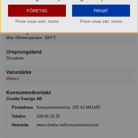
varav sockerarter 66 g
FÖRETAG
PRIVAT
Protein 0.1 g
Motsvarande salt 0.02 g
Priser visas exkl. moms
Priser visas inkl. moms
Förvaring
Max-/Mintemperatur: 30/5°C
Ursprungsland
Slovakien
Varumärke
Malaco
Konsumentkontakt
Cloetta Sverige AB
Postadress
Konsumentservice, 205 42 MALMÖ
Telefon
020-65 10 25
Hemsida
www.cloetta.se/konsumentservice/