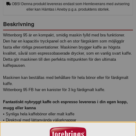
OBS! Denna produkt levereras endast som Hemleverans med avisering
eller kan Hämtas i Aneby p.g.a. produktens storlek.
Beskrivning
Wittenborg 95 är en kompakt, smidig maskin fylld med bra funktioner.
Den har en kapacitiv tryckpanel och en stor färgskärm som möjliggör
fasta eller rörliga presentationer. Maskinen brygger kaffe av högsta
kvalitet, såväl som espressobaserade drycker, som en vanlig svart kaffe.
Detta gör maskinen till den perfekta mittpunkten för den ultimata
kaffepausen.
Maskinen kan beställas med behållare för hela bönor eller för färdigmalt
kaffe.
Wittenborg 95 FB har en kanister för 3 kg färdigmalt kaffe.
Fantastiskt nybryggt kaffe och espresso levereras i din egen kopp,
mugg eller kanna
• Synliga hela kaffebönor eller malt kaffe
• Direktval med lättanvända väljarknappar
• Lätt att rengöra och fylla på
• Strömlinjeformad design som passar in överallt