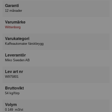
Garanti
12 månader
Varumärke
Wittenborg
Varukategori
Kaffeautomater färskbrygg
Leverantör
Miko Sweden AB
Lev art nr
W975801
Bruttovikt
54 kg/förp
Volym
0.149 m3/st