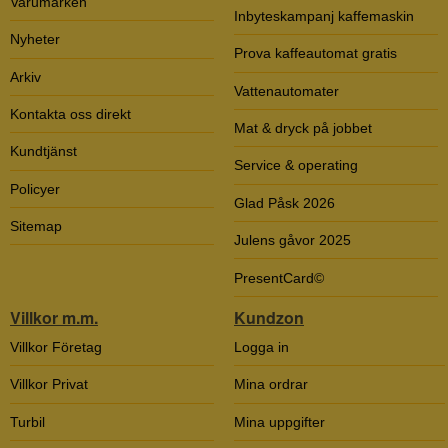
Varumärken
Inbyteskampanj kaffemaskin
Nyheter
Prova kaffeautomat gratis
Arkiv
Vattenautomater
Kontakta oss direkt
Mat & dryck på jobbet
Kundtjänst
Service & operating
Policyer
Glad Påsk 2026
Sitemap
Julens gåvor 2025
PresentCard©
Villkor m.m.
Kundzon
Villkor Företag
Logga in
Villkor Privat
Mina ordrar
Turbil
Mina uppgifter